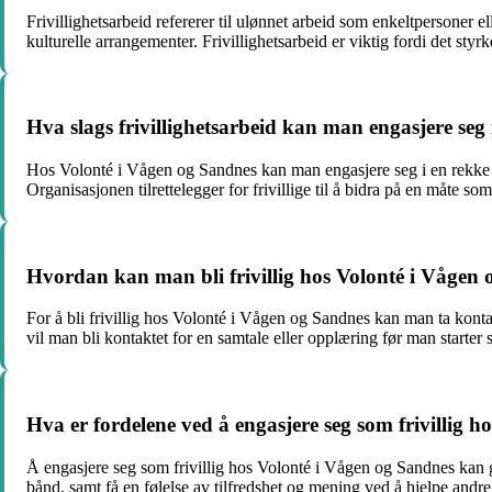
Frivillighetsarbeid refererer til ulønnet arbeid som enkeltpersoner el
kulturelle arrangementer. Frivillighetsarbeid er viktig fordi det styr
Hva slags frivillighetsarbeid kan man engasjere seg
Hos Volonté i Vågen og Sandnes kan man engasjere seg i en rekke u
Organisasjonen tilrettelegger for frivillige til å bidra på en måte som
Hvordan kan man bli frivillig hos Volonté i Vågen
For å bli frivillig hos Volonté i Vågen og Sandnes kan man ta kontakt
vil man bli kontaktet for en samtale eller opplæring før man starter s
Hva er fordelene ved å engasjere seg som frivillig 
Å engasjere seg som frivillig hos Volonté i Vågen og Sandnes kan gi 
bånd, samt få en følelse av tilfredshet og mening ved å hjelpe andre