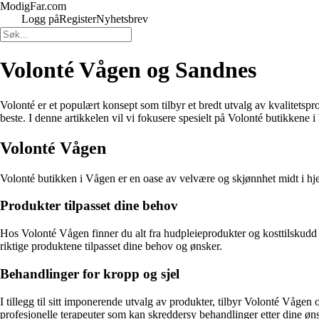
ModigFar.com
Logg på
Register
Nyhetsbrev
Volonté Vågen og Sandnes
Volonté er et populært konsept som tilbyr et bredt utvalg av kvalitetspr
beste. I denne artikkelen vil vi fokusere spesielt på Volonté butikkene
Volonté Vågen
Volonté butikken i Vågen er en oase av velvære og skjønnhet midt i hjert
Produkter tilpasset dine behov
Hos Volonté Vågen finner du alt fra hudpleieprodukter og kosttilskudd t
riktige produktene tilpasset dine behov og ønsker.
Behandlinger for kropp og sjel
I tillegg til sitt imponerende utvalg av produkter, tilbyr Volonté Våge
profesjonelle terapeuter som kan skreddersy behandlinger etter dine øns