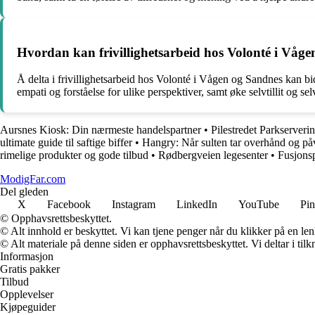
Hvordan kan frivillighetsarbeid hos Volonté i Vågen
Å delta i frivillighetsarbeid hos Volonté i Vågen og Sandnes kan bid
empati og forståelse for ulike perspektiver, samt øke selvtillit og s
Aursnes Kiosk: Din nærmeste handelspartner
•
Pilestredet Parkserver
ultimate guide til saftige biffer
•
Hangry: Når sulten tar overhånd og på
rimelige produkter og gode tilbud
•
Rødbergveien legesenter
•
Fusjons
ModigFar.com
Del gleden
X
Facebook
Instagram
LinkedIn
YouTube
Pin
© Opphavsrettsbeskyttet.
© Alt innhold er beskyttet. Vi kan tjene penger når du klikker på en lenk
© Alt materiale på denne siden er opphavsrettsbeskyttet. Vi deltar i til
Informasjon
Gratis pakker
Tilbud
Opplevelser
Kjøpeguider