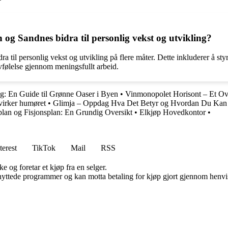
 og Sandnes bidra til personlig vekst og utvikling?
ra til personlig vekst og utvikling på flere måter. Dette inkluderer å s
elvfølelse gjennom meningsfullt arbeid.
ing: En Guide til Grønne Oaser i Byen
•
Vinmonopolet Horisont – Et Ov
virker humøret
•
Glimja – Oppdag Hva Det Betyr og Hvordan Du Kan 
plan og Fisjonsplan: En Grundig Oversikt
•
Elkjøp Hovedkontor
•
terest
TikTok
Mail
RSS
e og foretar et kjøp fra en selger.
knyttede programmer og kan motta betaling for kjøp gjort gjennom henvisn