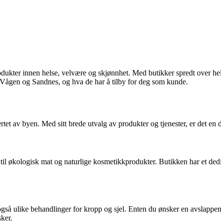
odukter innen helse, velvære og skjønnhet. Med butikker spredt over hele
 i Vågen og Sandnes, og hva de har å tilby for deg som kunde.
et av byen. Med sitt brede utvalg av produkter og tjenester, er det en de
il økologisk mat og naturlige kosmetikkprodukter. Butikken har et dedik
n også ulike behandlinger for kropp og sjel. Enten du ønsker en avslappe
ker.