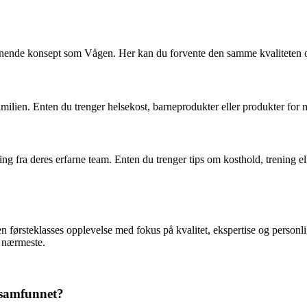
ignende konsept som Vågen. Her kan du forvente den samme kvaliteten o
amilien. Enten du trenger helsekost, barneprodukter eller produkter for
ng fra deres erfarne team. Enten du trenger tips om kosthold, trening ell
ørsteklasses opplevelse med fokus på kvalitet, ekspertise og personlig s
e nærmeste.
i samfunnet?