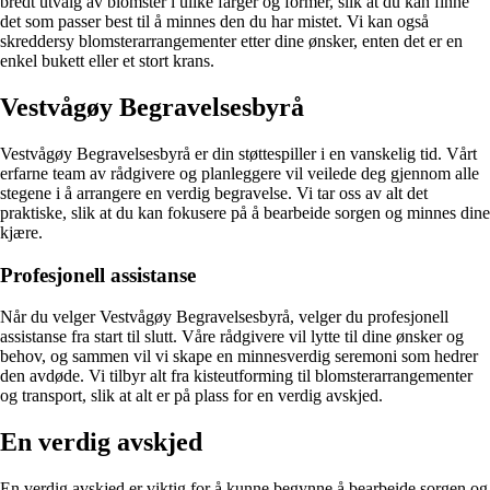
bredt utvalg av blomster i ulike farger og former, slik at du kan finne
det som passer best til å minnes den du har mistet. Vi kan også
skreddersy blomsterarrangementer etter dine ønsker, enten det er en
enkel bukett eller et stort krans.
Vestvågøy Begravelsesbyrå
Vestvågøy Begravelsesbyrå er din støttespiller i en vanskelig tid. Vårt
erfarne team av rådgivere og planleggere vil veilede deg gjennom alle
stegene i å arrangere en verdig begravelse. Vi tar oss av alt det
praktiske, slik at du kan fokusere på å bearbeide sorgen og minnes dine
kjære.
Profesjonell assistanse
Når du velger Vestvågøy Begravelsesbyrå, velger du profesjonell
assistanse fra start til slutt. Våre rådgivere vil lytte til dine ønsker og
behov, og sammen vil vi skape en minnesverdig seremoni som hedrer
den avdøde. Vi tilbyr alt fra kisteutforming til blomsterarrangementer
og transport, slik at alt er på plass for en verdig avskjed.
En verdig avskjed
En verdig avskjed er viktig for å kunne begynne å bearbeide sorgen og