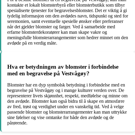
kontakte et lokalt blomsterbyrå eller blomsterbutikk som tilbyr
spesialiserte tjenester for begravelsesblomster. Det er viktig å gi
tydelig informasjon om den avdødes navn, tidspunkt og sted for
seremonien, samt eventuelle spesielle ønsker eller preferanser
når det gjelder blomster og farger. Ved å samarbeide med
erfarne blomsterdekoratører kan man skape vakre og
meningsfulle blomsterarrangementer som hedrer minnet om den
avdøde på en verdig måte.
Hva er betydningen av blomster i forbindelse
med en begravelse på Vestvågøy?
Blomster har en dyp symbolsk betydning i forbindelse med en
begravelse på Vestvågøy og i mange kulturer verden over. De
representerer livets skjønnhet, respekt, medfølelse og minne om
den avdøde. Blomster kan også bidra til å skape en atmosfære
av fred, trøst og verdighet under en vanskelig tid. Ved å velge
passende blomster og blomsterarrangementer kan man uttrykke
sine følelser og vise omtanke for både den avdøde og de
pårørende.