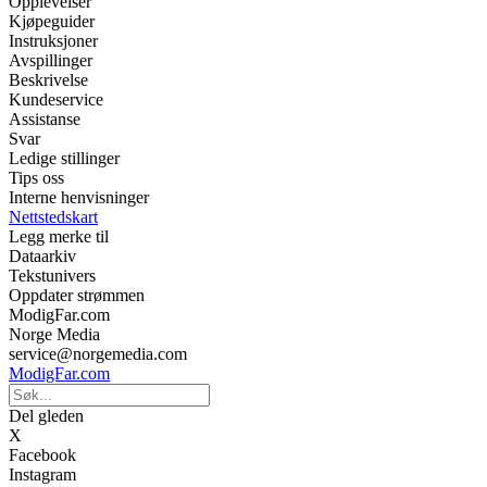
Opplevelser
Kjøpeguider
Instruksjoner
Avspillinger
Beskrivelse
Kundeservice
Assistanse
Svar
Ledige stillinger
Tips oss
Interne henvisninger
Nettstedskart
Legg merke til
Dataarkiv
Tekstunivers
Oppdater strømmen
ModigFar.com
Norge Media
service@norgemedia.com
ModigFar.com
Del gleden
X
Facebook
Instagram