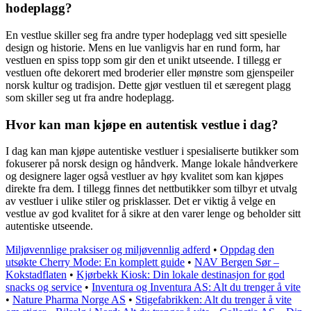
hodeplagg?
En vestlue skiller seg fra andre typer hodeplagg ved sitt spesielle
design og historie. Mens en lue vanligvis har en rund form, har
vestluen en spiss topp som gir den et unikt utseende. I tillegg er
vestluen ofte dekorert med broderier eller mønstre som gjenspeiler
norsk kultur og tradisjon. Dette gjør vestluen til et særegent plagg
som skiller seg ut fra andre hodeplagg.
Hvor kan man kjøpe en autentisk vestlue i dag?
I dag kan man kjøpe autentiske vestluer i spesialiserte butikker som
fokuserer på norsk design og håndverk. Mange lokale håndverkere
og designere lager også vestluer av høy kvalitet som kan kjøpes
direkte fra dem. I tillegg finnes det nettbutikker som tilbyr et utvalg
av vestluer i ulike stiler og prisklasser. Det er viktig å velge en
vestlue av god kvalitet for å sikre at den varer lenge og beholder sitt
autentiske utseende.
Miljøvennlige praksiser og miljøvennlig adferd
•
Oppdag den
utsøkte Cherry Mode: En komplett guide
•
NAV Bergen Sør –
Kokstadflaten
•
Kjørbekk Kiosk: Din lokale destinasjon for god
snacks og service
•
Inventura og Inventura AS: Alt du trenger å vite
•
Nature Pharma Norge AS
•
Stigefabrikken: Alt du trenger å vite