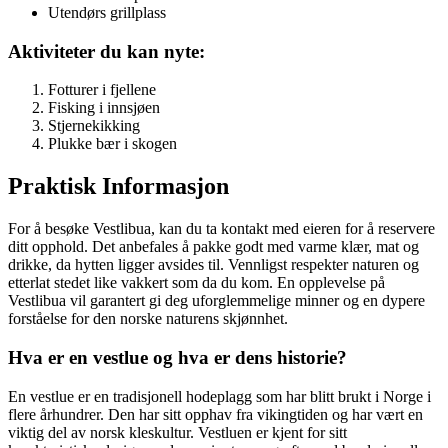
Utendørs grillplass
Aktiviteter du kan nyte:
Fotturer i fjellene
Fisking i innsjøen
Stjernekikking
Plukke bær i skogen
Praktisk Informasjon
For å besøke Vestlibua, kan du ta kontakt med eieren for å reservere
ditt opphold. Det anbefales å pakke godt med varme klær, mat og
drikke, da hytten ligger avsides til. Vennligst respekter naturen og
etterlat stedet like vakkert som da du kom. En opplevelse på
Vestlibua vil garantert gi deg uforglemmelige minner og en dypere
forståelse for den norske naturens skjønnhet.
Hva er en vestlue og hva er dens historie?
En vestlue er en tradisjonell hodeplagg som har blitt brukt i Norge i
flere århundrer. Den har sitt opphav fra vikingtiden og har vært en
viktig del av norsk kleskultur. Vestluen er kjent for sitt