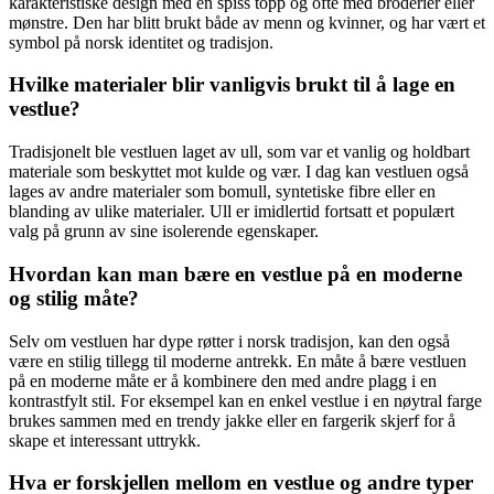
karakteristiske design med en spiss topp og ofte med broderier eller
mønstre. Den har blitt brukt både av menn og kvinner, og har vært et
symbol på norsk identitet og tradisjon.
Hvilke materialer blir vanligvis brukt til å lage en
vestlue?
Tradisjonelt ble vestluen laget av ull, som var et vanlig og holdbart
materiale som beskyttet mot kulde og vær. I dag kan vestluen også
lages av andre materialer som bomull, syntetiske fibre eller en
blanding av ulike materialer. Ull er imidlertid fortsatt et populært
valg på grunn av sine isolerende egenskaper.
Hvordan kan man bære en vestlue på en moderne
og stilig måte?
Selv om vestluen har dype røtter i norsk tradisjon, kan den også
være en stilig tillegg til moderne antrekk. En måte å bære vestluen
på en moderne måte er å kombinere den med andre plagg i en
kontrastfylt stil. For eksempel kan en enkel vestlue i en nøytral farge
brukes sammen med en trendy jakke eller en fargerik skjerf for å
skape et interessant uttrykk.
Hva er forskjellen mellom en vestlue og andre typer