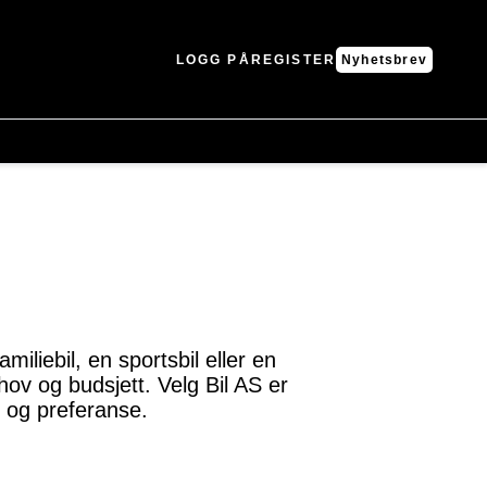
LOGG PÅ
REGISTER
Nyhetsbrev
miliebil, en sportsbil eller en
hov og budsjett. Velg Bil AS er
k og preferanse.