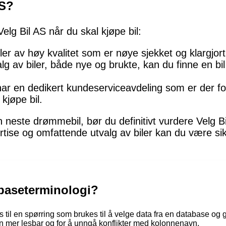
AS?
Velg Bil AS når du skal kjøpe bil:
biler av høy kvalitet som er nøye sjekket og klargjort
lg av biler, både nye og brukte, kan du finne en bil
har en dedikert kundeserviceavdeling som er der f
kjøpe bil.
n neste drømmebil, bør du definitivt vurdere Velg Bi
rtise og omfattende utvalg av biler kan du være si
tabaseterminologi?
s til en spørring som brukes til å velge data fra en database og gi
gen mer lesbar og for å unngå konflikter med kolonnenavn.