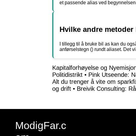
et passende alias ved begynnelsen av
Hvilke andre metoder k
I tillegg til å bruke bil as kan du og
anførselstegn () rundt aliaset. Det 
Kapitalforhøyelse og Nyemisjon:
Politidistrikt
•
Pink Utseende: N
Alt du trenger å vite om sparkfi
og drift
•
Breivik Consulting: Rå
ModigFar.c