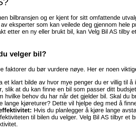
S?
nen bilbransjen og er kjent for sitt omfattende utvalg
 av eksperter som kan veilede deg gjennom hele pr
t etter en ny eller brukt bil, kan Velg Bil AS tilby e
du velger bil?
lere faktorer du bør vurdere nøye. Her er noen vikti
 et klart bilde av hvor mye penger du er villig til å 
ser, slik at du kan finne en bil som passer ditt budsjet
vilke behov du har når det gjelder bil. Skal du bru
je lange kjøreturer? Dette vil hjelpe deg med å finne 
ffektivitet:
Hvis du planlegger å kjøre lange avsta
ektiviteten til bilen du velger. Velg Bil AS tilbyr et
tivitet.