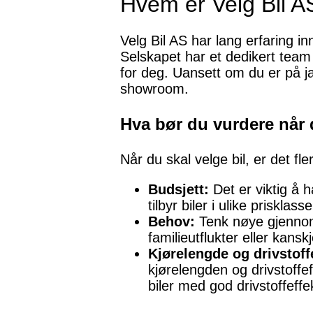
Hvem er Velg Bil A
Velg Bil AS har lang erfaring in
Selskapet har et dedikert team
for deg. Uansett om du er på jak
showroom.
Hva bør du vurdere når 
Når du skal velge bil, er det f
Budsjett:
Det er viktig å ha
tilbyr biler i ulike prisklas
Behov:
Tenk nøye gjennom h
familieutflukter eller kansk
Kjørelengde og drivstoffe
kjørelengden og drivstoffeff
biler med god drivstoffeffek