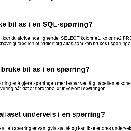
e bil as i en SQL-spørring?
ing, kan du skrive noe lignende: SELECT kolonne1, kolonne2 F
avn gi tabellen et midlertidig alias som kan brukes i spørringe
bruke bil as i en spørring?
rring er å gjøre spørringen mer lesbar ved å gi tabellen et kort
irring når det er flere tabeller involvert i spørringen.
aliaset underveis i en spørring?
as i en spørring er vanligvis statisk og kan ikke endres underveis