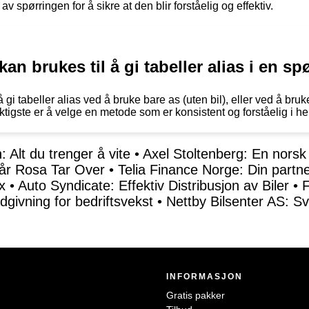
 spørringen for å sikre at den blir forståelig og effektiv.
an brukes til å gi tabeller alias i en sp
så gi tabeller alias ved å bruke bare as (uten bil), eller ved å bruk
viktigste er å velge en metode som er konsistent og forståelig i h
 Alt du trenger å vite
•
Axel Stoltenberg: En norsk 
år Rosa Tar Over
•
Telia Finance Norge: Din partner
x
•
Auto Syndicate: Effektiv Distribusjon av Biler
•
F
dgivning for bedriftsvekst
•
Nettby Bilsenter AS: Sv
INFORMASJON
Gratis pakker