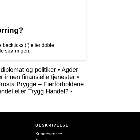
ørring?
e backticks (`) eller doble
ele spørringen.
diplomat og politiker
•
Agder
 innen finansielle tjenester
•
rosta Brygge – Eierforholdene
indel eller Trygg Handel?
•
BESKRIVELSE
Kundeservice