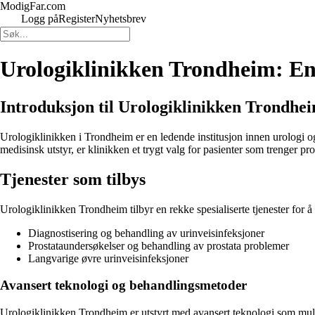
ModigFar.com
Logg på
Register
Nyhetsbrev
Urologiklinikken Trondheim: En
Introduksjon til Urologiklinikken Trondhe
Urologiklinikken i Trondheim er en ledende institusjon innen urologi og t
medisinsk utstyr, er klinikken et trygt valg for pasienter som trenger pr
Tjenester som tilbys
Urologiklinikken Trondheim tilbyr en rekke spesialiserte tjenester for
Diagnostisering og behandling av urinveisinfeksjoner
Prostataundersøkelser og behandling av prostata problemer
Langvarige øvre urinveisinfeksjoner
Avansert teknologi og behandlingsmetoder
Urologiklinikken Trondheim er utstyrt med avansert teknologi som mulig