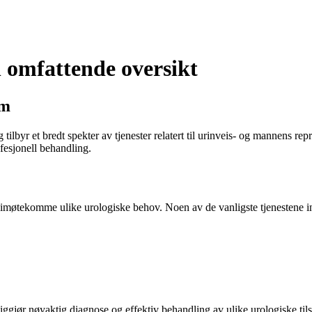
 omfattende oversikt
im
ilbyr et bredt spekter av tjenester relatert til urinveis- og mannens rep
ofesjonell behandling.
 å imøtekomme ulike urologiske behov. Noen av de vanligste tjenestene i
gjør nøyaktig diagnose og effektiv behandling av ulike urologiske tilst