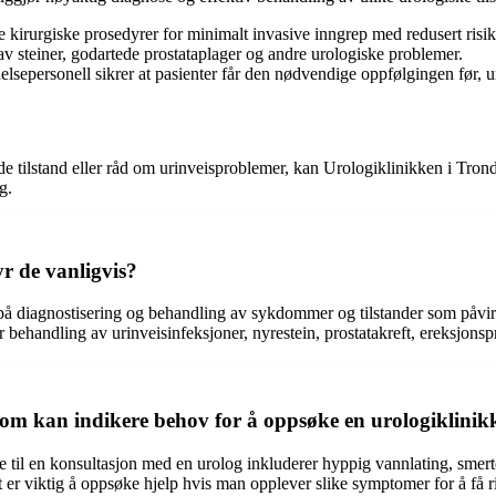
e kirurgiske prosedyrer for minimalt invasive inngrep med redusert risik
 steiner, godartede prostataplager og andre urologiske problemer.
lsepersonell sikrer at pasienter får den nødvendige oppfølgingen før, u
e tilstand eller råd om urinveisproblemer, kan Urologiklinikken i Trond
g.
yr de vanligvis?
eg på diagnostisering og behandling av sykdommer og tilstander som påv
r behandling av urinveisinfeksjoner, nyrestein, prostatakreft, ereksjonsp
 kan indikere behov for å oppsøke en urologiklinik
il en konsultasjon med en urolog inkluderer hyppig vannlating, smertef
 er viktig å oppsøke hjelp hvis man opplever slike symptomer for å få r