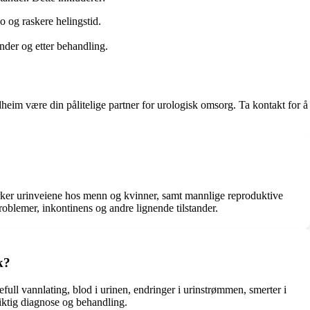
o og raskere helingstid.
nder og etter behandling.
heim være din pålitelige partner for urologisk omsorg. Ta kontakt for å
irker urinveiene hos menn og kvinner, samt mannlige reproduktive
roblemer, inkontinens og andre lignende tilstander.
k?
ull vannlating, blod i urinen, endringer i urinstrømmen, smerter i
iktig diagnose og behandling.