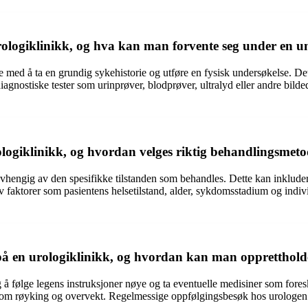
rologiklinikk, og hva kan man forvente seg under en u
te med å ta en grundig sykehistorie og utføre en fysisk undersøkelse. D
agnostiske tester som urinprøver, blodprøver, ultralyd eller andre bild
rologiklinikk, og hvordan velges riktig behandlingsmet
hengig av den spesifikke tilstanden som behandles. Dette kan inkluder
 faktorer som pasientens helsetilstand, alder, sykdomsstadium og indivi
 på en urologiklinikk, og hvordan kan man opprettholde
g å følge legens instruksjoner nøye og ta eventuelle medisiner som fores
 som røyking og overvekt. Regelmessige oppfølgingsbesøk hos urologen 