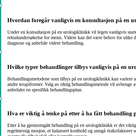
Hvordan foregår vanligvis en konsultasjon på en u
Under en konsultasjon på en urologiklinikk vil legen vanligvis star
rektalundersøkelse for menn. Videre kan det være behov for ulike di
diagnose og anbefale videre behandling.
Hvilke typer behandlinger tilbys vanligvis på en u
Behandlingsmetodene som tilbys på en urologiklinikk kan variere av
andre terapiformer. Valg av riktig behandlingsmetode vil avhenge av
anbefaler en spesifikk behandlingsplan.
Hva er viktig å tenke på etter å ha fått behandling
Etter å ha gjennomgått behandling på en urologiklinikk er det vikti
regelmessig mosjon, et balansert kosthold og unngå risikofaktorer