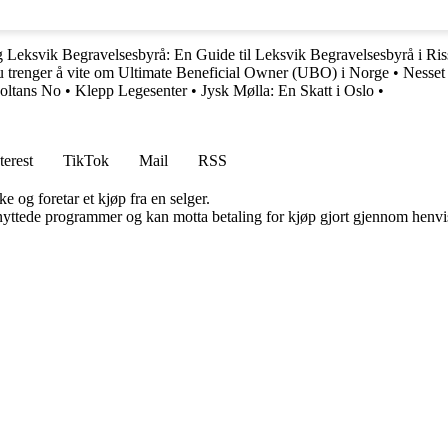
g Leksvik Begravelsesbyrå: En Guide til Leksvik Begravelsesbyrå i Ri
u trenger å vite om Ultimate Beneficial Owner (UBO) i Norge
•
Nesset
oltans No
•
Klepp Legesenter
•
Jysk Mølla: En Skatt i Oslo
•
terest
TikTok
Mail
RSS
e og foretar et kjøp fra en selger.
knyttede programmer og kan motta betaling for kjøp gjort gjennom henvisn