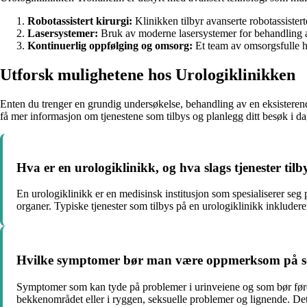
Robotassistert kirurgi:
Klinikken tilbyr avanserte robotassistert
Lasersystemer:
Bruk av moderne lasersystemer for behandling av
Kontinuerlig oppfølging og omsorg:
Et team av omsorgsfulle he
Utforsk mulighetene hos Urologiklinikken
Enten du trenger en grundig undersøkelse, behandling av en eksisterend
få mer informasjon om tjenestene som tilbys og planlegg ditt besøk i da
Hva er en urologiklinikk, og hva slags tjenester tilb
En urologiklinikk er en medisinsk institusjon som spesialiserer s
organer. Typiske tjenester som tilbys på en urologiklinikk inkludere
Hvilke symptomer bør man være oppmerksom på som
Symptomer som kan tyde på problemer i urinveiene og som bør føre t
bekkenområdet eller i ryggen, seksuelle problemer og lignende. Det