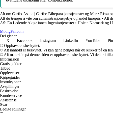
eventuelle tilbakefall eller komplikasjoner.
Alt om Carfix Åsane | Carfix: Bilreparasjonstjenester og Mer
•
Rissa o
Alt du trenger å vite om administrasjonsgebyr og andel timepris
•
Alt d
AS: En Ledende Aktør innen Ingeniørtjenester
•
Holtan Normark og H
ModigFar.com
Del gleden
X
Facebook
Instagram
LinkedIn
YouTube
Pin
© Opphavsrettsbeskyttet.
© Alt innhold er beskyttet. Vi kan tjene penger når du klikker på en lenk
© Alt materiale på denne siden er opphavsrettsbeskyttet. Vi deltar i til
Informasjon
Gratis pakker
Tilbud
Opplevelser
Kjøpeguider
Instruksjoner
Avspillinger
Beskrivelse
Kundeservice
Assistanse
Svar
Ledige stillinger