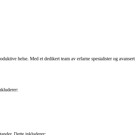
roduktive helse. Med et dedikert team av erfarne spesialister og avansert
nkluderer:
ander. Dette inkluderer: