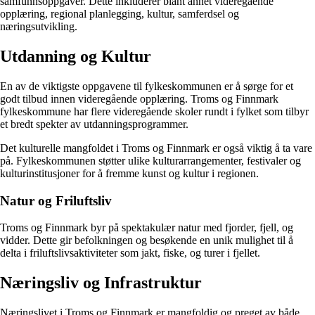
samfunnsoppgaver. Dette inkluderer blant annet videregående
opplæring, regional planlegging, kultur, samferdsel og
næringsutvikling.
Utdanning og Kultur
En av de viktigste oppgavene til fylkeskommunen er å sørge for et
godt tilbud innen videregående opplæring. Troms og Finnmark
fylkeskommune har flere videregående skoler rundt i fylket som tilbyr
et bredt spekter av utdanningsprogrammer.
Det kulturelle mangfoldet i Troms og Finnmark er også viktig å ta vare
på. Fylkeskommunen støtter ulike kulturarrangementer, festivaler og
kulturinstitusjoner for å fremme kunst og kultur i regionen.
Natur og Friluftsliv
Troms og Finnmark byr på spektakulær natur med fjorder, fjell, og
vidder. Dette gir befolkningen og besøkende en unik mulighet til å
delta i friluftslivsaktiviteter som jakt, fiske, og turer i fjellet.
Næringsliv og Infrastruktur
Næringslivet i Troms og Finnmark er mangfoldig og preget av både