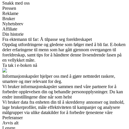
Snakk med oss
Pressen
Reklame
Bruker
Nyhetsbrev
Affiliate
Din historie
Fra ektemann til far: Å tilpasse seg foreldreskapet
Oppdag utfordringene og gledene som følger med å bli far. E-boken
deler erfaringene til menn som har gått gjennom overgangen til
foreldreskap, samt tips for å håndtere denne livsendrende fasen på
en vellykket måte.
Ta tak i e-boken nå
Informasjonskapsler hjelper oss med å gjøre nettstedet raskere,
smartere og mer relevant for deg.
Vi bruker informasjonskapsler sammen med våre partnere for å
forbedre opplevelsen din og behandle personopplysninger. Du kan
endre innstillingene dine når som helst
Vi bruker data fra enheten din til å skreddersy annonser og innhold,
lage brukerprofiler, måle effektiviteten til kampanjer og analysere
målgrupper via ulike datakilder for å forbedre tjenestene våre
Preferanser
Avvis alt
Lengre