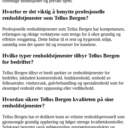
offentlige institusjoner og private hjem.
Hvorfor er det viktig å benytte profesjonelle
renholdstjenester som Tellus Bergen?
Profesjonelle renholdstjenester som Tellus Bergen har kompetansen,
erfaringen og riktige verktøyene som trengs for å sikre grundig og
effektiv rengjøring. Dette bidrar til et rent og hygienisk miljø,
samtidig som det sparer tid og ressurser for kundene.
Hvilke typer renholdstjenester tilbyr Tellus Bergen
for bedrifter?
Tellus Bergen tilbyr et bredt spekter av renholdstjenester for
bedrifter, inkludert kontorrenhold, butikkrenhold, renhold av
fellesarealer, vindusvask, gulvbehandling og spesialrenhold som for
eksempel renhold etter oppussing eller vedlikehold.
Hvordan sikrer Tellus Bergen kvaliteten på sine
renholdstjenester?
Tellus Bergen har et dedikert team av erfarne renholdspersonell som
gjennomgår grundig opplæring og følger strenge kvalitetskontroller.
Selskapet benytter også miljøvennlige rengjøringsprodukter og