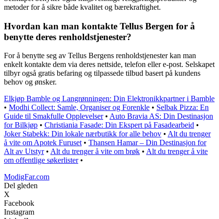
metoder for å sikre både kvalitet og bærekraftighet.
Hvordan kan man kontakte Tellus Bergen for å
benytte deres renholdstjenester?
For å benytte seg av Tellus Bergens renholdstjenester kan man
enkelt kontakte dem via deres nettside, telefon eller e-post. Selskapet
tilbyr også gratis befaring og tilpassede tilbud basert på kundens
behov og ønsker.
Elkjøp Bamble og Langrønningen: Din Elektronikkpartner i Bamble
•
Modhi Collect: Samle, Organiser og Forenkle
•
Selbak Pizza: En
Guide til Smakfulle Opplevelser
•
Auto Bravia AS: Din Destinasjon
for Bilkjøp
•
Christiania Fasade: Din Ekspert på Fasadearbeid
•
Joker Stabekk: Din lokale nærbutikk for alle behov
•
Alt du trenger
å vite om Apotek Furuset
•
Thansen Hamar – Din Destinasjon for
Alt av Utstyr
•
Alt du trenger å vite om brøk
•
Alt du trenger å vite
om offentlige søkerlister
•
ModigFar.com
Del gleden
X
Facebook
Instagram