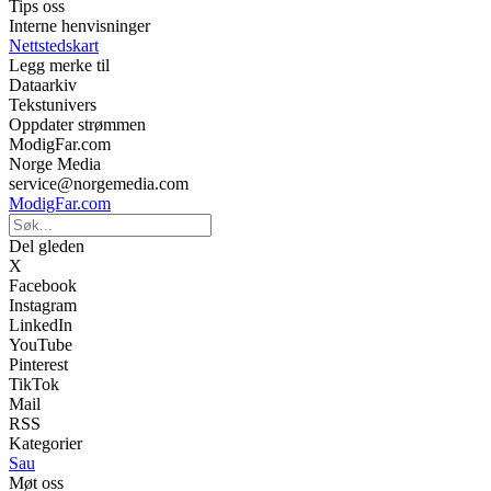
Tips oss
Interne henvisninger
Nettstedskart
Legg merke til
Dataarkiv
Tekstunivers
Oppdater strømmen
ModigFar.com
Norge Media
service@norgemedia.com
ModigFar.com
Del gleden
X
Facebook
Instagram
LinkedIn
YouTube
Pinterest
TikTok
Mail
RSS
Kategorier
Sau
Møt oss