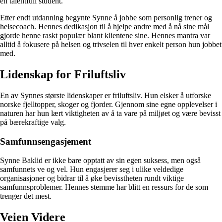
en talentfull student.
Etter endt utdanning begynte Synne å jobbe som personlig trener og
helsecoach. Hennes dedikasjon til å hjelpe andre med å nå sine mål
gjorde henne raskt populær blant klientene sine. Hennes mantra var
alltid å fokusere på helsen og trivselen til hver enkelt person hun jobbet
med.
Lidenskap for Friluftsliv
En av Synnes største lidenskaper er friluftsliv. Hun elsker å utforske
norske fjelltopper, skoger og fjorder. Gjennom sine egne opplevelser i
naturen har hun lært viktigheten av å ta vare på miljøet og være bevisst
på bærekraftige valg.
Samfunnsengasjement
Synne Baklid er ikke bare opptatt av sin egen suksess, men også
samfunnets ve og vel. Hun engasjerer seg i ulike veldedige
organisasjoner og bidrar til å øke bevisstheten rundt viktige
samfunnsproblemer. Hennes stemme har blitt en ressurs for de som
trenger det mest.
Veien Videre