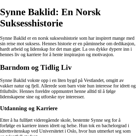
Synne Baklid: En Norsk
Suksesshistorie
Synne Baklid er en norsk suksesshistorie som har inspirert mange med
sin reise mot suksess. Hennes historie er en påminnelse om dedikasjon,
hardt arbeid og lidenskap for det man gjør. La oss dykke dypere inn i
hennes liv og karriere for å hente inspirasjon og motivasjon.
Barndom og Tidlig Liv
Synne Baklid vokste opp i en liten bygd på Vestlandet, omgitt av
vakker natur og fjell. Allerede som barn viste hun interesse for idrett og
friluftsliv. Hennes foreldre oppmuntret henne alltid til å følge
lidenskapene sine og utforske nye interesser.
Utdanning og Karriere
Etter å ha fullført videregående skole, bestemte Synne seg for å
forfølge en karriere innen idrett og helse. Hun tok en bachelorgrad i
idrettsvitenskap ved Universitetet i Oslo, hvor hun utmerket seg som