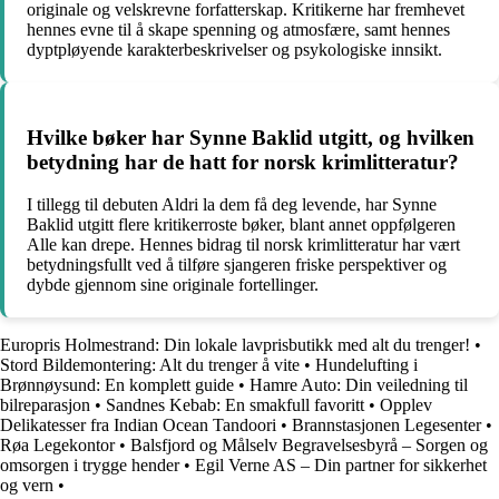
originale og velskrevne forfatterskap. Kritikerne har fremhevet
hennes evne til å skape spenning og atmosfære, samt hennes
dyptpløyende karakterbeskrivelser og psykologiske innsikt.
Hvilke bøker har Synne Baklid utgitt, og hvilken
betydning har de hatt for norsk krimlitteratur?
I tillegg til debuten Aldri la dem få deg levende, har Synne
Baklid utgitt flere kritikerroste bøker, blant annet oppfølgeren
Alle kan drepe. Hennes bidrag til norsk krimlitteratur har vært
betydningsfullt ved å tilføre sjangeren friske perspektiver og
dybde gjennom sine originale fortellinger.
Europris Holmestrand: Din lokale lavprisbutikk med alt du trenger!
•
Stord Bildemontering: Alt du trenger å vite
•
Hundelufting i
Brønnøysund: En komplett guide
•
Hamre Auto: Din veiledning til
bilreparasjon
•
Sandnes Kebab: En smakfull favoritt
•
Opplev
Delikatesser fra Indian Ocean Tandoori
•
Brannstasjonen Legesenter
•
Røa Legekontor
•
Balsfjord og Målselv Begravelsesbyrå – Sorgen og
omsorgen i trygge hender
•
Egil Verne AS – Din partner for sikkerhet
og vern
•