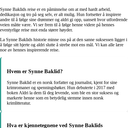
Synne Baklids reise er en påminnelse om at med hardt arbeid,
dedikasjon og tro på seg selv, er alt mulig. Hun fortsetter å inspirere
andre til å følge sine drømmer og aldri gi opp, uansett hvor utfordrende
veien måtte være. Vi ser frem til å følge henne videre på hennes
eventyrlige reise mot enda større høyder.
La Synne Baklids historie minne oss på at den sanne suksessen ligger i
å følge sitt hjerte og aldri slutte å strebe mot ens mål. Vi kan alle lære
noe av hennes inspirerende reise.
Hvem er Synne Baklid?
Synne Baklid er en norsk forfatter og journalist, kjent for sine
krimromaner og spenningsbøker. Hun debuterte i 2017 med
boken Aldri la dem få deg levende, som ble en stor suksess og
markerte henne som en betydelig stemme innen norsk
krimlitteratur.
Hva er kjennetegnene ved Synne Baklids