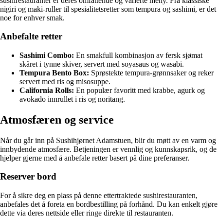
sushirestauranter er deres omfattende og varierte meny. Fra klassiske
nigiri og maki-ruller til spesialitetsretter som tempura og sashimi, er det
noe for enhver smak.
Anbefalte retter
Sashimi Combo:
En smakfull kombinasjon av fersk sjømat
skåret i tynne skiver, servert med soyasaus og wasabi.
Tempura Bento Box:
Sprøstekte tempura-grønnsaker og reker
servert med ris og misosuppe.
California Rolls:
En populær favoritt med krabbe, agurk og
avokado innrullet i ris og noritang.
Atmosfæren og service
Når du går inn på Sushihjørnet Adamstuen, blir du møtt av en varm og
innbydende atmosfære. Betjeningen er vennlig og kunnskapsrik, og de
hjelper gjerne med å anbefale retter basert på dine preferanser.
Reserver bord
For å sikre deg en plass på denne ettertraktede sushirestauranten,
anbefales det å foreta en bordbestilling på forhånd. Du kan enkelt gjøre
dette via deres nettside eller ringe direkte til restauranten.