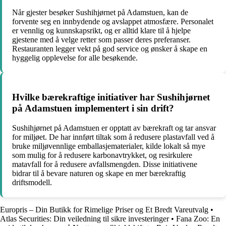
Når gjester besøker Sushihjørnet på Adamstuen, kan de
forvente seg en innbydende og avslappet atmosfære. Personalet
er vennlig og kunnskapsrikt, og er alltid klare til å hjelpe
gjestene med å velge retter som passer deres preferanser.
Restauranten legger vekt på god service og ønsker å skape en
hyggelig opplevelse for alle besøkende.
Hvilke bærekraftige initiativer har Sushihjørnet
på Adamstuen implementert i sin drift?
Sushihjørnet på Adamstuen er opptatt av bærekraft og tar ansvar
for miljøet. De har innført tiltak som å redusere plastavfall ved å
bruke miljøvennlige emballasjematerialer, kilde lokalt så mye
som mulig for å redusere karbonavtrykket, og resirkulere
matavfall for å redusere avfallsmengden. Disse initiativene
bidrar til å bevare naturen og skape en mer bærekraftig
driftsmodell.
Europris – Din Butikk for Rimelige Priser og Et Bredt Vareutvalg
•
Atlas Securities: Din veiledning til sikre investeringer
•
Fana Zoo: En