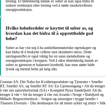
trening. Et tilstrekkelig inntak av suber as kan også bidra til
raskere restitusjon etter trening ved å støtte muskelcellenes
energiproduksjon.
Hvilke helsefordeler er knyttet til suber as, og
hvordan kan det bidra til å opprettholde god
helse?
Suber as har vist seg å ha antiinflammatoriske egenskaper og
kan bidra til å beskytte cellene mot oksidativt stress. Dette
næringsstoffet er også viktig for en sunn metabolisme og
energiproduksjon i kroppen. Ved å sikre tilstrekkelig inntak av
suber as gjennom et balansert kosthold, kan man støtte både
fysisk og mental helse på lang sikt.
Grannar AS: Din Nabo for Kvalitetsprodukter og Tjenester
•
Smeller
RT, Smeller AS, og Smeller RT AS: En Gjennomgang
•
Alt du trenger
å vite om samvirkeforetak (SA)
•
Komplett Pizza Sandefjord: Alt du
trenger å vite
•
Alt du trenger å vite om Avarda i Norge
•
Balsfjord og
Målselv Begravelsesbyrå – Sorgen og omsorgen i trygge hender
•
Thansen Elverum – Din destinasjon for alt innen sykler og utstyr
•
Slik