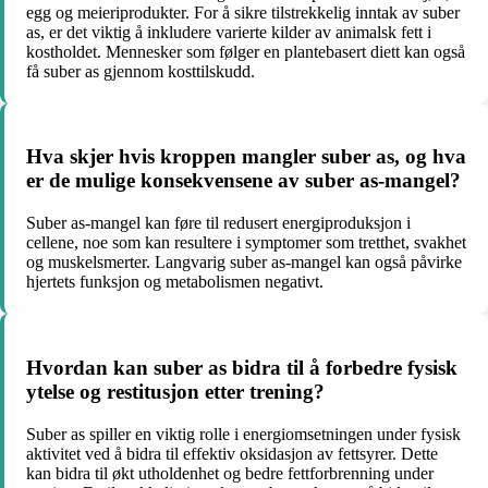
egg og meieriprodukter. For å sikre tilstrekkelig inntak av suber
as, er det viktig å inkludere varierte kilder av animalsk fett i
kostholdet. Mennesker som følger en plantebasert diett kan også
få suber as gjennom kosttilskudd.
Hva skjer hvis kroppen mangler suber as, og hva
er de mulige konsekvensene av suber as-mangel?
Suber as-mangel kan føre til redusert energiproduksjon i
cellene, noe som kan resultere i symptomer som tretthet, svakhet
og muskelsmerter. Langvarig suber as-mangel kan også påvirke
hjertets funksjon og metabolismen negativt.
Hvordan kan suber as bidra til å forbedre fysisk
ytelse og restitusjon etter trening?
Suber as spiller en viktig rolle i energiomsetningen under fysisk
aktivitet ved å bidra til effektiv oksidasjon av fettsyrer. Dette
kan bidra til økt utholdenhet og bedre fettforbrenning under