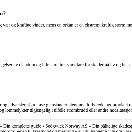
an?
lig vær og kraftige vinder, mens en orkan er en ekstremt kraftig storm 
leggelser av eiendom og infrastruktur, samt fare for skader på liv og hel
er og advarsler, sikre løse gjenstander utendørs, forberede nødproviant 
 lommelykter tilgjengelig i tilfelle strømbrudd eller andre nødsituasjon
– Din komplette guide
•
Sedgwick Norway AS – Din pålitelige skadespe
mdrøm: Veien til kreativitet og mestring
•
Alt du trenger å vite om Ele