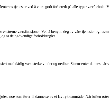
Senterets tjenester ved å være godt forberedt på alle typer værforhold. 
or ekstreme værsituasjoner. Ved å benytte deg av våre tjenester og ressurs
g og ta de nødvendige forholdsregler.
sosiert med dårlig vær, sterke vinder og nedbør. Stormsenter dannes når
jøles, noe som fører til dannelse av et lavtrykksområde. Når luften rot