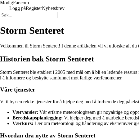
ModigFar.com
Logg på
Register
Nyhetsbrev
Storm Senteret
Velkommen til Storm Senteret! I denne artikkelen vil vi utforske alt du 
Historien bak Storm Senteret
Storm Senteret ble etablert i 2005 med mål om å bli en ledende ressurs 
i å informere og beskytte samfunnet mot farlige værfenomener.
Våre tjenester
Vi tilbyr en rekke tjenester for å hjelpe deg med å forberede deg på eks
Værvarsler:
Vår erfarne meteorologiteam gir nøyaktige og oppdat
Beredskapsplanlegging:
Vi hjelper deg med å utarbeide beredsk
Værkurs:
Lær om meteorologi og håndtering av ekstremvær gje
Hvordan dra nytte av Storm Senteret