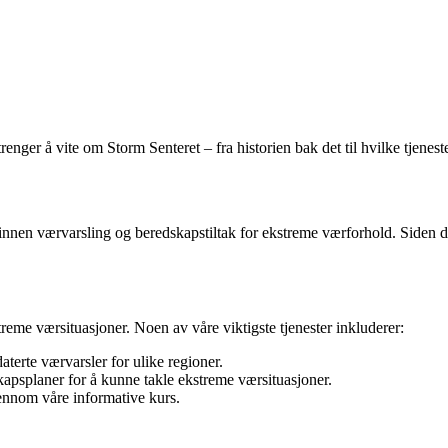
trenger å vite om Storm Senteret – fra historien bak det til hvilke tjene
innen værvarsling og beredskapstiltak for ekstreme værforhold. Siden de
treme værsituasjoner. Noen av våre viktigste tjenester inkluderer:
erte værvarsler for ulike regioner.
apsplaner for å kunne takle ekstreme værsituasjoner.
nnom våre informative kurs.