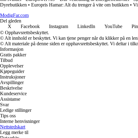
Dyrebutikken
•
Europris Hamar: Alt du trenger å vite om butikken
•
Vi
ModigFar.com
Del gleden
X
Facebook
Instagram
LinkedIn
YouTube
Pin
© Opphavsrettsbeskyttet.
© Alt innhold er beskyttet. Vi kan tjene penger når du klikker på en lenk
© Alt materiale på denne siden er opphavsrettsbeskyttet. Vi deltar i til
Informasjon
Gratis pakker
Tilbud
Opplevelser
Kjøpeguider
Instruksjoner
Avspillinger
Beskrivelse
Kundeservice
Assistanse
Svar
Ledige stillinger
Tips oss
Interne henvisninger
Nettstedskart
Legg merke til
Dataarkiv