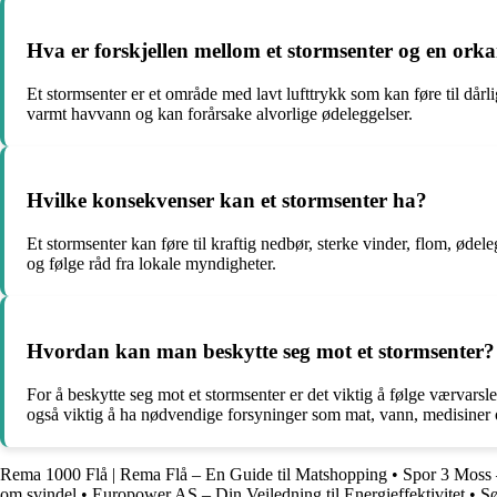
Hva er forskjellen mellom et stormsenter og en ork
Et stormsenter er et område med lavt lufttrykk som kan føre til dår
varmt havvann og kan forårsake alvorlige ødeleggelser.
Hvilke konsekvenser kan et stormsenter ha?
Et stormsenter kan føre til kraftig nedbør, sterke vinder, flom, øde
og følge råd fra lokale myndigheter.
Hvordan kan man beskytte seg mot et stormsenter?
For å beskytte seg mot et stormsenter er det viktig å følge værvarsl
også viktig å ha nødvendige forsyninger som mat, vann, medisiner og
Rema 1000 Flå | Rema Flå – En Guide til Matshopping
•
Spor 3 Moss 
om svindel
•
Europower AS – Din Veiledning til Energieffektivitet
•
Sø