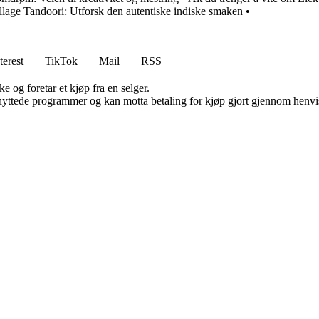
llage Tandoori: Utforsk den autentiske indiske smaken
•
terest
TikTok
Mail
RSS
e og foretar et kjøp fra en selger.
knyttede programmer og kan motta betaling for kjøp gjort gjennom henvisn