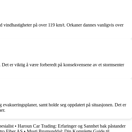
med vindhastigheter på over 119 km/t. Orkaner dannes vanligvis over
se. Det er viktig å være forberedt på konsekvensene av et stormsenter
og evakueringsplaner, samt holde seg oppdatert på situasjonen. Det er
er.
sialist
•
Haroun Car Trading: Erfaringer og Sannhet bak påstander
ktro Fiber AS
•
Musti Brumunddal: Din Komplette Guide til