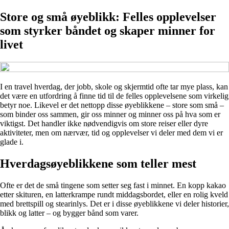
Store og små øyeblikk: Felles opplevelser
som styrker båndet og skaper minner for
livet
I en travel hverdag, der jobb, skole og skjermtid ofte tar mye plass, kan
det være en utfordring å finne tid til de felles opplevelsene som virkelig
betyr noe. Likevel er det nettopp disse øyeblikkene – store som små –
som binder oss sammen, gir oss minner og minner oss på hva som er
viktigst. Det handler ikke nødvendigvis om store reiser eller dyre
aktiviteter, men om nærvær, tid og opplevelser vi deler med dem vi er
glade i.
Hverdagsøyeblikkene som teller mest
Ofte er det de små tingene som setter seg fast i minnet. En kopp kakao
etter skituren, en latterkrampe rundt middagsbordet, eller en rolig kveld
med brettspill og stearinlys. Det er i disse øyeblikkene vi deler historier,
blikk og latter – og bygger bånd som varer.