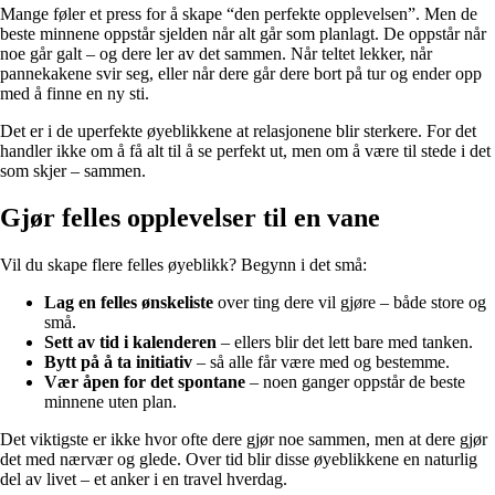
Mange føler et press for å skape “den perfekte opplevelsen”. Men de
beste minnene oppstår sjelden når alt går som planlagt. De oppstår når
noe går galt – og dere ler av det sammen. Når teltet lekker, når
pannekakene svir seg, eller når dere går dere bort på tur og ender opp
med å finne en ny sti.
Det er i de uperfekte øyeblikkene at relasjonene blir sterkere. For det
handler ikke om å få alt til å se perfekt ut, men om å være til stede i det
som skjer – sammen.
Gjør felles opplevelser til en vane
Vil du skape flere felles øyeblikk? Begynn i det små:
Lag en felles ønskeliste
over ting dere vil gjøre – både store og
små.
Sett av tid i kalenderen
– ellers blir det lett bare med tanken.
Bytt på å ta initiativ
– så alle får være med og bestemme.
Vær åpen for det spontane
– noen ganger oppstår de beste
minnene uten plan.
Det viktigste er ikke hvor ofte dere gjør noe sammen, men at dere gjør
det med nærvær og glede. Over tid blir disse øyeblikkene en naturlig
del av livet – et anker i en travel hverdag.