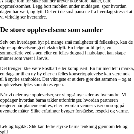
Å skape rom for slike stunder krever ikke store planer, bare
oppmerksomhet. Legg bort mobilen under middagen, spør hvordan
dagen har vært, og lytt. Det er i de små pausene fra hverdagsstresset at
vi virkelig ser hverandre.
De store opplevelsene som samler
Selv om hverdagen byr på mange små muligheter til fellesskap, kan de
større opplevelsene gi et ekstra løft. En helgetur til fjells, en
sommerferie ved sjøen eller en felles dugnad i nabolaget kan skape
minner som varer i årevis.
Det trenger ikke være kostbart eller komplisert. En tur med telt i marka,
en dagstur til en ny by eller en felles konsertopplevelse kan være nok
til å styrke samholdet. Det viktigste er at dere gjør det sammen – og at
opplevelsen føles som deres egen.
Når vi deler nye opplevelser, ser vi også nye sider av hverandre. Vi
oppdager hvordan barna takler utfordringer, hvordan partneren
reagerer når planene endres, eller hvordan venner viser omsorg på
uventede måter. Slike erfaringer bygger forståelse, respekt og varme.
Lek og logikk: Slik kan fedre styrke barns tenkning gjennom lek og
spill