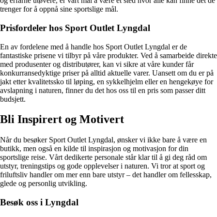
og erfarne utøvere, er vårt mål å være et sted hvor alle kan finne det de
trenger for å oppnå sine sportslige mål.
Prisfordeler hos Sport Outlet Lyngdal
En av fordelene med å handle hos Sport Outlet Lyngdal er de
fantastiske prisene vi tilbyr på våre produkter. Ved å samarbeide direkte
med produsenter og distributører, kan vi sikre at våre kunder får
konkurransedyktige priser på alltid aktuelle varer. Uansett om du er på
jakt etter kvalitetssko til løping, en sykkelhjelm eller en hengekøye for
avslapning i naturen, finner du det hos oss til en pris som passer ditt
budsjett.
Bli Inspirert og Motivert
Når du besøker Sport Outlet Lyngdal, ønsker vi ikke bare å være en
butikk, men også en kilde til inspirasjon og motivasjon for din
sportslige reise. Vårt dedikerte personale står klar til å gi deg råd om
utstyr, treningstips og gode opplevelser i naturen. Vi tror at sport og
friluftsliv handler om mer enn bare utstyr – det handler om fellesskap,
glede og personlig utvikling.
Besøk oss i Lyngdal