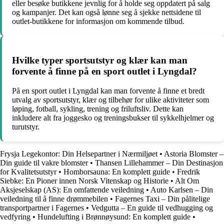
eller besøke butikkene jevnlig for å holde seg oppdatert på salg
og kampanjer. Det kan også lønne seg å sjekke nettsidene til
outlet-butikkene for informasjon om kommende tilbud.
Hvilke typer sportsutstyr og klær kan man
forvente å finne på en sport outlet i Lyngdal?
På en sport outlet i Lyngdal kan man forvente å finne et bredt
utvalg av sportsutstyr, klær og tilbehør for ulike aktiviteter som
løping, fotball, sykling, trening og friluftsliv. Dette kan
inkludere alt fra joggesko og treningsbukser til sykkelhjelmer og
turutstyr.
Frysja Legekontor: Din Helsepartner i Nærmiljøet
•
Astoria Blomster –
Din guide til vakre blomster
•
Thansen Lillehammer – Din Destinasjon
for Kvalitetsutstyr
•
Homborsauna: En komplett guide
•
Fredrik
Siebke: En Pioner innen Norsk Vitenskap og Historie
•
Alt Om
Aksjeselskap (AS): En omfattende veiledning
•
Auto Karlsen – Din
veiledning til å finne drømmebilen
•
Fagernes Taxi – Din pålitelige
transportpartner i Fagernes
•
Vedgutta – En guide til vedhugging og
vedfyring
•
Hundelufting i Brønnøysund: En komplett guide
•