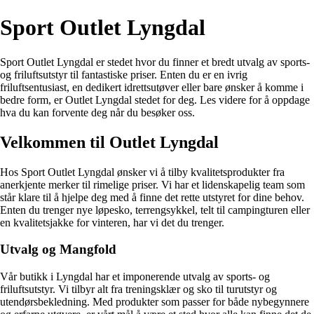
Sport Outlet Lyngdal
Sport Outlet Lyngdal er stedet hvor du finner et bredt utvalg av sports-
og friluftsutstyr til fantastiske priser. Enten du er en ivrig
friluftsentusiast, en dedikert idrettsutøver eller bare ønsker å komme i
bedre form, er Outlet Lyngdal stedet for deg. Les videre for å oppdage
hva du kan forvente deg når du besøker oss.
Velkommen til Outlet Lyngdal
Hos Sport Outlet Lyngdal ønsker vi å tilby kvalitetsprodukter fra
anerkjente merker til rimelige priser. Vi har et lidenskapelig team som
står klare til å hjelpe deg med å finne det rette utstyret for dine behov.
Enten du trenger nye løpesko, terrengsykkel, telt til campingturen eller
en kvalitetsjakke for vinteren, har vi det du trenger.
Utvalg og Mangfold
Vår butikk i Lyngdal har et imponerende utvalg av sports- og
friluftsutstyr. Vi tilbyr alt fra treningsklær og sko til turutstyr og
utendørsbekledning. Med produkter som passer for både nybegynnere