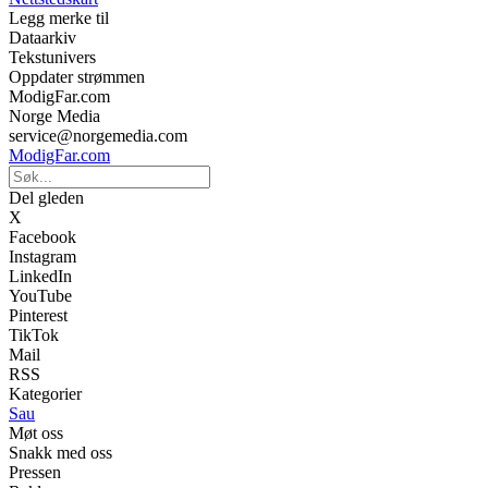
Legg merke til
Dataarkiv
Tekstunivers
Oppdater strømmen
ModigFar.com
Norge Media
service@norgemedia.com
ModigFar.com
Del gleden
X
Facebook
Instagram
LinkedIn
YouTube
Pinterest
TikTok
Mail
RSS
Kategorier
Sau
Møt oss
Snakk med oss
Pressen