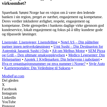
virksomhet?
Sparebank Sørøst Norge har en visjon om å være den ledende
banken i sin region, preget av nærhet, engasjement og kompetanse.
Deres verdier inkluderer ærlighet, respekt, engasjement og
kompetanse. Dette gjenspeiles i bankens daglige virke gjennom god
kundeservice, lokalt engasjement og fokus på å tilby kundene gode
og tilpassede løsninger.
Lisensjakt, Lisensjeger, Lisensfelling
•
Netel AS – Din pålitelige
partner innen nettverksløsninger
•
Umi Sushi – Din Destinasjon for
Autentisk Japansk Sushi i Oslo
•
Alt om Melhus Motor
•
SEM Pizza
og Grill – Den ultimate smaksopplevelsen
•
Medico Legesenter: Din
Helsepartner
•
Apotek 1 Kjelleparken: Din helsevenn i nabolaget
•
Hva er organisasjonsnummer og mva nummer i Norge?
•
Style Auto
•
Karriereportalen: Din Veiledning til Suksess
•
ModigFar.com
Del gleden
X
Facebook
Instagram
LinkedIn
YouTube
Pinterest