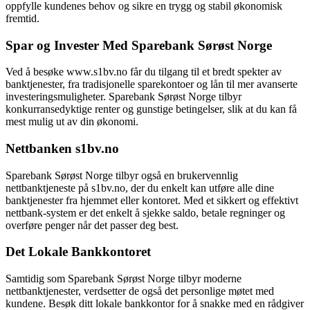
oppfylle kundenes behov og sikre en trygg og stabil økonomisk
fremtid.
Spar og Invester Med Sparebank Sørøst Norge
Ved å besøke www.s1bv.no får du tilgang til et bredt spekter av
banktjenester, fra tradisjonelle sparekontoer og lån til mer avanserte
investeringsmuligheter. Sparebank Sørøst Norge tilbyr
konkurransedyktige renter og gunstige betingelser, slik at du kan få
mest mulig ut av din økonomi.
Nettbanken s1bv.no
Sparebank Sørøst Norge tilbyr også en brukervennlig
nettbanktjeneste på s1bv.no, der du enkelt kan utføre alle dine
banktjenester fra hjemmet eller kontoret. Med et sikkert og effektivt
nettbank-system er det enkelt å sjekke saldo, betale regninger og
overføre penger når det passer deg best.
Det Lokale Bankkontoret
Samtidig som Sparebank Sørøst Norge tilbyr moderne
nettbanktjenester, verdsetter de også det personlige møtet med
kundene. Besøk ditt lokale bankkontor for å snakke med en rådgiver