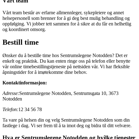
Vårt team
Vårt team består av erfarne allmennleger, sykepleiere og annet
helsepersonell som brenner for å gi deg best mulig behandling og
oppfølging. Vi jobber tett sammen for å sikre at du får en helhetlig
og koordinert omsorg.
Bestill time
Ønsker du å bestille time hos Sentrumslegene Notodden? Det er
enkelt og praktisk. Du kan enten ringe oss på telefon eller benytte
vår online timebestillingstjeneste på nettsiden vår. Vi har fleksible
åpningstider for å imøtekomme dine behov.
Kontaktinformasjon:
Adresse:
Sentrumslegene Notodden, Sentrumsgata 10, 3673
Notodden
Telefon:
12 34 56 78
Ta vare på helsen din og velg Sentrumslegene Notodden som din
fastlege i dag. Vi ser frem til å ta imot deg og bidra til ditt velvære.
Hva er Sentrumslegene Notodden og hvilke tjenester