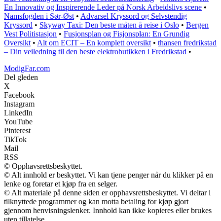
En Innovativ og Inspirerende Leder på Norsk Arbeidslivs scene
•
Namsfogden i Sør-Øst
•
Advarsel Kryssord og Selvstendig
Kryssord
•
Skyway Taxi: Den beste måten å reise i Oslo
•
Bergen
Vest Politistasjon
•
Fusjonsplan og Fisjonsplan: En Grundig
Oversikt
•
Alt om ECIT – En komplett oversikt
•
thansen fredrikstad
– Din veiledning til den beste elektrobutikken i Fredrikstad
•
ModigFar.com
Del gleden
X
Facebook
Instagram
LinkedIn
YouTube
Pinterest
TikTok
Mail
RSS
© Opphavsrettsbeskyttet.
© Alt innhold er beskyttet. Vi kan tjene penger når du klikker på en
lenke og foretar et kjøp fra en selger.
© Alt materiale på denne siden er opphavsrettsbeskyttet. Vi deltar i
tilknyttede programmer og kan motta betaling for kjøp gjort
gjennom henvisningslenker. Innhold kan ikke kopieres eller brukes
uten tillatelse.