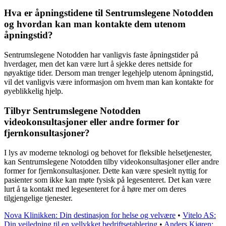
Hva er åpningstidene til Sentrumslegene Notodden
og hvordan kan man kontakte dem utenom
åpningstid?
Sentrumslegene Notodden har vanligvis faste åpningstider på
hverdager, men det kan være lurt å sjekke deres nettside for
nøyaktige tider. Dersom man trenger legehjelp utenom åpningstid,
vil det vanligvis være informasjon om hvem man kan kontakte for
øyeblikkelig hjelp.
Tilbyr Sentrumslegene Notodden
videokonsultasjoner eller andre former for
fjernkonsultasjoner?
I lys av moderne teknologi og behovet for fleksible helsetjenester,
kan Sentrumslegene Notodden tilby videokonsultasjoner eller andre
former for fjernkonsultasjoner. Dette kan være spesielt nyttig for
pasienter som ikke kan møte fysisk på legesenteret. Det kan være
lurt å ta kontakt med legesenteret for å høre mer om deres
tilgjengelige tjenester.
Nova Klinikken: Din destinasjon for helse og velvære
•
Vitelo AS:
Din veiledning til en vellykket bedriftsetablering
•
Anders Kjøren: