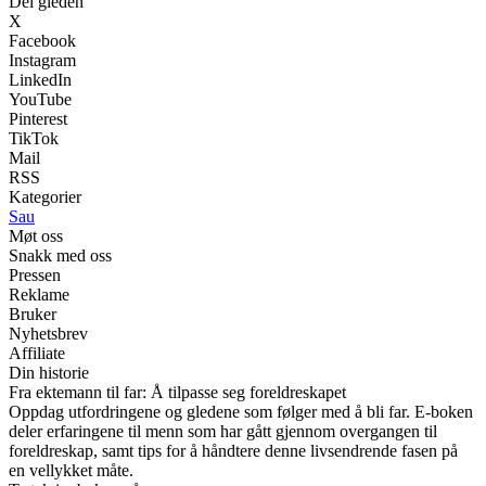
Del gleden
X
Facebook
Instagram
LinkedIn
YouTube
Pinterest
TikTok
Mail
RSS
Kategorier
Sau
Møt oss
Snakk med oss
Pressen
Reklame
Bruker
Nyhetsbrev
Affiliate
Din historie
Fra ektemann til far: Å tilpasse seg foreldreskapet
Oppdag utfordringene og gledene som følger med å bli far. E-boken
deler erfaringene til menn som har gått gjennom overgangen til
foreldreskap, samt tips for å håndtere denne livsendrende fasen på
en vellykket måte.