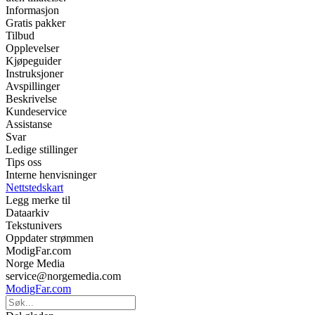
Informasjon
Gratis pakker
Tilbud
Opplevelser
Kjøpeguider
Instruksjoner
Avspillinger
Beskrivelse
Kundeservice
Assistanse
Svar
Ledige stillinger
Tips oss
Interne henvisninger
Nettstedskart
Legg merke til
Dataarkiv
Tekstunivers
Oppdater strømmen
ModigFar.com
Norge Media
service@norgemedia.com
ModigFar.com