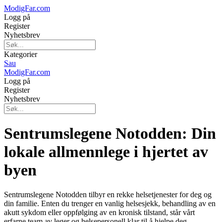
ModigFar.com
Logg på
Register
Nyhetsbrev
Kategorier
Sau
ModigFar.com
Logg på
Register
Nyhetsbrev
Sentrumslegene Notodden: Din
lokale allmennlege i hjertet av
byen
Sentrumslegene Notodden tilbyr en rekke helsetjenester for deg og
din familie. Enten du trenger en vanlig helsesjekk, behandling av en
akutt sykdom eller oppfølging av en kronisk tilstand, står vårt
erfarne team av leger og helsepersonell klar til å hjelpe deg.