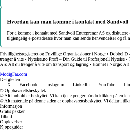
Hvordan kan man komme i kontakt med Sandvoll Ent
For å komme i kontakt med Sandvoll Entreprenør AS og diskutere et 
tilgjengelig e-postadresse hvor man kan sende henvendelser og få m
Frivillighetsregisteret og Frivillige Organisasjoner i Norge
•
Dobbel D –
trenger å vite
•
Nytelse.no Proff – Din Guide til Profesjonell Nytelse
•
AS: Alt du trenger å vite om transport og lagring
•
Bonnet i Norge: Alt 
ModigFar.com
Del gleden
X
Facebook
Instagram
LinkedIn
YouTube
Pin
© Opphavsrettsbeskyttet.
© Alt innhold er beskyttet. Vi kan tjene penger når du klikker på en lenk
© Alt materiale på denne siden er opphavsrettsbeskyttet. Vi deltar i til
Informasjon
Gratis pakker
Tilbud
Opplevelser
Kjøpeguider