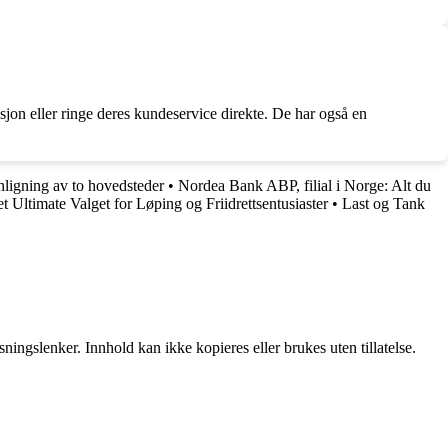
jon eller ringe deres kundeservice direkte. De har også en
nligning av to hovedsteder
•
Nordea Bank ABP, filial i Norge: Alt du
Det Ultimate Valget for Løping og Friidrettsentusiaster
•
Last og Tank
ingslenker. Innhold kan ikke kopieres eller brukes uten tillatelse.