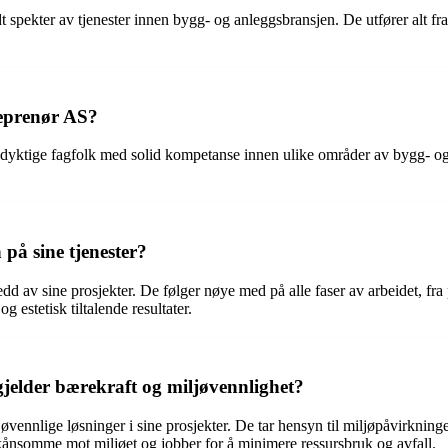
t spekter av tjenester innen bygg- og anleggsbransjen. De utfører alt f
reprenør AS?
v dyktige fagfolk med solid kompetanse innen ulike områder av bygg- o
på sine tjenester?
dd av sine prosjekter. De følger nøye med på alle faser av arbeidet, fra p
 estetisk tiltalende resultater.
gjelder bærekraft og miljøvennlighet?
vennlige løsninger i sine prosjekter. De tar hensyn til miljøpåvirkningen
skånsomme mot miljøet og jobber for å minimere ressursbruk og avfall.