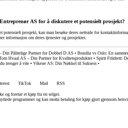
reprenør AS for å diskutere et potensielt prosjekt?
potensielt prosjekt, kan man besøke deres nettside for kontaktinformas
er informasjon om deres tjenester og prosjekter.
 Din Pålitelige Partner for Dobbel D AS
•
Brasilia vs Oslo: En samme
Tom Hvaal AS – Din Partner for Kvalitetsprodukter
•
Spirit Friidrett: 
du trenger å vite
•
Vikene AS: Din Nøkkel til Suksess
•
terest
TikTok
Mail
RSS
e og foretar et kjøp fra en selger.
knyttede programmer og kan motta betaling for kjøp gjort gjennom henvisn