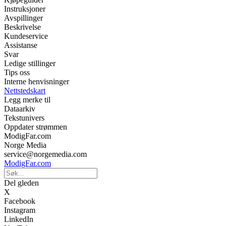
Instruksjoner
Avspillinger
Beskrivelse
Kundeservice
Assistanse
Svar
Ledige stillinger
Tips oss
Interne henvisninger
Nettstedskart
Legg merke til
Dataarkiv
Tekstunivers
Oppdater strømmen
ModigFar.com
Norge Media
service@norgemedia.com
ModigFar.com
Del gleden
X
Facebook
Instagram
LinkedIn