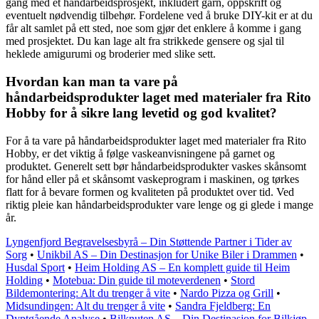
gang med et håndarbeidsprosjekt, inkludert garn, oppskrift og
eventuelt nødvendig tilbehør. Fordelene ved å bruke DIY-kit er at du
får alt samlet på ett sted, noe som gjør det enklere å komme i gang
med prosjektet. Du kan lage alt fra strikkede gensere og sjal til
heklede amigurumi og broderier med slike sett.
Hvordan kan man ta vare på
håndarbeidsprodukter laget med materialer fra Rito
Hobby for å sikre lang levetid og god kvalitet?
For å ta vare på håndarbeidsprodukter laget med materialer fra Rito
Hobby, er det viktig å følge vaskeanvisningene på garnet og
produktet. Generelt sett bør håndarbeidsprodukter vaskes skånsomt
for hånd eller på et skånsomt vaskeprogram i maskinen, og tørkes
flatt for å bevare formen og kvaliteten på produktet over tid. Ved
riktig pleie kan håndarbeidsprodukter vare lenge og gi glede i mange
år.
Lyngenfjord Begravelsesbyrå – Din Støttende Partner i Tider av
Sorg
•
Unikbil AS – Din Destinasjon for Unike Biler i Drammen
•
Husdal Sport
•
Heim Holding AS – En komplett guide til Heim
Holding
•
Motebua: Din guide til moteverdenen
•
Stord
Bildemontering: Alt du trenger å vite
•
Nardo Pizza og Grill
•
Midsundingen: Alt du trenger å vite
•
Sandra Fjeldberg: En
Dyptgående Analyse
•
Bilknuten AS – Din Destinasjon for Bilkjøp