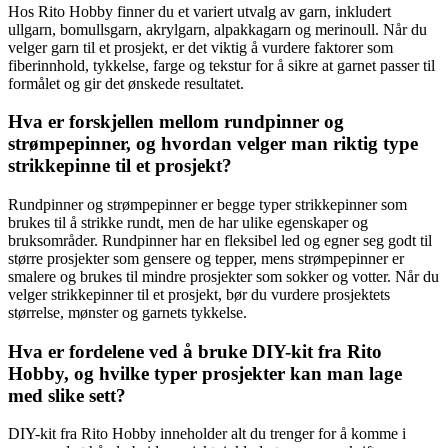
Hos Rito Hobby finner du et variert utvalg av garn, inkludert
ullgarn, bomullsgarn, akrylgarn, alpakkagarn og merinoull. Når du
velger garn til et prosjekt, er det viktig å vurdere faktorer som
fiberinnhold, tykkelse, farge og tekstur for å sikre at garnet passer til
formålet og gir det ønskede resultatet.
Hva er forskjellen mellom rundpinner og
strømpepinner, og hvordan velger man riktig type
strikkepinne til et prosjekt?
Rundpinner og strømpepinner er begge typer strikkepinner som
brukes til å strikke rundt, men de har ulike egenskaper og
bruksområder. Rundpinner har en fleksibel led og egner seg godt til
større prosjekter som gensere og tepper, mens strømpepinner er
smalere og brukes til mindre prosjekter som sokker og votter. Når du
velger strikkepinner til et prosjekt, bør du vurdere prosjektets
størrelse, mønster og garnets tykkelse.
Hva er fordelene ved å bruke DIY-kit fra Rito
Hobby, og hvilke typer prosjekter kan man lage
med slike sett?
DIY-kit fra Rito Hobby inneholder alt du trenger for å komme i