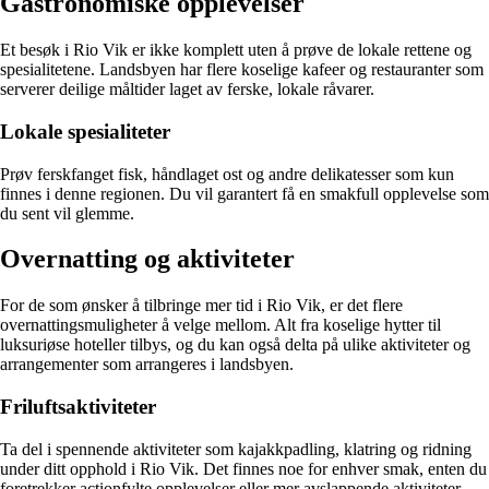
Gastronomiske opplevelser
Et besøk i Rio Vik er ikke komplett uten å prøve de lokale rettene og
spesialitetene. Landsbyen har flere koselige kafeer og restauranter som
serverer deilige måltider laget av ferske, lokale råvarer.
Lokale spesialiteter
Prøv ferskfanget fisk, håndlaget ost og andre delikatesser som kun
finnes i denne regionen. Du vil garantert få en smakfull opplevelse som
du sent vil glemme.
Overnatting og aktiviteter
For de som ønsker å tilbringe mer tid i Rio Vik, er det flere
overnattingsmuligheter å velge mellom. Alt fra koselige hytter til
luksuriøse hoteller tilbys, og du kan også delta på ulike aktiviteter og
arrangementer som arrangeres i landsbyen.
Friluftsaktiviteter
Ta del i spennende aktiviteter som kajakkpadling, klatring og ridning
under ditt opphold i Rio Vik. Det finnes noe for enhver smak, enten du
foretrekker actionfylte opplevelser eller mer avslappende aktiviteter.