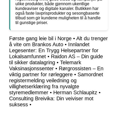
ulike produkter, både gjennom ukentlige
kundeaviser og digitale kanaler. Butikken har
også faste lavprisprodukter og sesongbaserte
tilbud som gir kundene muligheten til å handle
til gunstige priser.
Første gang leie bil i Norge
•
Alt du trenger
å vite om Brankos Auto
•
Innlandet
Legesenter: En Trygg Helsepartner for
Lokalsamfunnet
•
Raidon AS – Din guide
til sikker datalagring
•
Telemark
Vaksinasjonssenter
•
Rørgrossisten – En
viktig partner for rørleggere
•
Samordnet
registermelding veiledning og
villighetserklæring fra nyvalgte
styremedlemmer
•
Herman Schlaupitz
•
Consulting Breivika: Din veiviser mot
suksess
•