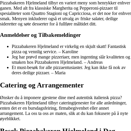
Pizzabakeren Hjelmeland tilbyr en variert meny som henrykker enhver
ganen. Med alt fra klassiske Margherita og Pepperoni-pizzaer til
spesialiteter som Quattro Stagioni og Capricciosa, er det noe for enhver
smak. Menyen inkluderer også et utvalg av friske salater, deilige
sideretter og søte desserter for å fullføre måltidet ditt.
Anmeldelser og Tilbakemeldinger
Pizzabakeren Hjelmeland er virkelig en skjult skatt! Fantastisk
pizza og vennlig service. – Karoline
Jeg har prøvd mange pizzeriaer, men ingenting slår kvaliteten og
smaken hos Pizzabakeren Hjelmeland. – Andreas
Et must-besøk for alle pizzaentusiaster. Jeg kan ikke få nok av
deres deilige pizzaer. – Maria
Catering og Arrangementer
Ønsker du å imponere gjestene dine med autentisk italiensk pizza?
Pizzabakeren Hjelmeland tilbyr cateringtjenester for alle anledninger,
enten det er en bursdagsfeiring, firmabegivenhet eller annet
arrangement. La oss ta oss av maten, slik at du kan fokusere på å nyte
øyeblikket.
Besøk Pizzabakeren Hjelmeland i Dag