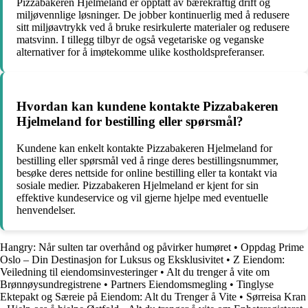
Pizzabakeren Hjelmeland er opptatt av bærekraftig drift og
miljøvennlige løsninger. De jobber kontinuerlig med å redusere
sitt miljøavtrykk ved å bruke resirkulerte materialer og redusere
matsvinn. I tillegg tilbyr de også vegetariske og veganske
alternativer for å imøtekomme ulike kostholdspreferanser.
Hvordan kan kundene kontakte Pizzabakeren
Hjelmeland for bestilling eller spørsmål?
Kundene kan enkelt kontakte Pizzabakeren Hjelmeland for
bestilling eller spørsmål ved å ringe deres bestillingsnummer,
besøke deres nettside for online bestilling eller ta kontakt via
sosiale medier. Pizzabakeren Hjelmeland er kjent for sin
effektive kundeservice og vil gjerne hjelpe med eventuelle
henvendelser.
Hangry: Når sulten tar overhånd og påvirker humøret
•
Oppdag Prime
Oslo – Din Destinasjon for Luksus og Eksklusivitet
•
Z Eiendom:
Veiledning til eiendomsinvesteringer
•
Alt du trenger å vite om
Brønnøysundregistrene
•
Partners Eiendomsmegling
•
Tinglyse
Ektepakt og Særeie på Eiendom: Alt du Trenger å Vite
•
Sørreisa Kran