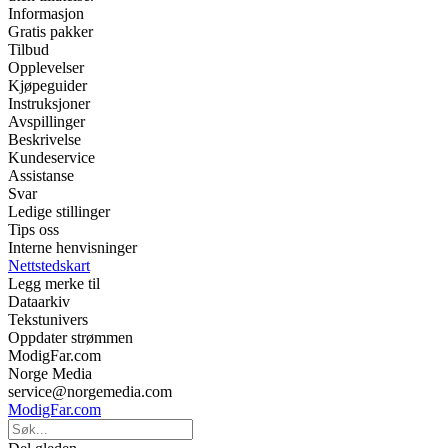
Informasjon
Gratis pakker
Tilbud
Opplevelser
Kjøpeguider
Instruksjoner
Avspillinger
Beskrivelse
Kundeservice
Assistanse
Svar
Ledige stillinger
Tips oss
Interne henvisninger
Nettstedskart
Legg merke til
Dataarkiv
Tekstunivers
Oppdater strømmen
ModigFar.com
Norge Media
service@norgemedia.com
ModigFar.com