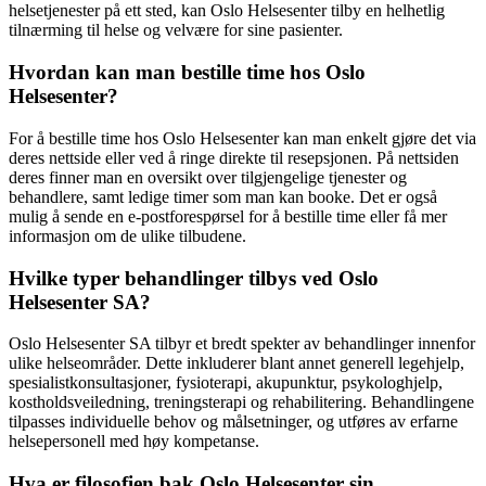
helsetjenester på ett sted, kan Oslo Helsesenter tilby en helhetlig
tilnærming til helse og velvære for sine pasienter.
Hvordan kan man bestille time hos Oslo
Helsesenter?
For å bestille time hos Oslo Helsesenter kan man enkelt gjøre det via
deres nettside eller ved å ringe direkte til resepsjonen. På nettsiden
deres finner man en oversikt over tilgjengelige tjenester og
behandlere, samt ledige timer som man kan booke. Det er også
mulig å sende en e-postforespørsel for å bestille time eller få mer
informasjon om de ulike tilbudene.
Hvilke typer behandlinger tilbys ved Oslo
Helsesenter SA?
Oslo Helsesenter SA tilbyr et bredt spekter av behandlinger innenfor
ulike helseområder. Dette inkluderer blant annet generell legehjelp,
spesialistkonsultasjoner, fysioterapi, akupunktur, psykologhjelp,
kostholdsveiledning, treningsterapi og rehabilitering. Behandlingene
tilpasses individuelle behov og målsetninger, og utføres av erfarne
helsepersonell med høy kompetanse.
Hva er filosofien bak Oslo Helsesenter sin