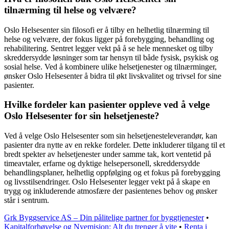
tilnærming til helse og velvære?
Oslo Helsesenter sin filosofi er å tilby en helhetlig tilnærming til
helse og velvære, der fokus ligger på forebygging, behandling og
rehabilitering. Sentret legger vekt på å se hele mennesket og tilby
skreddersydde løsninger som tar hensyn til både fysisk, psykisk og
sosial helse. Ved å kombinere ulike helsetjenester og tilnærminger,
ønsker Oslo Helsesenter å bidra til økt livskvalitet og trivsel for sine
pasienter.
Hvilke fordeler kan pasienter oppleve ved å velge
Oslo Helsesenter for sin helsetjeneste?
Ved å velge Oslo Helsesenter som sin helsetjenesteleverandør, kan
pasienter dra nytte av en rekke fordeler. Dette inkluderer tilgang til et
bredt spekter av helsetjenester under samme tak, kort ventetid på
timeavtaler, erfarne og dyktige helsepersonell, skreddersydde
behandlingsplaner, helhetlig oppfølging og et fokus på forebygging
og livsstilsendringer. Oslo Helsesenter legger vekt på å skape en
trygg og inkluderende atmosfære der pasientenes behov og ønsker
står i sentrum.
Grk Byggservice AS – Din pålitelige partner for byggtjenester
•
Kapitalforhøyelse og Nyemisjon: Alt du trenger å vite
•
Renta i