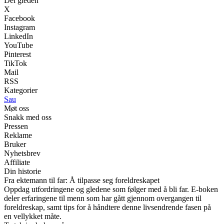
Del gleden
X
Facebook
Instagram
LinkedIn
YouTube
Pinterest
TikTok
Mail
RSS
Kategorier
Sau
Møt oss
Snakk med oss
Pressen
Reklame
Bruker
Nyhetsbrev
Affiliate
Din historie
Fra ektemann til far: Å tilpasse seg foreldreskapet
Oppdag utfordringene og gledene som følger med å bli far. E-boken
deler erfaringene til menn som har gått gjennom overgangen til
foreldreskap, samt tips for å håndtere denne livsendrende fasen på
en vellykket måte.