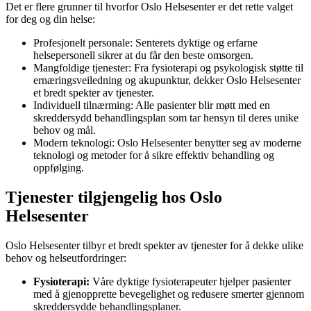
Det er flere grunner til hvorfor Oslo Helsesenter er det rette valget
for deg og din helse:
Profesjonelt personale: Senterets dyktige og erfarne
helsepersonell sikrer at du får den beste omsorgen.
Mangfoldige tjenester: Fra fysioterapi og psykologisk støtte til
ernæringsveiledning og akupunktur, dekker Oslo Helsesenter
et bredt spekter av tjenester.
Individuell tilnærming: Alle pasienter blir møtt med en
skreddersydd behandlingsplan som tar hensyn til deres unike
behov og mål.
Modern teknologi: Oslo Helsesenter benytter seg av moderne
teknologi og metoder for å sikre effektiv behandling og
oppfølging.
Tjenester tilgjengelig hos Oslo
Helsesenter
Oslo Helsesenter tilbyr et bredt spekter av tjenester for å dekke ulike
behov og helseutfordringer:
Fysioterapi:
Våre dyktige fysioterapeuter hjelper pasienter
med å gjenopprette bevegelighet og redusere smerter gjennom
skreddersydde behandlingsplaner.