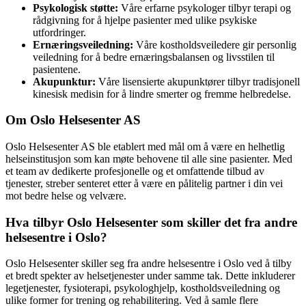
Psykologisk støtte:
Våre erfarne psykologer tilbyr terapi og
rådgivning for å hjelpe pasienter med ulike psykiske
utfordringer.
Ernæringsveiledning:
Våre kostholdsveiledere gir personlig
veiledning for å bedre ernæringsbalansen og livsstilen til
pasientene.
Akupunktur:
Våre lisensierte akupunktører tilbyr tradisjonell
kinesisk medisin for å lindre smerter og fremme helbredelse.
Om Oslo Helsesenter AS
Oslo Helsesenter AS ble etablert med mål om å være en helhetlig
helseinstitusjon som kan møte behovene til alle sine pasienter. Med
et team av dedikerte profesjonelle og et omfattende tilbud av
tjenester, streber senteret etter å være en pålitelig partner i din vei
mot bedre helse og velvære.
Hva tilbyr Oslo Helsesenter som skiller det fra andre
helsesentre i Oslo?
Oslo Helsesenter skiller seg fra andre helsesentre i Oslo ved å tilby
et bredt spekter av helsetjenester under samme tak. Dette inkluderer
legetjenester, fysioterapi, psykologhjelp, kostholdsveiledning og
ulike former for trening og rehabilitering. Ved å samle flere