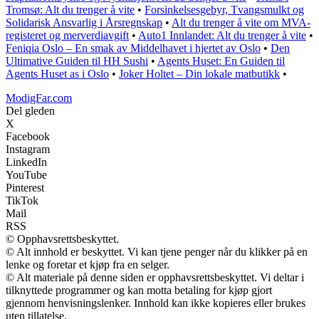
Tromsø: Alt du trenger å vite
•
Forsinkelsesgebyr, Tvangsmulkt og
Solidarisk Ansvarlig i Årsregnskap
•
Alt du trenger å vite om MVA-
registeret og merverdiavgift
•
Auto1 Innlandet: Alt du trenger å vite
•
Feniqia Oslo – En smak av Middelhavet i hjertet av Oslo
•
Den
Ultimative Guiden til HH Sushi
•
Agents Huset: En Guiden til
Agents Huset as i Oslo
•
Joker Holtet – Din lokale matbutikk
•
ModigFar.com
Del gleden
X
Facebook
Instagram
LinkedIn
YouTube
Pinterest
TikTok
Mail
RSS
© Opphavsrettsbeskyttet.
© Alt innhold er beskyttet. Vi kan tjene penger når du klikker på en
lenke og foretar et kjøp fra en selger.
© Alt materiale på denne siden er opphavsrettsbeskyttet. Vi deltar i
tilknyttede programmer og kan motta betaling for kjøp gjort
gjennom henvisningslenker. Innhold kan ikke kopieres eller brukes
uten tillatelse.