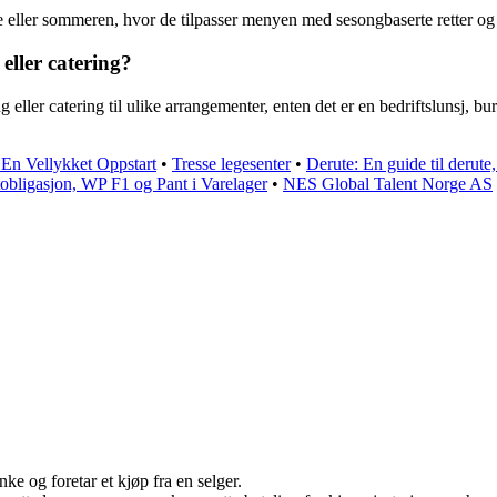
ke eller sommeren, hvor de tilpasser menyen med sesongbaserte retter og 
eller catering?
ng eller catering til ulike arrangementer, enten det er en bedriftslunsj,
l En Vellykket Oppstart
•
Tresse legesenter
•
Derute: En guide til derute
obligasjon, WP F1 og Pant i Varelager
•
NES Global Talent Norge AS
ke og foretar et kjøp fra en selger.