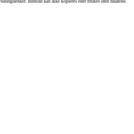
sningslenker. Innhold kan ikke kopieres eller brukes uten tillatelse.