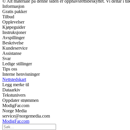
© Alt materiale på denne siden er opphavsrettsbeskyttet. Vi deltar i t
Informasjon
Gratis pakker
Tilbud
Opplevelser
Kjøpeguider
Instruksjoner
Avspillinger
Beskrivelse
Kundeservice
Assistanse
Svar
Ledige stillinger
Tips oss
Interne henvisninger
Nettstedskart
Legg merke til
Dataarkiv
Tekstunivers
Oppdater strømmen
ModigFar.com
Norge Media
service@norgemedia.com
ModigFar.com