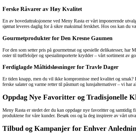
Ferske Råvarer av Høy Kvalitet
En av hovedattraksjonene ved Meny Rasta er vårt imponerende utvalg av
sjømat leveres daglig for å sikre maksimal ferskhet. Hos oss kan du være
Gourmetprodukter for Den Kresne Gaumen
For den som setter pris på gourmetmat og spesielle delikatesser, har
oster til trøffeloljer og spesialimporterte krydder – vårt sortiment av 
Ferdiglagde Måltidsløsninger for Travle Dager
Er tiden knapp, men du vil ikke kompromisse med kvalitet og smak? Da
ferske salater og varme retter til påsmurt og lunsjalternativer – vi har
Oppdag Nye Favoritter og Tradisjonelle K
Meny Rasta er stedet der du kan oppdage nye favoritter og samtidig finne
produktene for våre kunder. Besøk oss og la deg inspirere av vårt utvalg
Tilbud og Kampanjer for Enhver Anledni