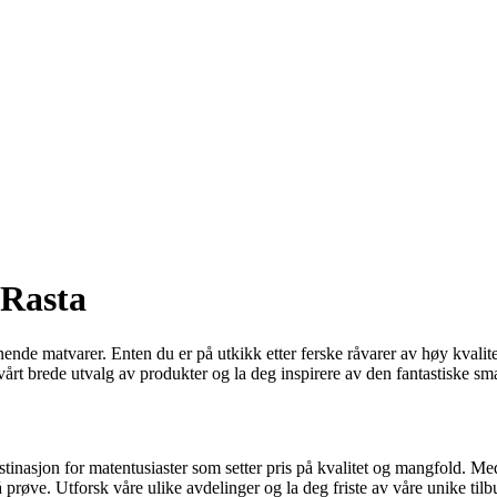
Rasta
e matvarer. Enten du er på utkikk etter ferske råvarer av høy kvalitet
sk vårt brede utvalg av produkter og la deg inspirere av den fantastiske 
tinasjon for matentusiaster som setter pris på kvalitet og mangfold. Med
å prøve. Utforsk våre ulike avdelinger og la deg friste av våre unike ti