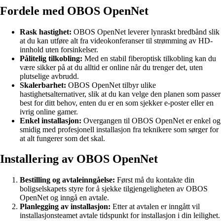
Fordele med OBOS OpenNet
Rask hastighet:
OBOS OpenNet leverer lynraskt bredbånd slik
at du kan utføre alt fra videokonferanser til strømming av HD-
innhold uten forsinkelser.
Pålitelig tilkobling:
Med en stabil fiberoptisk tilkobling kan du
være sikker på at du alltid er online når du trenger det, uten
plutselige avbrudd.
Skalerbarhet:
OBOS OpenNet tilbyr ulike
hastighetsalternativer, slik at du kan velge den planen som passer
best for ditt behov, enten du er en som sjekker e-poster eller en
ivrig online gamer.
Enkel installasjon:
Overgangen til OBOS OpenNet er enkel og
smidig med profesjonell installasjon fra teknikere som sørger for
at alt fungerer som det skal.
Installering av OBOS OpenNet
Bestilling og avtaleinngåelse:
Først må du kontakte din
boligselskapets styre for å sjekke tilgjengeligheten av OBOS
OpenNet og inngå en avtale.
Planlegging av installasjon:
Etter at avtalen er inngått vil
installasjonsteamet avtale tidspunkt for installasjon i din leilighet.