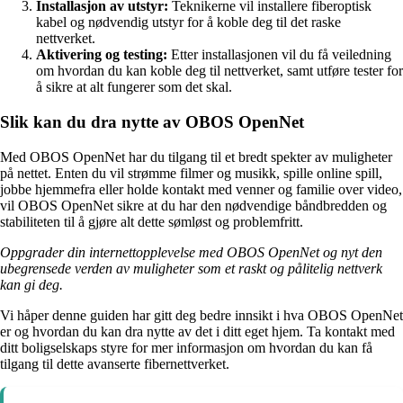
Installasjon av utstyr:
Teknikerne vil installere fiberoptisk
kabel og nødvendig utstyr for å koble deg til det raske
nettverket.
Aktivering og testing:
Etter installasjonen vil du få veiledning
om hvordan du kan koble deg til nettverket, samt utføre tester for
å sikre at alt fungerer som det skal.
Slik kan du dra nytte av OBOS OpenNet
Med OBOS OpenNet har du tilgang til et bredt spekter av muligheter
på nettet. Enten du vil strømme filmer og musikk, spille online spill,
jobbe hjemmefra eller holde kontakt med venner og familie over video,
vil OBOS OpenNet sikre at du har den nødvendige båndbredden og
stabiliteten til å gjøre alt dette sømløst og problemfritt.
Oppgrader din internettopplevelse med OBOS OpenNet og nyt den
ubegrensede verden av muligheter som et raskt og pålitelig nettverk
kan gi deg.
Vi håper denne guiden har gitt deg bedre innsikt i hva OBOS OpenNet
er og hvordan du kan dra nytte av det i ditt eget hjem. Ta kontakt med
ditt boligselskaps styre for mer informasjon om hvordan du kan få
tilgang til dette avanserte fibernettverket.