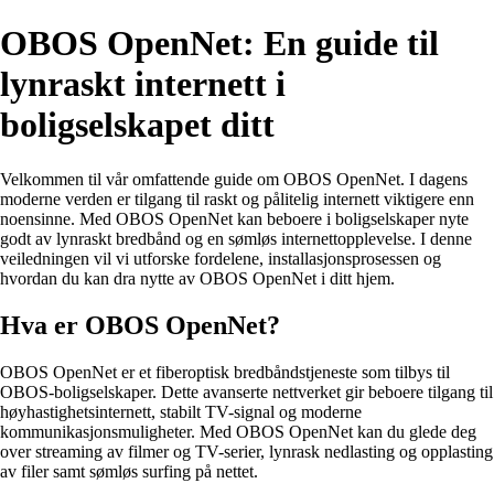
OBOS OpenNet: En guide til
lynraskt internett i
boligselskapet ditt
Velkommen til vår omfattende guide om OBOS OpenNet. I dagens
moderne verden er tilgang til raskt og pålitelig internett viktigere enn
noensinne. Med OBOS OpenNet kan beboere i boligselskaper nyte
godt av lynraskt bredbånd og en sømløs internettopplevelse. I denne
veiledningen vil vi utforske fordelene, installasjonsprosessen og
hvordan du kan dra nytte av OBOS OpenNet i ditt hjem.
Hva er OBOS OpenNet?
OBOS OpenNet er et fiberoptisk bredbåndstjeneste som tilbys til
OBOS-boligselskaper. Dette avanserte nettverket gir beboere tilgang til
høyhastighetsinternett, stabilt TV-signal og moderne
kommunikasjonsmuligheter. Med OBOS OpenNet kan du glede deg
over streaming av filmer og TV-serier, lynrask nedlasting og opplasting
av filer samt sømløs surfing på nettet.