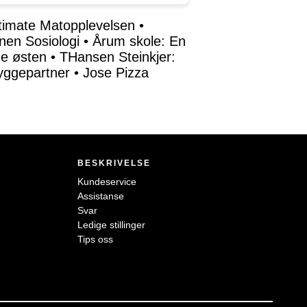
timate Matopplevelsen
•
nen Sosiologi
•
Årum skole: En
ne østen
•
THansen Steinkjer:
yggepartner
•
Jose Pizza
BESKRIVELSE
Kundeservice
Assistanse
Svar
Ledige stillinger
Tips oss