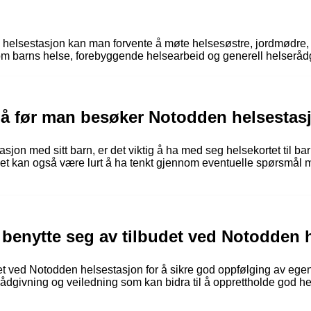
helsestasjon kan man forvente å møte helsesøstre, jordmødre,
m barns helse, forebyggende helsearbeid og generell helseråd
 på før man besøker Notodden helsestas
on med sitt barn, er det viktig å ha med seg helsekortet til ba
et kan også være lurt å ha tenkt gjennom eventuelle spørsmål
 å benytte seg av tilbudet ved Notodden
udet ved Notodden helsestasjon for å sikre god oppfølging av ege
 rådgivning og veiledning som kan bidra til å opprettholde god h