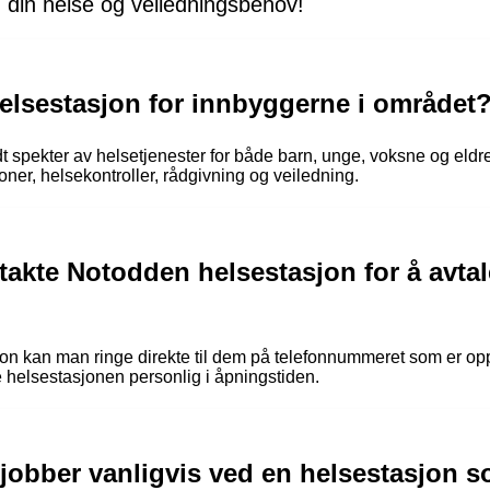
d din helse og veiledningsbehov!
elsestasjon for innbyggerne i området
t spekter av helsetjenester for både barn, unge, voksne og eldre
er, helsekontroller, rådgivning og veiledning.
kte Notodden helsestasjon for å avtale
on kan man ringe direkte til dem på telefonnummeret som er opp
 helsestasjonen personlig i åpningstiden.
 jobber vanligvis ved en helsestasjon