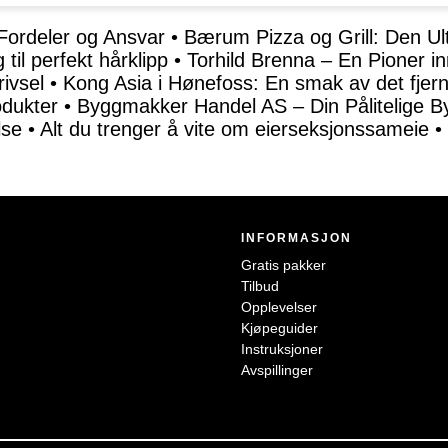
Fordeler og Ansvar
•
Bærum Pizza og Grill: Den Ul
 til perfekt hårklipp
•
Torhild Brenna – En Pioner in
ivsel
•
Kong Asia i Hønefoss: En smak av det fjer
odukter
•
Byggmakker Handel AS – Din Pålitelige B
lse
•
Alt du trenger å vite om eierseksjonssameie
•
INFORMASJON
Gratis pakker
Tilbud
Opplevelser
Kjøpeguider
Instruksjoner
Avspillinger