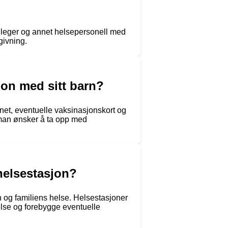
 leger og annet helsepersonell med
givning.
jon med sitt barn?
rnet, eventuelle vaksinasjonskort og
 man ønsker å ta opp med
 helsestasjon?
n og familiens helse. Helsestasjoner
else og forebygge eventuelle