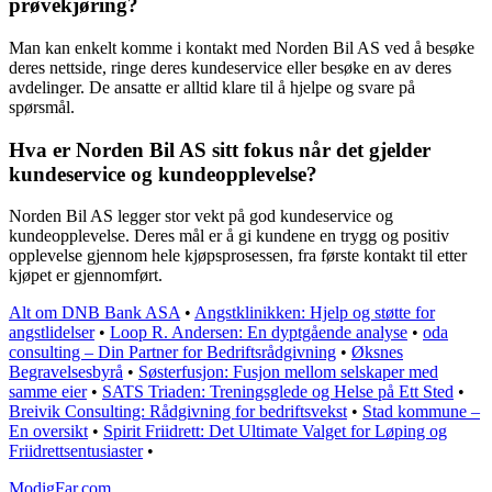
prøvekjøring?
Man kan enkelt komme i kontakt med Norden Bil AS ved å besøke
deres nettside, ringe deres kundeservice eller besøke en av deres
avdelinger. De ansatte er alltid klare til å hjelpe og svare på
spørsmål.
Hva er Norden Bil AS sitt fokus når det gjelder
kundeservice og kundeopplevelse?
Norden Bil AS legger stor vekt på god kundeservice og
kundeopplevelse. Deres mål er å gi kundene en trygg og positiv
opplevelse gjennom hele kjøpsprosessen, fra første kontakt til etter
kjøpet er gjennomført.
Alt om DNB Bank ASA
•
Angstklinikken: Hjelp og støtte for
angstlidelser
•
Loop R. Andersen: En dyptgående analyse
•
oda
consulting – Din Partner for Bedriftsrådgivning
•
Øksnes
Begravelsesbyrå
•
Søsterfusjon: Fusjon mellom selskaper med
samme eier
•
SATS Triaden: Treningsglede og Helse på Ett Sted
•
Breivik Consulting: Rådgivning for bedriftsvekst
•
Stad kommune –
En oversikt
•
Spirit Friidrett: Det Ultimate Valget for Løping og
Friidrettsentusiaster
•
ModigFar.com