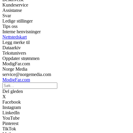
Kundeservice
Assistanse
Svar
Ledige stillinger
Tips oss
Interne henvisninger
Nettstedskart
Legg merke til
Dataarkiv
Tekstunivers
Oppdater strømmen
ModigFar.com
Norge Media
service@norgemedia.com
ModigFar.com
Del gleden
X
Facebook
Instagram
LinkedIn
YouTube
Pinterest
TikTok