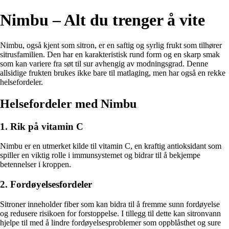
Nimbu – Alt du trenger å vite
Nimbu, også kjent som sitron, er en saftig og syrlig frukt som tilhører
sitrusfamilien. Den har en karakteristisk rund form og en skarp smak
som kan variere fra søt til sur avhengig av modningsgrad. Denne
allsidige frukten brukes ikke bare til matlaging, men har også en rekke
helsefordeler.
Helsefordeler med Nimbu
1. Rik på vitamin C
Nimbu er en utmerket kilde til vitamin C, en kraftig antioksidant som
spiller en viktig rolle i immunsystemet og bidrar til å bekjempe
betennelser i kroppen.
2. Fordøyelsesfordeler
Sitroner inneholder fiber som kan bidra til å fremme sunn fordøyelse
og redusere risikoen for forstoppelse. I tillegg til dette kan sitronvann
hjelpe til med å lindre fordøyelsesproblemer som oppblåsthet og sure