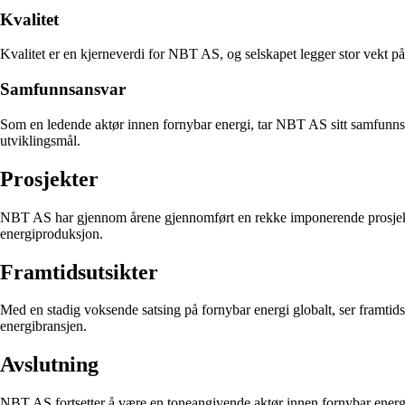
Kvalitet
Kvalitet er en kjerneverdi for NBT AS, og selskapet legger stor vekt på å
Samfunnsansvar
Som en ledende aktør innen fornybar energi, tar NBT AS sitt samfunnsan
utviklingsmål.
Prosjekter
NBT AS har gjennom årene gjennomført en rekke imponerende prosjekter 
energiproduksjon.
Framtidsutsikter
Med en stadig voksende satsing på fornybar energi globalt, ser framtidsu
energibransjen.
Avslutning
NBT AS fortsetter å være en toneangivende aktør innen fornybar energi