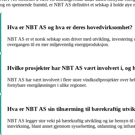
og en spennende framtid, er NBT AS definitivt et selskap å holde øye 
Hva er NBT AS og hva er deres hovedvirksomhet?
NBT AS er et norsk selskap som driver med utvikling, investering og 
overgangen til en mer miljøvennlig energiproduksjon.
Hvilke prosjekter har NBT AS vært involvert i, og 
NBT AS har vært involvert i flere store vindkraftprosjekter over he
fornybare energiløsninger i ulike regioner.
Hva er NBT AS sin tilnærming til bærekraftig utvi
NBT AS legger stor vekt på bærekraftig utvikling og tar hensyn til 
innvirkning, blant annet gjennom sysselsetting, utdanning og infrast