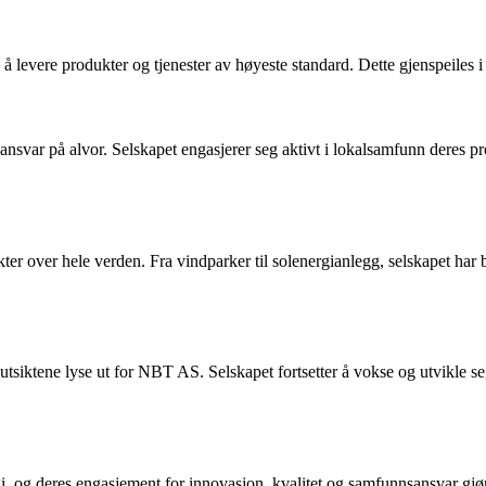
 levere produkter og tjenester av høyeste standard. Dette gjenspeiles i a
svar på alvor. Selskapet engasjerer seg aktivt i lokalsamfunn deres pro
over hele verden. Fra vindparker til solenergianlegg, selskapet har b
tsiktene lyse ut for NBT AS. Selskapet fortsetter å vokse og utvikle seg,
, og deres engasjement for innovasjon, kvalitet og samfunnsansvar gjør