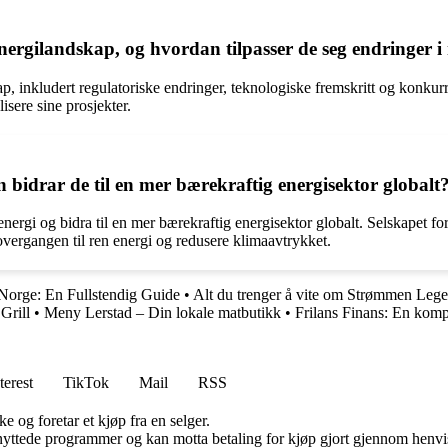
nergilandskap, og hvordan tilpasser de seg endringer 
p, inkludert regulatoriske endringer, teknologiske fremskritt og konkurr
isere sine prosjekter.
 bidrar de til en mer bærekraftig energisektor globalt
gi og bidra til en mer bærekraftig energisektor globalt. Selskapet fort
overgangen til ren energi og redusere klimaavtrykket.
 Norge: En Fullstendig Guide
•
Alt du trenger å vite om Strømmen Lege
Grill
•
Meny Lerstad – Din lokale matbutikk
•
Frilans Finans: En kompl
terest
TikTok
Mail
RSS
e og foretar et kjøp fra en selger.
knyttede programmer og kan motta betaling for kjøp gjort gjennom henvisn