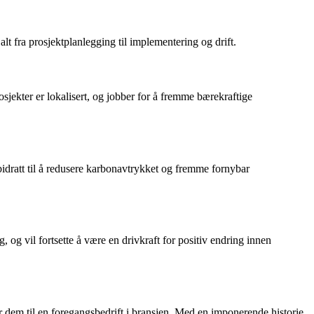
lt fra prosjektplanlegging til implementering og drift.
sjekter er lokalisert, og jobber for å fremme bærekraftige
idratt til å redusere karbonavtrykket og fremme fornybar
 og vil fortsette å være en drivkraft for positiv endring innen
 dem til en foregangsbedrift i bransjen. Med en imponerende historie