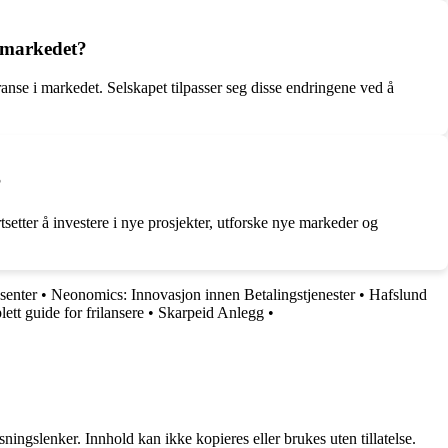
i markedet?
anse i markedet. Selskapet tilpasser seg disse endringene ved å
?
setter å investere i nye prosjekter, utforske nye markeder og
senter
•
Neonomics: Innovasjon innen Betalingstjenester
•
Hafslund
ett guide for frilansere
•
Skarpeid Anlegg
•
ingslenker. Innhold kan ikke kopieres eller brukes uten tillatelse.