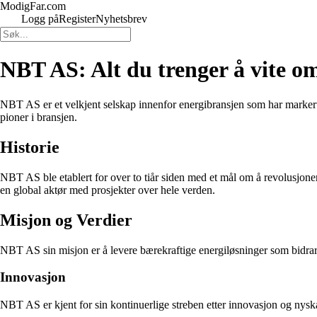
ModigFar.com
Logg på
Register
Nyhetsbrev
NBT AS: Alt du trenger å vite om
NBT AS er et velkjent selskap innenfor energibransjen som har markert 
pioner i bransjen.
Historie
NBT AS ble etablert for over to tiår siden med et mål om å revolusjoner
en global aktør med prosjekter over hele verden.
Misjon og Verdier
NBT AS sin misjon er å levere bærekraftige energiløsninger som bidrar ti
Innovasjon
NBT AS er kjent for sin kontinuerlige streben etter innovasjon og nyskap