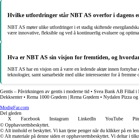
Hvilke utfordringer står NBT AS overfor i dagens e
NBT AS møter ulike utfordringer i et stadig skiftende energilandska
være innovative, fleksible og ved å kontinuerlig evaluere og optimal
Hva er NBT AS sin visjon for fremtiden, og hvordan
NBT AS har en visjon om å være en ledende aktør innen fornybar ener
teknologier, samt samarbeide med ulike interessenter for å fremme 
Gentis – Påvirkningen av gentis i moderne tid
•
Svea Bank AB Filial i
Dekksenter
•
Rema 1000 Grødem | Rema Grødem
•
Nydalen Pizza og 
ModigFar.com
Del gleden
X
Facebook
Instagram
LinkedIn
YouTube
Pin
© Opphavsrettsbeskyttet.
© Alt innhold er beskyttet. Vi kan tjene penger når du klikker på en lenk
© Alt materiale på denne siden er opphavsrettsbeskyttet. Vi deltar i til