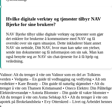
Hvilke digitale verktøy og tjenester tilbyr NAV
Bjerke for sine brukere?
NAV Bjerke tilbyr ulike digitale verktøy og tjenester som gjør
det enklere for brukerne å kommunisere med NAV og få
oversikt over sin egen situasjon. Dette inkluderer blant annet
NAV sin nettside, Ditt NAV, hvor man kan søke om ytelser,
sende inn dokumenter og få informasjon om sin sak. Man kan
også benytte seg av NAV sin chat-tjeneste for å få hjelp og
veiledning.
Valinor: Alt du trenger å vite om Valinor som en del av Tolkiens
verden
•
Vedgutta – En guide til vedhugging og vedfyring
•
Alt om
vedtekter
•
Kare Beauty – Din guide til naturlig skjønnhet
•
Alt du
trenger å vite om Thansen Kristiansand
•
Oneco Elektro: Din Pålitelige
Elektroleverandør
•
Astoria Blomster – Din guide til vakre blomster
•
Alt du trenger å vite om Asma Selskap AS
•
Alt du trenger å vite om
apotek på Brokelandsheia
•
Evy Otterskred – Livet og Arbeidet hennes
•