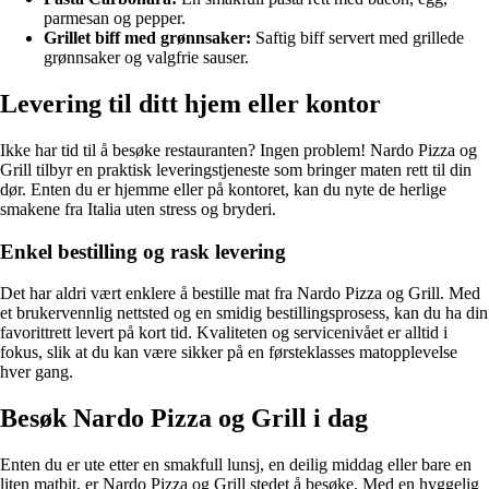
parmesan og pepper.
Grillet biff med grønnsaker:
Saftig biff servert med grillede
grønnsaker og valgfrie sauser.
Levering til ditt hjem eller kontor
Ikke har tid til å besøke restauranten? Ingen problem! Nardo Pizza og
Grill tilbyr en praktisk leveringstjeneste som bringer maten rett til din
dør. Enten du er hjemme eller på kontoret, kan du nyte de herlige
smakene fra Italia uten stress og bryderi.
Enkel bestilling og rask levering
Det har aldri vært enklere å bestille mat fra Nardo Pizza og Grill. Med
et brukervennlig nettsted og en smidig bestillingsprosess, kan du ha din
favorittrett levert på kort tid. Kvaliteten og servicenivået er alltid i
fokus, slik at du kan være sikker på en førsteklasses matopplevelse
hver gang.
Besøk Nardo Pizza og Grill i dag
Enten du er ute etter en smakfull lunsj, en deilig middag eller bare en
liten matbit, er Nardo Pizza og Grill stedet å besøke. Med en hyggelig