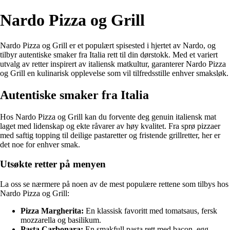
Nardo Pizza og Grill
Nardo Pizza og Grill er et populært spisested i hjertet av Nardo, og
tilbyr autentiske smaker fra Italia rett til din dørstokk. Med et variert
utvalg av retter inspirert av italiensk matkultur, garanterer Nardo Pizza
og Grill en kulinarisk opplevelse som vil tilfredsstille enhver smaksløk.
Autentiske smaker fra Italia
Hos Nardo Pizza og Grill kan du forvente deg genuin italiensk mat
laget med lidenskap og ekte råvarer av høy kvalitet. Fra sprø pizzaer
med saftig topping til deilige pastaretter og fristende grillretter, her er
det noe for enhver smak.
Utsøkte retter på menyen
La oss se nærmere på noen av de mest populære rettene som tilbys hos
Nardo Pizza og Grill:
Pizza Margherita:
En klassisk favoritt med tomatsaus, fersk
mozzarella og basilikum.
Pasta Carbonara:
En smakfull pasta rett med bacon, egg,