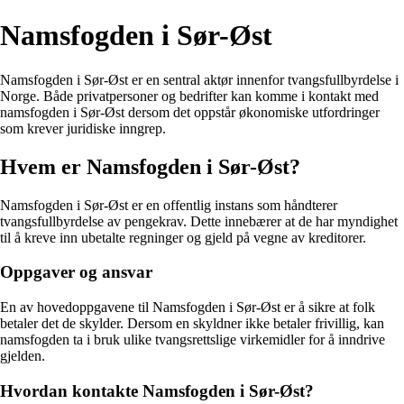
Namsfogden i Sør-Øst
Namsfogden i Sør-Øst er en sentral aktør innenfor tvangsfullbyrdelse i
Norge. Både privatpersoner og bedrifter kan komme i kontakt med
namsfogden i Sør-Øst dersom det oppstår økonomiske utfordringer
som krever juridiske inngrep.
Hvem er Namsfogden i Sør-Øst?
Namsfogden i Sør-Øst er en offentlig instans som håndterer
tvangsfullbyrdelse av pengekrav. Dette innebærer at de har myndighet
til å kreve inn ubetalte regninger og gjeld på vegne av kreditorer.
Oppgaver og ansvar
En av hovedoppgavene til Namsfogden i Sør-Øst er å sikre at folk
betaler det de skylder. Dersom en skyldner ikke betaler frivillig, kan
namsfogden ta i bruk ulike tvangsrettslige virkemidler for å inndrive
gjelden.
Hvordan kontakte Namsfogden i Sør-Øst?