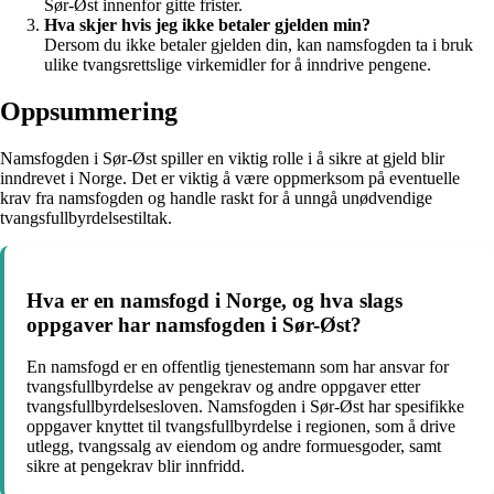
Sør-Øst innenfor gitte frister.
Hva skjer hvis jeg ikke betaler gjelden min?
Dersom du ikke betaler gjelden din, kan namsfogden ta i bruk
ulike tvangsrettslige virkemidler for å inndrive pengene.
Oppsummering
Namsfogden i Sør-Øst spiller en viktig rolle i å sikre at gjeld blir
inndrevet i Norge. Det er viktig å være oppmerksom på eventuelle
krav fra namsfogden og handle raskt for å unngå unødvendige
tvangsfullbyrdelsestiltak.
Hva er en namsfogd i Norge, og hva slags
oppgaver har namsfogden i Sør-Øst?
En namsfogd er en offentlig tjenestemann som har ansvar for
tvangsfullbyrdelse av pengekrav og andre oppgaver etter
tvangsfullbyrdelsesloven. Namsfogden i Sør-Øst har spesifikke
oppgaver knyttet til tvangsfullbyrdelse i regionen, som å drive
utlegg, tvangssalg av eiendom og andre formuesgoder, samt
sikre at pengekrav blir innfridd.