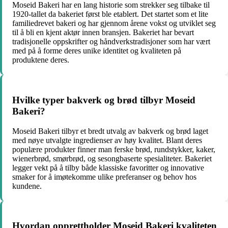
Moseid Bakeri har en lang historie som strekker seg tilbake til
1920-tallet da bakeriet først ble etablert. Det startet som et lite
familiedrevet bakeri og har gjennom årene vokst og utviklet seg
til å bli en kjent aktør innen bransjen. Bakeriet har bevart
tradisjonelle oppskrifter og håndverkstradisjoner som har vært
med på å forme deres unike identitet og kvaliteten på
produktene deres.
Hvilke typer bakverk og brød tilbyr Moseid
Bakeri?
Moseid Bakeri tilbyr et bredt utvalg av bakverk og brød laget
med nøye utvalgte ingredienser av høy kvalitet. Blant deres
populære produkter finner man ferske brød, rundstykker, kaker,
wienerbrød, smørbrød, og sesongbaserte spesialiteter. Bakeriet
legger vekt på å tilby både klassiske favoritter og innovative
smaker for å imøtekomme ulike preferanser og behov hos
kundene.
Hvordan opprettholder Moseid Bakeri kvaliteten