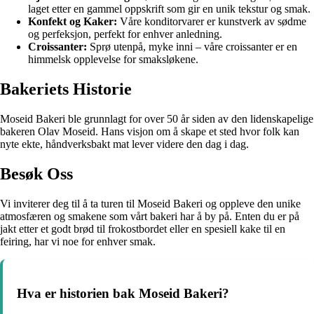
laget etter en gammel oppskrift som gir en unik tekstur og smak.
Konfekt og Kaker:
Våre konditorvarer er kunstverk av sødme
og perfeksjon, perfekt for enhver anledning.
Croissanter:
Sprø utenpå, myke inni – våre croissanter er en
himmelsk opplevelse for smaksløkene.
Bakeriets Historie
Moseid Bakeri ble grunnlagt for over 50 år siden av den lidenskapelige
bakeren Olav Moseid. Hans visjon om å skape et sted hvor folk kan
nyte ekte, håndverksbakt mat lever videre den dag i dag.
Besøk Oss
Vi inviterer deg til å ta turen til Moseid Bakeri og oppleve den unike
atmosfæren og smakene som vårt bakeri har å by på. Enten du er på
jakt etter et godt brød til frokostbordet eller en spesiell kake til en
feiring, har vi noe for enhver smak.
Hva er historien bak Moseid Bakeri?