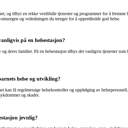
t, og tilbyr en rekke verdifulle tjenester og programmer for å fremme hels
e omsorgen og veiledningen du trenger for å opprettholde god helse.
 vanligvis på en helsestasjon?
nge og deres familier. På en helsestasjon tilbys det vanligvis tjenester 
barnets helse og utvikling?
arnet kan få regelmessige helsekontroller og oppfølging av helsepersonel
v sykdommer og skader.
stasjon jevnlig?