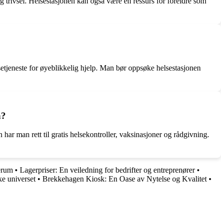
g trivsel. Helsestasjonen kan også være en ressurs for foreldre som
setjeneste for øyeblikkelig hjelp. Man bør oppsøke helsestasjonen
n?
r man rett til gratis helsekontroller, vaksinasjoner og rådgivning.
verum
•
Lagerpriser: En veiledning for bedrifter og entreprenører
•
ke universet
•
Brekkehagen Kiosk: En Oase av Nytelse og Kvalitet
•