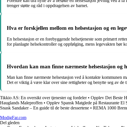
Foreldre kan dra nytte av å besøke en helsestasjon jevnlig ved å få
trenger støtte og råd i oppdragelsen av barnet.
Hva er forskjellen mellom en helsestasjon og en le
En helsestasjon er en forebyggende helsetjeneste som primært retter
for planlagte helsekontroller og oppfølging, mens legevakten bør k
Hvordan kan man finne nærmeste helsestasjon og hv
Man kan finne nærmeste helsestasjon ved å kontakte kommunen man bo
Det er viktig å være klar over sine rettigheter og benytte seg av de t
Tikkio AS: En oversikt over tjenester og fordeler
•
Opplev Det Beste H
Hauglands Maleproffen
•
Opplev Spansk Matglede på Restaurante El 
Snask Sandaker – En guide til de beste dessertene
•
REMA 1000 Bren
ModigFar.com
Del gleden