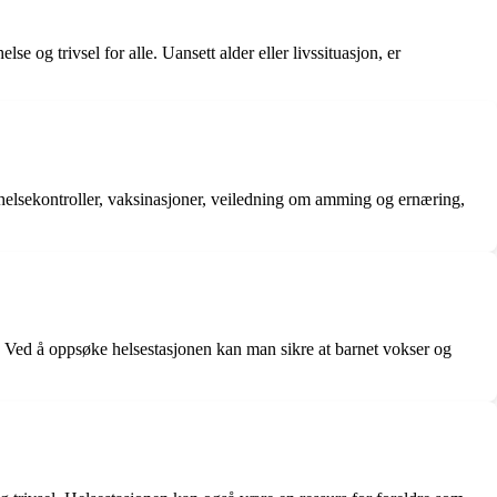
e og trivsel for alle. Uansett alder eller livssituasjon, er
som helsekontroller, vaksinasjoner, veiledning om amming og ernæring,
l. Ved å oppsøke helsestasjonen kan man sikre at barnet vokser og