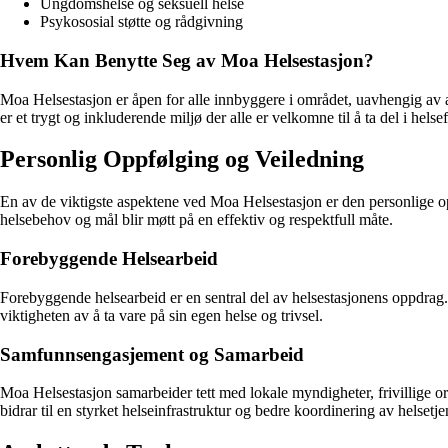
Ungdomshelse og seksuell helse
Psykososial støtte og rådgivning
Hvem Kan Benytte Seg av Moa Helsestasjon?
Moa Helsestasjon er åpen for alle innbyggere i området, uavhengig av al
er et trygt og inkluderende miljø der alle er velkomne til å ta del i hels
Personlig Oppfølging og Veiledning
En av de viktigste aspektene ved Moa Helsestasjon er den personlige opp
helsebehov og mål blir møtt på en effektiv og respektfull måte.
Forebyggende Helsearbeid
Forebyggende helsearbeid er en sentral del av helsestasjonens oppdra
viktigheten av å ta vare på sin egen helse og trivsel.
Samfunnsengasjement og Samarbeid
Moa Helsestasjon samarbeider tett med lokale myndigheter, frivillige or
bidrar til en styrket helseinfrastruktur og bedre koordinering av helsetj