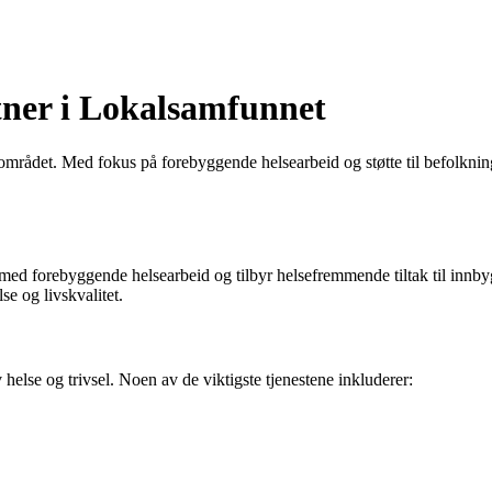
tner i Lokalsamfunnet
området. Med fokus på forebyggende helsearbeid og støtte til befolkning
med forebyggende helsearbeid og tilbyr helsefremmende tiltak til innbyg
e og livskvalitet.
helse og trivsel. Noen av de viktigste tjenestene inkluderer: