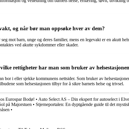
 informasjon og veiledning om barnets helse, ernæring, søvn, utvikling o
gevakt, og når bør man oppsøke hver av dem?
 seg mot barn, unge og deres familier, mens en legevakt er en akutt hel
ontaktes ved akutte sykdommer eller skader.
ilke rettigheter har man som bruker av helsestasjone
r i eller sjekke kommunens nettsider. Som bruker av helsestasjonen ha
ilbudene som helsestasjonen tilbyr for å sikre barnets helse og trivsel.
os Eurospar Bodø!
•
Auto Select AS – Din ekspert for autoselect i El
Sol på Majorstuen
•
Stjerneportalen: En dyptgående guide til det mystis
nåsen
•