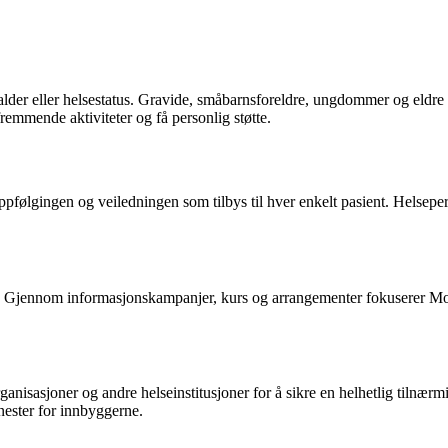
der eller helsestatus. Gravide, småbarnsforeldre, ungdommer og eldre ka
efremmende aktiviteter og få personlig støtte.
følgingen og veiledningen som tilbys til hver enkelt pasient. Helseperso
g. Gjennom informasjonskampanjer, kurs og arrangementer fokuserer Mo
ganisasjoner og andre helseinstitusjoner for å sikre en helhetlig tilnær
enester for innbyggerne.