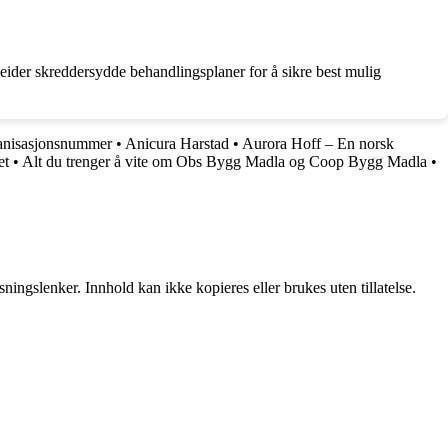
beider skreddersydde behandlingsplaner for å sikre best mulig
anisasjonsnummer
•
Anicura Harstad
•
Aurora Hoff – En norsk
et
•
Alt du trenger å vite om Obs Bygg Madla og Coop Bygg Madla
•
ingslenker. Innhold kan ikke kopieres eller brukes uten tillatelse.