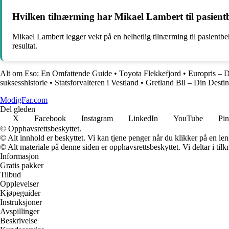
Hvilken tilnærming har Mikael Lambert til pasien
Mikael Lambert legger vekt på en helhetlig tilnærming til pasientbe
resultat.
Alt om Eso: En Omfattende Guide
•
Toyota Flekkefjord
•
Europris – D
suksesshistorie
•
Statsforvalteren i Vestland
•
Gretland Bil – Din Destin
ModigFar.com
Del gleden
X
Facebook
Instagram
LinkedIn
YouTube
Pin
© Opphavsrettsbeskyttet.
© Alt innhold er beskyttet. Vi kan tjene penger når du klikker på en lenk
© Alt materiale på denne siden er opphavsrettsbeskyttet. Vi deltar i til
Informasjon
Gratis pakker
Tilbud
Opplevelser
Kjøpeguider
Instruksjoner
Avspillinger
Beskrivelse