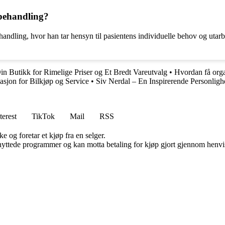
tbehandling?
handling, hvor han tar hensyn til pasientens individuelle behov og utar
in Butikk for Rimelige Priser og Et Bredt Vareutvalg
•
Hvordan få org
asjon for Bilkjøp og Service
•
Siv Nerdal – En Inspirerende Personligh
terest
TikTok
Mail
RSS
e og foretar et kjøp fra en selger.
knyttede programmer og kan motta betaling for kjøp gjort gjennom henvisn