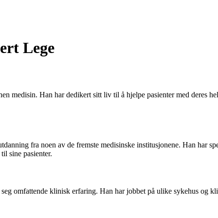
ert Lege
n medisin. Han har dedikert sitt liv til å hjelpe pasienter med deres he
ning fra noen av de fremste medisinske institusjonene. Han har spesi
il sine pasienter.
seg omfattende klinisk erfaring. Han har jobbet på ulike sykehus og kli