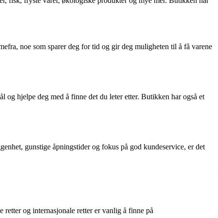
er, fisk, fryste varer, økologiske produkter og mye mer. Butikken har
efra, noe som sparer deg for tid og gir deg muligheten til å få varene
 og hjelpe deg med å finne det du leter etter. Butikken har også et
ggenhet, gunstige åpningstider og fokus på god kundeservice, er det
retter og internasjonale retter er vanlig å finne på