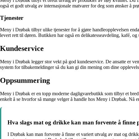
Meny i Drøbak tilbyr et bredt utvalg av produkter av høy kvalitet. Du f
også et godt utvalg av internasjonale matvarer for deg som ønsker å prø
Tjenester
Meny i Drøbak tilbyr ulike tjenester for å gjøre handleopplevelsen enda
levert rett til døren. Butikken har også en delikatesseavdeling, kafé, o
Kundeservice
Meny i Drøbak legger stor vekt på god kundeservice. De ansatte er vennl
system for tilbakemeldinger så du kan gi din mening om dine opplevel
Oppsummering
Meny i Drøbak er en topp moderne dagligvarebutikk som tilbyr et bredt 
enkelt å se hvorfor så mange velger å handle hos Meny i Drøbak. Nå er d
Hva slags mat og drikke kan man forvente å finne
I Drøbak kan man forvente å finne et variert utvalg av mat og drikke