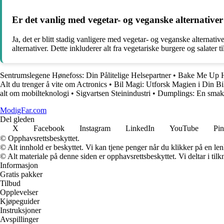
Er det vanlig med vegetar- og veganske alternativ
Ja, det er blitt stadig vanligere med vegetar- og veganske alternati
alternativer. Dette inkluderer alt fra vegetariske burgere og salater t
Sentrumslegene Hønefoss: Din Pålitelige Helsepartner
•
Bake Me Up Hel
Alt du trenger å vite om Actronics
•
Bil Magi: Utforsk Magien i Din Bi
alt om mobilteknologi
•
Sigvartsen Steinindustri
•
Dumplings: En smakf
ModigFar.com
Del gleden
X
Facebook
Instagram
LinkedIn
YouTube
Pin
© Opphavsrettsbeskyttet.
© Alt innhold er beskyttet. Vi kan tjene penger når du klikker på en lenk
© Alt materiale på denne siden er opphavsrettsbeskyttet. Vi deltar i til
Informasjon
Gratis pakker
Tilbud
Opplevelser
Kjøpeguider
Instruksjoner
Avspillinger