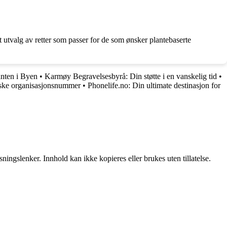
t utvalg av retter som passer for de som ønsker plantebaserte
anten i Byen
•
Karmøy Begravelsesbyrå: Din støtte i en vanskelig tid
•
dske organisasjonsnummer
•
Phonelife.no: Din ultimate destinasjon for
ingslenker. Innhold kan ikke kopieres eller brukes uten tillatelse.