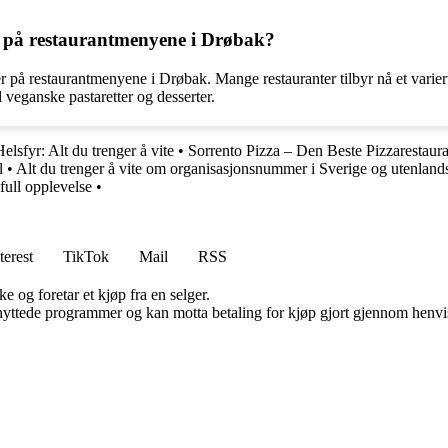
er på restaurantmenyene i Drøbak?
ver på restaurantmenyene i Drøbak. Mange restauranter tilbyr nå et varier
il veganske pastaretter og desserter.
sfyr: Alt du trenger å vite
•
Sorrento Pizza – Den Beste Pizzarestaur
l
•
Alt du trenger å vite om organisasjonsnummer i Sverige og utenlan
ull opplevelse
•
terest
TikTok
Mail
RSS
e og foretar et kjøp fra en selger.
knyttede programmer og kan motta betaling for kjøp gjort gjennom henvisn