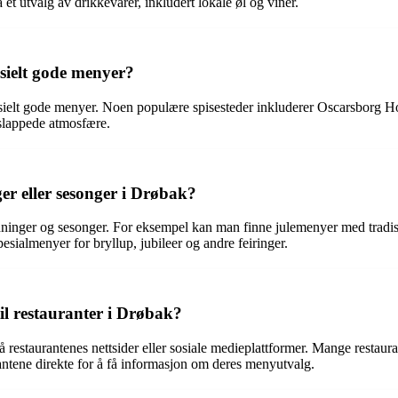
et utvalg av drikkevarer, inkludert lokale øl og viner.
esielt gode menyer?
spesielt gode menyer. Noen populære spisesteder inkluderer Oscarsborg 
vslappede atmosfære.
er eller sesonger i Drøbak?
edninger og sesonger. For eksempel kan man finne julemenyer med tradis
esialmenyer for bryllup, jubileer og andre feiringer.
l restauranter i Drøbak?
restaurantenes nettsider eller sosiale medieplattformer. Mange restauran
rantene direkte for å få informasjon om deres menyutvalg.