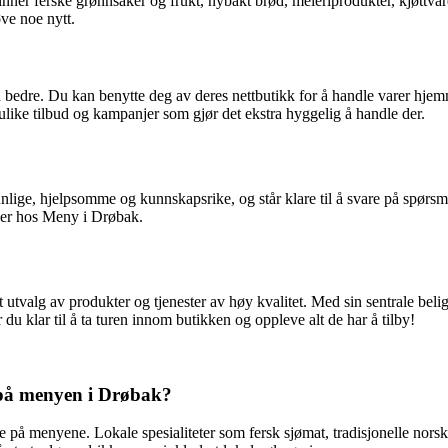
inner ferske grønnsaker og frukt, nybakt brød, meieriprodukter, kjøttvar
ve noe nytt.
 bedre. Du kan benytte deg av deres nettbutikk for å handle varer hjemm
g ulike tilbud og kampanjer som gjør det ekstra hyggelig å handle der.
ige, hjelpsomme og kunnskapsrike, og står klare til å svare på spørsmål
ser hos Meny i Drøbak.
utvalg av produkter og tjenester av høy kvalitet. Med sin sentrale beli
u klar til å ta turen innom butikken og oppleve alt de har å tilby!
 på menyen i Drøbak?
 på menyene. Lokale spesialiteter som fersk sjømat, tradisjonelle norske 