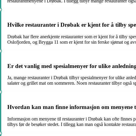
restaurantmenyene i Drøbak. I tillegg tilbyr mange restauranter også 
Hvilke restauranter i Drøbak er kjent for å tilby sp
Drøbak har flere anerkjente restauranter som er kjent for å tilby 
Oslofjorden, og Brygga 11 som er kjent for sin ferske sjømat og a
Er det vanlig med spesialmenyer for ulike anledning
Ja, mange restauranter i Drøbak tilbyr spesialmenyer for ulike anl
salater og grillet mat om sommeren. Noen restauranter tilbyr også sp
Hvordan kan man finne informasjon om menyene ti
Informasjon om menyene til restauranter i Drøbak kan ofte finnes på 
tilbys før de besøker stedet. I tillegg kan man også kontakte restau