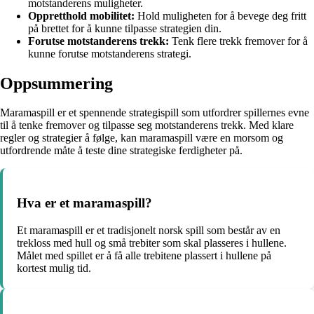
motstanderens muligheter.
Oppretthold mobilitet:
Hold muligheten for å bevege deg fritt
på brettet for å kunne tilpasse strategien din.
Forutse motstanderens trekk:
Tenk flere trekk fremover for å
kunne forutse motstanderens strategi.
Oppsummering
Maramaspill er et spennende strategispill som utfordrer spillernes evne
til å tenke fremover og tilpasse seg motstanderens trekk. Med klare
regler og strategier å følge, kan maramaspill være en morsom og
utfordrende måte å teste dine strategiske ferdigheter på.
Hva er et maramaspill?
Et maramaspill er et tradisjonelt norsk spill som består av en
trekloss med hull og små trebiter som skal plasseres i hullene.
Målet med spillet er å få alle trebitene plassert i hullene på
kortest mulig tid.