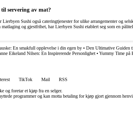
 til servering av mat?
 tilbyr Lierbyen Sushi også cateringtjenester for ulike arrangementer og 
matlaging og gjestfrihet, har Lierbyen Sushi etablert seg som en pålite
Fauske: En smakfull opplevelse i din egen by
•
Den Ultimative Guiden t
anne Eikeland Nilsen: En Inspirerende Personlighet
•
Yummy Time på B
terest
TikTok
Mail
RSS
e og foretar et kjøp fra en selger.
knyttede programmer og kan motta betaling for kjøp gjort gjennom henvisn