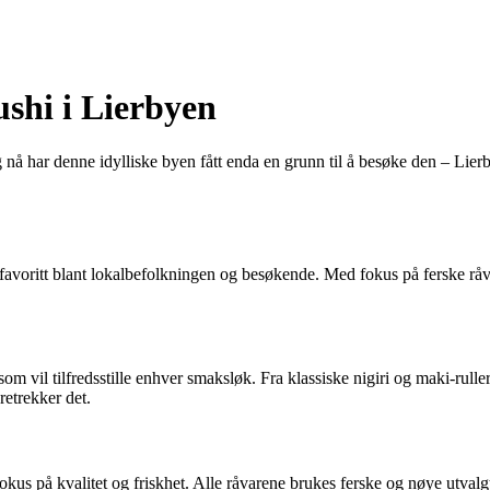
ushi i Lierbyen
å har denne idylliske byen fått enda en grunn til å besøke den – Lierby
n favoritt blant lokalbefolkningen og besøkende. Med fokus på ferske råv
om vil tilfredsstille enhver smaksløk. Fra klassiske nigiri og maki-rulle
retrekker det.
fokus på kvalitet og friskhet. Alle råvarene brukes ferske og nøye utvalg