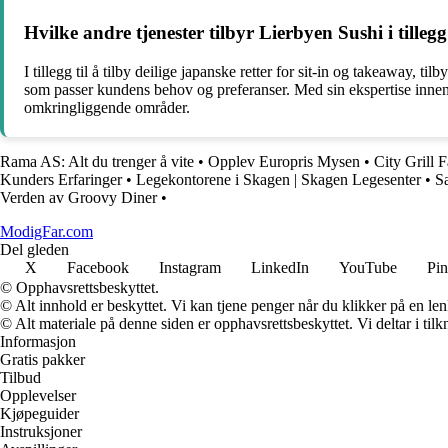
Hvilke andre tjenester tilbyr Lierbyen Sushi i tillegg
I tillegg til å tilby deilige japanske retter for sit-in og takeaway,
som passer kundens behov og preferanser. Med sin ekspertise innen 
omkringliggende områder.
Rama AS: Alt du trenger å vite
•
Opplev Europris Mysen
•
City Grill 
Kunders Erfaringer
•
Legekontorene i Skagen | Skagen Legesenter
•
S
Verden av Groovy Diner
•
ModigFar.com
Del gleden
X
Facebook
Instagram
LinkedIn
YouTube
Pin
© Opphavsrettsbeskyttet.
© Alt innhold er beskyttet. Vi kan tjene penger når du klikker på en lenk
© Alt materiale på denne siden er opphavsrettsbeskyttet. Vi deltar i til
Informasjon
Gratis pakker
Tilbud
Opplevelser
Kjøpeguider
Instruksjoner