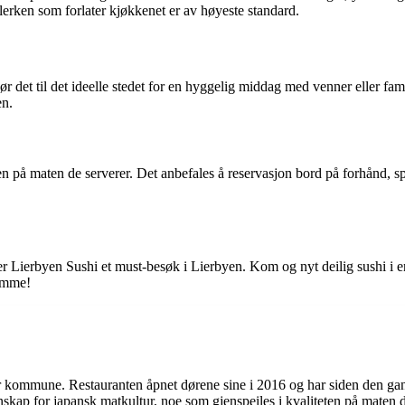
lerken som forlater kjøkkenet er av høyeste standard.
 det til det ideelle stedet for en hyggelig middag med venner eller fam
en.
n på maten de serverer. Det anbefales å reservasjon bord på forhånd, spes
 er Lierbyen Sushi et must-besøk i Lierbyen. Kom og nyt deilig sushi i 
lemme!
 kommune. Restauranten åpnet dørene sine i 2016 og har siden den gang bl
skap for japansk matkultur, noe som gjenspeiles i kvaliteten på maten d