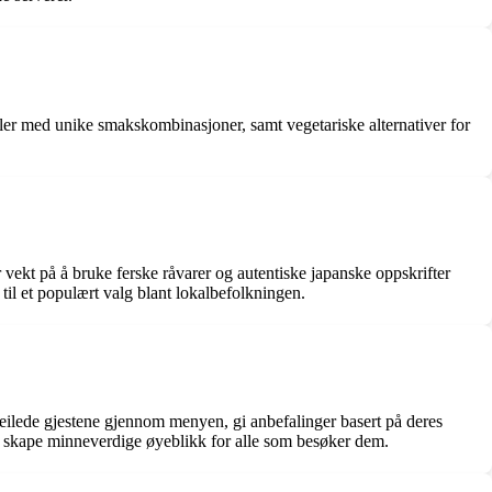
uller med unike smakskombinasjoner, samt vegetariske alternativer for
or vekt på å bruke ferske råvarer og autentiske japanske oppskrifter
 til et populært valg blant lokalbefolkningen.
veilede gjestene gjennom menyen, gi anbefalinger basert på deres
er å skape minneverdige øyeblikk for alle som besøker dem.