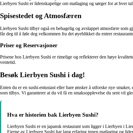
Lierbyen Sushi er lidenskapelige om matlaging og sørger for at hver tal
Spisestedet og Atmosfæren
Lierbyen Sushi tilbyr også en behagelig og avslappet atmosfære som gjør
får deg til å føle deg velkommen fra det øyeblikket du entrer restaurant
Priser og Reservasjoner
Prisene hos Lierbyen Sushi er rimelige og reflekterer den høye kvalitete
ventetid.
Besøk Lierbyen Sushi i dag!
Enten du er en sushi-entusiast eller bare ønsker å utforske nye smaker,
som tilbys. Vi garanterer at du vil få en smaksopplevelse du sent vil g
Hva er historien bak Lierbyen Sushi?
Lierbyen Sushi er en japansk restaurant som ligger i Lierbyen i Lier
Eierne av Lierbyen Sushi har lang erfaring innen matlaging og liden