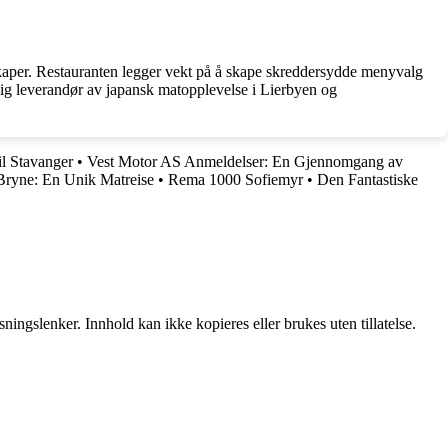
selskaper. Restauranten legger vekt på å skape skreddersydde menyvalg
lig leverandør av japansk matopplevelse i Lierbyen og
il Stavanger
•
Vest Motor AS Anmeldelser: En Gjennomgang av
ryne: En Unik Matreise
•
Rema 1000 Sofiemyr
•
Den Fantastiske
ingslenker. Innhold kan ikke kopieres eller brukes uten tillatelse.