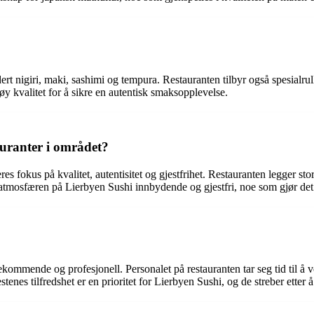
dert nigiri, maki, sashimi og tempura. Restauranten tilbyr også spesialr
øy kvalitet for å sikre en autentisk smaksopplevelse.
auranter i området?
es fokus på kvalitet, autentisitet og gjestfrihet. Restauranten legger st
 er atmosfæren på Lierbyen Sushi innbydende og gjestfri, noe som gjør det
kommende og profesjonell. Personalet på restauranten tar seg tid til å 
estenes tilfredshet er en prioritet for Lierbyen Sushi, og de streber ett