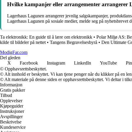
Hvilke kampanjer eller arrangementer arrangerer 
Lagerhaus Lagunen arrangerer jevnlig salgskampanjer, produktlanse
Lagerhaus Lagunen på sosiale medier, melde seg på nyhetsbrevet der
Ta elektronikk: En guide til å lære om elektronikk
•
Polar Miljø AS: Be
kilde til bildeler på nettet
•
Tangens Begravelsesbyrå
•
Den Ultimate Gui
ModigFar.com
Del gleden
X
Facebook
Instagram
LinkedIn
YouTube
Pin
© Opphavsrettsbeskyttet.
© Alt innhold er beskyttet. Vi kan tjene penger når du klikker på en lenk
© Alt materiale på denne siden er opphavsrettsbeskyttet. Vi deltar i til
Informasjon
Gratis pakker
Tilbud
Opplevelser
Kjøpeguider
Instruksjoner
Avspillinger
Beskrivelse
Kundeservice