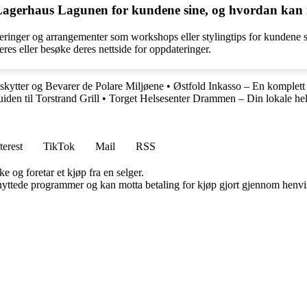
Lagerhaus Lagunen for kundene sine, og hvordan kan 
ringer og arrangementer som workshops eller stylingtips for kundene si
es eller besøke deres nettside for oppdateringer.
skytter og Bevarer de Polare Miljøene
•
Østfold Inkasso – En komplett
den til Torstrand Grill
•
Torget Helsesenter Drammen – Din lokale hel
terest
TikTok
Mail
RSS
e og foretar et kjøp fra en selger.
knyttede programmer og kan motta betaling for kjøp gjort gjennom henvisn