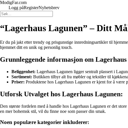
ModigFar.com
Logg på
Register
Nyhetsbrev
“Lagerhaus Lagunen” – Ditt Mål
Er du på jakt etter trendy og prisgunstige innredningsartikler til hjemm
hjemmet ditt en unik og personlig touch.
Grunnleggende informasjon om Lagerhaus
Beliggenhet:
Lagerhaus Lagunen ligger sentralt plassert i Lagun
Sortiment:
Butikken tilbyr alt fra møbler og tekstiler til kjøkken
Priser:
Produktene hos Lagerhaus Lagunen er kjent for å være pri
Utforsk Utvalget hos Lagerhaus Lagunen:
Den største fordelen med å handle hos Lagerhaus Lagunen er det store ut
en mer bohemsk stil, vil du finne noe som passer din smak.
Noen populære kategorier inkluderer: