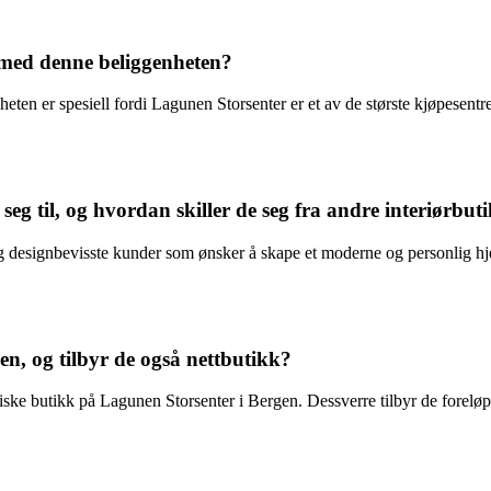
 med denne beliggenheten?
ten er spesiell fordi Lagunen Storsenter er et av de største kjøpesent
 til, og hvordan skiller de seg fra andre interiørbut
esignbevisste kunder som ønsker å skape et moderne og personlig hjem
, og tilbyr de også nettbutikk?
e butikk på Lagunen Storsenter i Bergen. Dessverre tilbyr de foreløpi