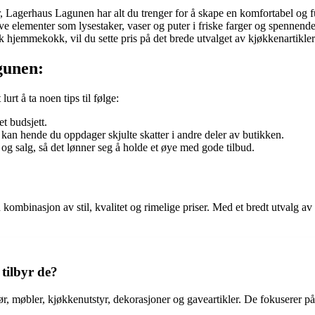
er, Lagerhaus Lagunen har alt du trenger for å skape en komfortabel og 
e elementer som lysestaker, vaser og puter i friske farger og spennend
sk hjemmekokk, vil du sette pris på det brede utvalget av kjøkkenartik
gunen:
t å ta noen tips til følge:
et budsjett.
 kan hende du oppdager skjulte skatter i andre deler av butikken.
g salg, så det lønner seg å holde et øye med gode tilbud.
ombinasjon av stil, kvalitet og rimelige priser. Med et bredt utvalg av i
tilbyr de?
r, møbler, kjøkkenutstyr, dekorasjoner og gaveartikler. De fokuserer på