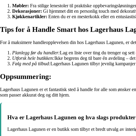
Møbler:
Fra stilige lenestoler til praktiske oppbevaringsløsning
Dekorasjoner:
Gi hjemmet ditt en personlig touch med dekorativ
Kjøkkenartikler:
Enten du er en mesterkokk eller en entusiasti
Tips for å Handle Smart hos Lagerhaus La
For å maksimere handleopplevelsen din hos Lagerhaus Lagunen, er det lur
Planlegg før du handler:
Lag en liste over ting du trenger og sett 
Utforsk hele butikken:
Ikke begrens deg til bare én avdeling – det
Følg med på tilbud:
Lagerhaus Lagunen tilbyr jevnlig kampanjer o
Oppsummering:
Lagerhaus Lagunen er et fantastisk sted å handle for alle som ønsker en k
som passer akkurat deg og ditt hjem.
Hva er Lagerhaus Lagunen og hva slags produkter 
Lagerhaus Lagunen er en butikk som tilbyr et bredt utvalg av interiø