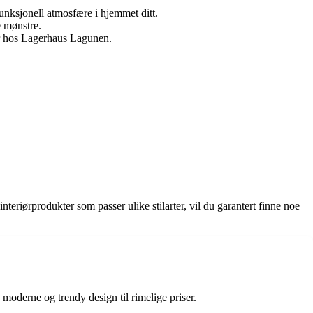
funksjonell atmosfære i hjemmet ditt.
e mønstre.
ler hos Lagerhaus Lagunen.
nteriørprodukter som passer ulike stilarter, vil du garantert finne noe
 moderne og trendy design til rimelige priser.