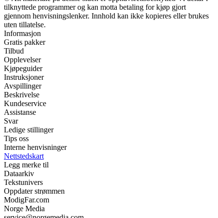
tilknyttede programmer og kan motta betaling for kjøp gjort
gjennom henvisningslenker. Innhold kan ikke kopieres eller brukes
uten tillatelse.
Informasjon
Gratis pakker
Tilbud
Opplevelser
Kjøpeguider
Instruksjoner
Avspillinger
Beskrivelse
Kundeservice
Assistanse
Svar
Ledige stillinger
Tips oss
Interne henvisninger
Nettstedskart
Legg merke til
Dataarkiv
Tekstunivers
Oppdater strømmen
ModigFar.com
Norge Media
service@norgemedia.com