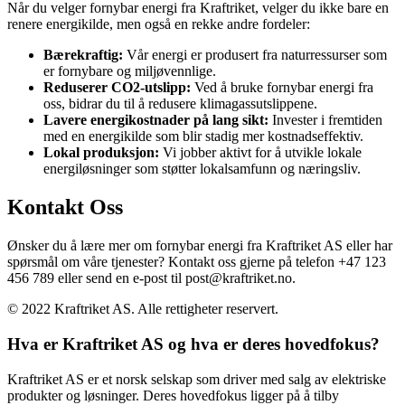
Når du velger fornybar energi fra Kraftriket, velger du ikke bare en
renere energikilde, men også en rekke andre fordeler:
Bærekraftig:
Vår energi er produsert fra naturressurser som
er fornybare og miljøvennlige.
Reduserer CO2-utslipp:
Ved å bruke fornybar energi fra
oss, bidrar du til å redusere klimagassutslippene.
Lavere energikostnader på lang sikt:
Invester i fremtiden
med en energikilde som blir stadig mer kostnadseffektiv.
Lokal produksjon:
Vi jobber aktivt for å utvikle lokale
energiløsninger som støtter lokalsamfunn og næringsliv.
Kontakt Oss
Ønsker du å lære mer om fornybar energi fra Kraftriket AS eller har
spørsmål om våre tjenester? Kontakt oss gjerne på telefon +47 123
456 789 eller send en e-post til post@kraftriket.no.
© 2022 Kraftriket AS. Alle rettigheter reservert.
Hva er Kraftriket AS og hva er deres hovedfokus?
Kraftriket AS er et norsk selskap som driver med salg av elektriske
produkter og løsninger. Deres hovedfokus ligger på å tilby