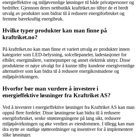
energieffektive og miljøvennlige løsninger til både privatpersoner og
bedrifter. Gjennom deres nettbutikk kraftriket.no tilbyr de et bredt
utvalg av produkter som bidrar til å redusere energiforbruket og
fremme bærekraftig energibruk.
Hvilke typer produkter kan man finne på
kraftriket.no?
På kraftriket.no kan man finne et variert utvalg av produkter innen
kategorier som LED-belysning, solcellepaneler, ladestasjoner for
elbiler, energimålere, varmepumper og annet elektrisk utstyr. Disse
produktene er nøye utvalgt for å kunne tilby kundene energivennlige
alternativer som kan bidra til å redusere energikostnadene og
miljøpåvirkningen.
Hvorfor bør man vurdere å investere i
energieffektive løsninger fra Kraftriket AS?
Ved å investere i energieffektive løsninger fra Kraftriket AS kan man
oppnå flere fordeler. Disse løsningene kan bidra til å redusere
energiforbruket, senke strømregningene på lang sikt, redusere
miljøpåvirkningen og øke verdien av eiendommen. I tillegg kan man
dra nytte av statlige støtteordninger og insentiver for å implementere
slike løsninger.