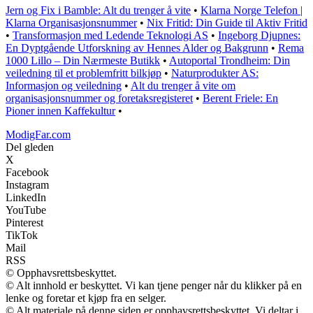
Jern og Fix i Bamble: Alt du trenger å vite
•
Klarna Norge Telefon |
Klarna Organisasjonsnummer
•
Nix Fritid: Din Guide til Aktiv Fritid
•
Transformasjon med Ledende Teknologi AS
•
Ingeborg Djupnes:
En Dyptgående Utforskning av Hennes Alder og Bakgrunn
•
Rema
1000 Lillo – Din Nærmeste Butikk
•
Autoportal Trondheim: Din
veiledning til et problemfritt bilkjøp
•
Naturprodukter AS:
Informasjon og veiledning
•
Alt du trenger å vite om
organisasjonsnummer og foretaksregisteret
•
Berent Friele: En
Pioner innen Kaffekultur
•
ModigFar.com
Del gleden
X
Facebook
Instagram
LinkedIn
YouTube
Pinterest
TikTok
Mail
RSS
© Opphavsrettsbeskyttet.
© Alt innhold er beskyttet. Vi kan tjene penger når du klikker på en
lenke og foretar et kjøp fra en selger.
© Alt materiale på denne siden er opphavsrettsbeskyttet. Vi deltar i