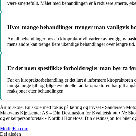
være smertefullt. Målet med behandlingen er å redusere smerte, øk
Hvor mange behandlinger trenger man vanligvis hos
Antall behandlinger hos en kiropraktor vil variere avhengig av pas
mens andre kan trenge flere ukentlige behandlinger over lengre tid
Er det noen spesifikke forholdsregler man bør ta fø
Før en kiropraktorbehandling er det lurt å informere kiropraktoren 
unngå tunge løft og følge eventuelle råd kiropraktoren har gitt angå
reaksjoner etter behandlingen.
Årum skole: En skole med fokus på læring og trivsel
•
Sandersen Moto
Makwans Kjøttsenter AS – Din Destinasjon for Kvalitetskjøtt
•
Ve Skol
og enkeltpersonforetak
•
Nordbil Hønefoss: Din destinasjon for biler og
ModigFar.com
Del gleden