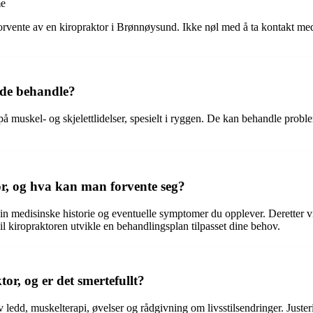
me
orvente av en kiropraktor i Brønnøysund. Ikke nøl med å ta kontakt me
 de behandle?
g på muskel- og skjelettlidelser, spesielt i ryggen. De kan behandle pro
r, og hva kan man forvente seg?
din medisinske historie og eventuelle symptomer du opplever. Deretter v
il kiropraktoren utvikle en behandlingsplan tilpasset dine behov.
r, og er det smertefullt?
 ledd, muskelterapi, øvelser og rådgivning om livsstilsendringer. Juste