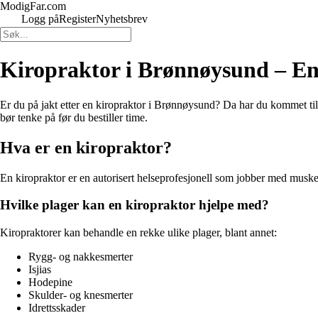
ModigFar.com
Logg på
Register
Nyhetsbrev
Kiropraktor i Brønnøysund – En 
Er du på jakt etter en kiropraktor i Brønnøysund? Da har du kommet til r
bør tenke på før du bestiller time.
Hva er en kiropraktor?
En kiropraktor er en autorisert helseprofesjonell som jobber med muske
Hvilke plager kan en kiropraktor hjelpe med?
Kiropraktorer kan behandle en rekke ulike plager, blant annet:
Rygg- og nakkesmerter
Isjias
Hodepine
Skulder- og knesmerter
Idrettsskader