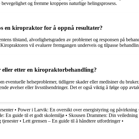
e bevegelighet og fremme kroppens naturlige helingsprosess.
 en kiropraktor for å oppnå resultater?
ientens tilstand, alvorlighetsgraden av problemet og responsen på behan
. Kiropraktoren vil evaluere fremgangen underveis og tilpasse behandlin
r eller etter en kiropraktorbehandling?
om eventuelle helseproblemer, tidligere skader eller medisiner du bruker
ende øvelser eller livsstilsendringer. Det er også viktig å følge opp av
rsenter
•
Power i Larvik: En oversikt over energistyring og påvirkning
e: En guide til et godt skolemiljø
•
Skousen Drammen: Din veiledning ti
 tjenester
•
Lett grensen – En guide til å håndtere utfordringer
•