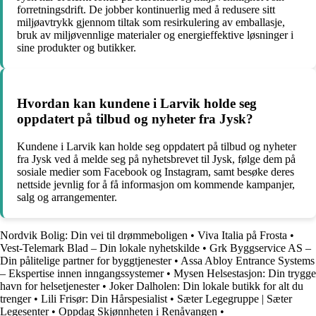
forretningsdrift. De jobber kontinuerlig med å redusere sitt
miljøavtrykk gjennom tiltak som resirkulering av emballasje,
bruk av miljøvennlige materialer og energieffektive løsninger i
sine produkter og butikker.
Hvordan kan kundene i Larvik holde seg
oppdatert på tilbud og nyheter fra Jysk?
Kundene i Larvik kan holde seg oppdatert på tilbud og nyheter
fra Jysk ved å melde seg på nyhetsbrevet til Jysk, følge dem på
sosiale medier som Facebook og Instagram, samt besøke deres
nettside jevnlig for å få informasjon om kommende kampanjer,
salg og arrangementer.
Nordvik Bolig: Din vei til drømmeboligen
•
Viva Italia på Frosta
•
Vest-Telemark Blad – Din lokale nyhetskilde
•
Grk Byggservice AS –
Din pålitelige partner for byggtjenester
•
Assa Abloy Entrance Systems
– Ekspertise innen inngangssystemer
•
Mysen Helsestasjon: Din trygge
havn for helsetjenester
•
Joker Dalholen: Din lokale butikk for alt du
trenger
•
Lili Frisør: Din Hårspesialist
•
Sæter Legegruppe | Sæter
Legesenter
•
Oppdag Skjønnheten i Renåvangen
•