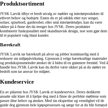
Produktsortiment
JYSK Larvik tilbyr et bredt utvalg av møbler og interiørprodukter til
ethvert behov og budsjett. Enten du er på utkikk etter nye senger,
sofaer, spisebord, garderober, eller små interiørdetaljer, kan du være
sikker på å finne det du trenger hos JYSK. Deres produkter
kombinerer funksjonalitet med skandinavisk design, noe som gjør dem
til et populært valg blant kunder.
Bærekraft
JYSK Larvik tar bærekraft på alvor og jobber kontinuerlig med å
redusere sin miljøpåvirkning. Gjennom å velge bærekraftige materialer
og produksjonsmetoder ønsker de å bidra til en grønnere fremtid. Ved å
handle hos JYSK Larvik kan du derfor være sikker på at du støtter en
bedrift som tar ansvar for miljøet.
Kundeservice
En av pilarene hos JYSK Larvik er kundeservice. Deres dedikerte
ansatte står klare til å hjelpe deg med å finne de perfekte møblene som
passer dine behov og ønsker. Med sin ekspertise og vennlighet vil de
guide deg gjennom hele kjøpsprosessen og sørge for at du blir fornøyd