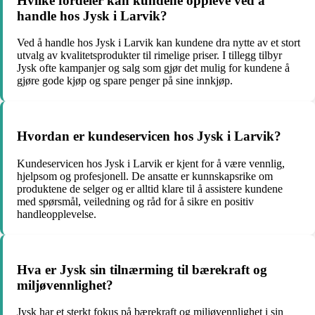
Hvilke fordeler kan kundene oppleve ved å
handle hos Jysk i Larvik?
Ved å handle hos Jysk i Larvik kan kundene dra nytte av et stort
utvalg av kvalitetsprodukter til rimelige priser. I tillegg tilbyr
Jysk ofte kampanjer og salg som gjør det mulig for kundene å
gjøre gode kjøp og spare penger på sine innkjøp.
Hvordan er kundeservicen hos Jysk i Larvik?
Kundeservicen hos Jysk i Larvik er kjent for å være vennlig,
hjelpsom og profesjonell. De ansatte er kunnskapsrike om
produktene de selger og er alltid klare til å assistere kundene
med spørsmål, veiledning og råd for å sikre en positiv
handleopplevelse.
Hva er Jysk sin tilnærming til bærekraft og
miljøvennlighet?
Jysk har et sterkt fokus på bærekraft og miljøvennlighet i sin