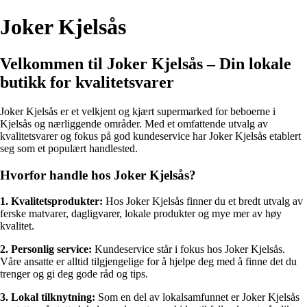
Joker Kjelsås
Velkommen til Joker Kjelsås – Din lokale
butikk for kvalitetsvarer
Joker Kjelsås er et velkjent og kjært supermarked for beboerne i
Kjelsås og nærliggende områder. Med et omfattende utvalg av
kvalitetsvarer og fokus på god kundeservice har Joker Kjelsås etablert
seg som et populært handlested.
Hvorfor handle hos Joker Kjelsås?
1. Kvalitetsprodukter:
Hos Joker Kjelsås finner du et bredt utvalg av
ferske matvarer, dagligvarer, lokale produkter og mye mer av høy
kvalitet.
2. Personlig service:
Kundeservice står i fokus hos Joker Kjelsås.
Våre ansatte er alltid tilgjengelige for å hjelpe deg med å finne det du
trenger og gi deg gode råd og tips.
3. Lokal tilknytning:
Som en del av lokalsamfunnet er Joker Kjelsås