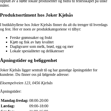
opptatt av å støtte lokale produsenter og bidra til fellesskapet på ulike
måter.
Produktsortiment hos Joker Kjelsås
I butikkhyllene hos Joker Kjelsås finner du alt du trenger til hverdags
og fest. Her er noen av produktkategoriene vi tilbyr:
Ferske grønnsaker og frukt
Kjøtt og fisk av høy kvalitet
Dagligvarer som melk, brød, egg og mer
Lokale spesialiteter og delikatesser
Åpningstider og beliggenhet
Joker Kjelsås ligger sentralt til og har gunstige åpningstider for
kundene. Du finner oss på følgende adresse:
Eksempelveien 123, 0456 Kjelsås
Åpningstider:
Mandag-fredag:
08:00-20:00
Lørdag:
09:00-18:00