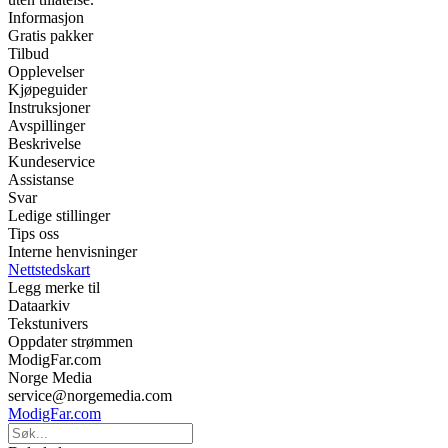
Informasjon
Gratis pakker
Tilbud
Opplevelser
Kjøpeguider
Instruksjoner
Avspillinger
Beskrivelse
Kundeservice
Assistanse
Svar
Ledige stillinger
Tips oss
Interne henvisninger
Nettstedskart
Legg merke til
Dataarkiv
Tekstunivers
Oppdater strømmen
ModigFar.com
Norge Media
service@norgemedia.com
ModigFar.com