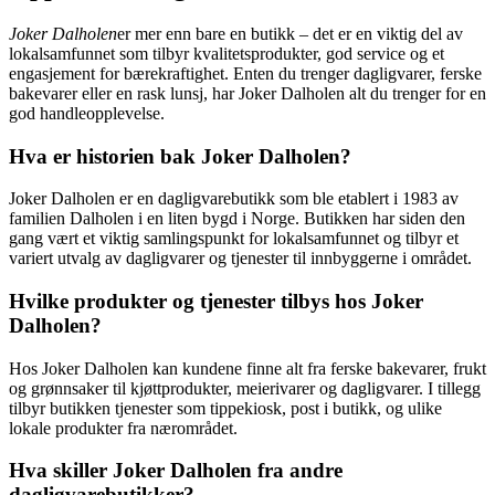
Joker Dalholen
er mer enn bare en butikk – det er en viktig del av
lokalsamfunnet som tilbyr kvalitetsprodukter, god service og et
engasjement for bærekraftighet. Enten du trenger dagligvarer, ferske
bakevarer eller en rask lunsj, har Joker Dalholen alt du trenger for en
god handleopplevelse.
Hva er historien bak Joker Dalholen?
Joker Dalholen er en dagligvarebutikk som ble etablert i 1983 av
familien Dalholen i en liten bygd i Norge. Butikken har siden den
gang vært et viktig samlingspunkt for lokalsamfunnet og tilbyr et
variert utvalg av dagligvarer og tjenester til innbyggerne i området.
Hvilke produkter og tjenester tilbys hos Joker
Dalholen?
Hos Joker Dalholen kan kundene finne alt fra ferske bakevarer, frukt
og grønnsaker til kjøttprodukter, meierivarer og dagligvarer. I tillegg
tilbyr butikken tjenester som tippekiosk, post i butikk, og ulike
lokale produkter fra nærområdet.
Hva skiller Joker Dalholen fra andre
dagligvarebutikker?