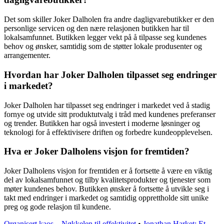
Det som skiller Joker Dalholen fra andre dagligvarebutikker er den
personlige servicen og den nære relasjonen butikken har til
lokalsamfunnet. Butikken legger vekt på å tilpasse seg kundenes
behov og ønsker, samtidig som de støtter lokale produsenter og
arrangementer.
Hvordan har Joker Dalholen tilpasset seg endringer
i markedet?
Joker Dalholen har tilpasset seg endringer i markedet ved å stadig
fornye og utvide sitt produktutvalg i tråd med kundenes preferanser
og trender. Butikken har også investert i moderne løsninger og
teknologi for å effektivisere driften og forbedre kundeopplevelsen.
Hva er Joker Dalholens visjon for fremtiden?
Joker Dalholens visjon for fremtiden er å fortsette å være en viktig
del av lokalsamfunnet og tilby kvalitetsprodukter og tjenester som
møter kundenes behov. Butikken ønsker å fortsette å utvikle seg i
takt med endringer i markedet og samtidig opprettholde sitt unike
preg og gode relasjon til kundene.
Organisert kaos – Nøkkelen til effektivitet
•
Jonathan Harket: Et