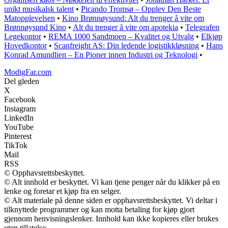
unikt musikalsk talent
•
Picando Tromsø – Opplev Den Beste
Matopplevelsen
•
Kino Brønnøysund: Alt du trenger å vite om
Brønnøysund Kino
•
Alt du trenger å vite om apotekia
•
Telegrafen
Legekontor
•
REMA 1000 Sandmoen – Kvalitet og Utvalg
•
Elkjøp
Hovedkontor
•
Scanfreight AS: Din ledende logistikkløsning
•
Hans
Konrad Amundlien – En Pioner innen Industri og Teknologi
•
ModigFar.com
Del gleden
X
Facebook
Instagram
LinkedIn
YouTube
Pinterest
TikTok
Mail
RSS
© Opphavsrettsbeskyttet.
© Alt innhold er beskyttet. Vi kan tjene penger når du klikker på en
lenke og foretar et kjøp fra en selger.
© Alt materiale på denne siden er opphavsrettsbeskyttet. Vi deltar i
tilknyttede programmer og kan motta betaling for kjøp gjort
gjennom henvisningslenker. Innhold kan ikke kopieres eller brukes
uten tillatelse.