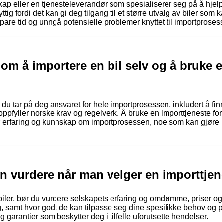
lskap eller en tjenesteleverandør som spesialiserer seg på å hjel
tig fordi det kan gi deg tilgang til et større utvalg av biler som 
are tid og unngå potensielle problemer knyttet til importproses
lom å importere en bil selv og å bruke 
 du tar på deg ansvaret for hele importprosessen, inkludert å fin
 oppfyller norske krav og regelverk. Å bruke en importtjeneste for 
r erfaring og kunnskap om importprosessen, noe som kan gjøre
n vurdere når man velger en importtjene
biler, bør du vurdere selskapets erfaring og omdømme, priser og a
, samt hvor godt de kan tilpasse seg dine spesifikke behov og pr
 garantier som beskytter deg i tilfelle uforutsette hendelser.