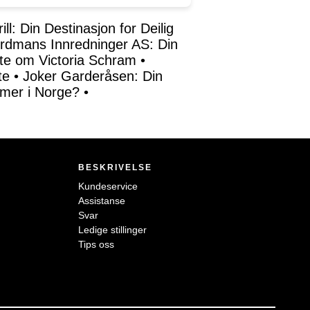
ll: Din Destinasjon for Deilig
rdmans Innredninger AS: Din
ite om Victoria Schram
•
te
•
Joker Garderåsen: Din
mer i Norge?
•
BESKRIVELSE
Kundeservice
Assistanse
Svar
Ledige stillinger
Tips oss