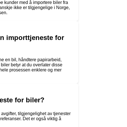
pe kunder med å importere biler fra
kanskje ikke er tilgjengelige i Norge,
sen.
en importtjeneste for
ne en bil, håndtere papirarbeid,
biler betyr at du overlater disse
 hele prosessen enklere og mer
ste for biler?
vgifter, tilgjengelighet av tjenester
eferanser. Det er også viktig å