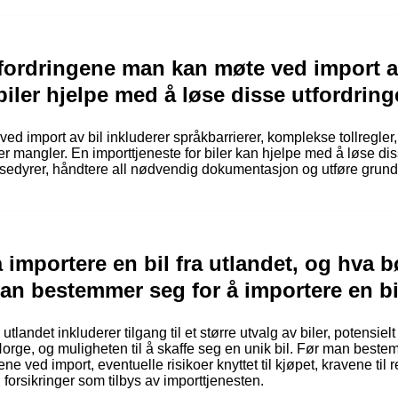
tfordringene man kan møte ved import a
biler hjelpe med å løse disse utfordrin
ved import av bil inkluderer språkbarrierer, komplekse tollregle
ller mangler. En importtjeneste for biler kan hjelpe med å løse di
osedyrer, håndtere all nødvendig dokumentasjon og utføre grund
å importere en bil fra utlandet, og hva
n bestemmer seg for å importere en bi
tlandet inkluderer tilgang til et større utvalg av biler, potensiel
Norge, og muligheten til å skaffe seg en unik bil. Før man bestem
ed import, eventuelle risikoer knyttet til kjøpet, kravene til r
forsikringer som tilbys av importtjenesten.