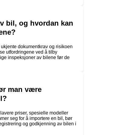
v bil, og hvordan kan
gene?
r, ukjente dokumentkrav og risikoen
sse utfordringene ved å tilby
ige inspeksjoner av bilene før de
 bør man være
l?
t lavere priser, spesielle modeller
mer seg for å importere en bil, bør
egistrering og godkjenning av bilen i