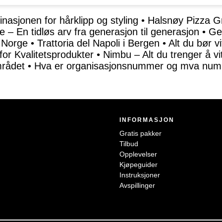
inasjonen for hårklipp og styling
•
Halsnøy Pizza Gri
e – En tidløs arv fra generasjon til generasjon
•
Ge
i Norge
•
Trattoria del Napoli i Bergen
•
Alt du bør v
or Kvalitetsprodukter
•
Nimbu – Alt du trenger å vi
mrådet
•
Hva er organisasjonsnummer og mva num
INFORMASJON
Gratis pakker
Tilbud
Opplevelser
Kjøpeguider
Instruksjoner
Avspillinger