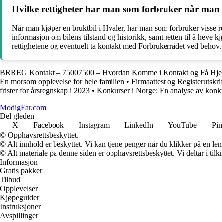
Hvilke rettigheter har man som forbruker når man 
Når man kjøper en bruktbil i Hvaler, har man som forbruker visse rett
informasjon om bilens tilstand og historikk, samt retten til å heve k
rettighetene og eventuelt ta kontakt med Forbrukerrådet ved behov.
BRREG Kontakt – 75007500 – Hvordan Komme i Kontakt og Få Hje
En morsom opplevelse for hele familien
•
Firmaattest og Registerutskrif
frister for årsregnskap i 2023
•
Konkurser i Norge: En analyse av konku
ModigFar.com
Del gleden
X
Facebook
Instagram
LinkedIn
YouTube
Pin
© Opphavsrettsbeskyttet.
© Alt innhold er beskyttet. Vi kan tjene penger når du klikker på en lenk
© Alt materiale på denne siden er opphavsrettsbeskyttet. Vi deltar i til
Informasjon
Gratis pakker
Tilbud
Opplevelser
Kjøpeguider
Instruksjoner
Avspillinger