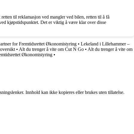
etten til reklamasjon ved mangler ved bilen, retten til å få
 ved kjøpstidspunktet. Det er viktig å være klar over disse
artner for Fremtidsrettet Økonomistyring
•
Lekeland i Lillehammer –
oversikt
•
Alt du trenger å vite om Cut N Go
•
Alt du trenger å vite om
emtidsrettet Økonomistyring
•
ingslenker. Innhold kan ikke kopieres eller brukes uten tillatelse.