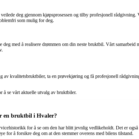
, veilede deg gjennom kjøpsprosessen og tilby profesjonell rådgivning. V
roblemfri som mulig for deg.
elpe deg med å realisere drømmen om din neste bruktbil. Vårt samarbeid m
v.
av kvalitetsbruktbiler, ta en prøvekjøring og få profesjonell rådgivning 
 å se vårt aktuelle utvalg av bruktbiler.
en bruktbil i Hvaler?
rvicehistorikk for å se om den har blitt jevnlig vedlikeholdt. Det er også
øye for å forsikre deg om at den stemmer overens med bilens tilstand.