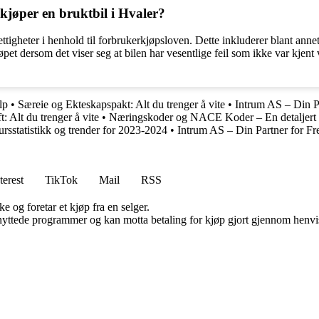
kjøper en bruktbil i Hvaler?
igheter i henhold til forbrukerkjøpsloven. Dette inkluderer blant annet r
jøpet dersom det viser seg at bilen har vesentlige feil som ikke var kjent
lp
•
Særeie og Ekteskapspakt: Alt du trenger å vite
•
Intrum AS – Din P
t: Alt du trenger å vite
•
Næringskoder og NACE Koder – En detaljert 
rsstatistikk og trender for 2023-2024
•
Intrum AS – Din Partner for Fr
terest
TikTok
Mail
RSS
e og foretar et kjøp fra en selger.
knyttede programmer og kan motta betaling for kjøp gjort gjennom henvisn