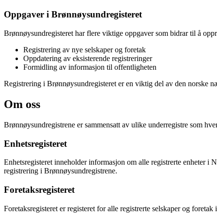
Oppgaver i Brønnøysundregisteret
Brønnøysundregisteret har flere viktige oppgaver som bidrar til å opp
Registrering av nye selskaper og foretak
Oppdatering av eksisterende registreringer
Formidling av informasjon til offentligheten
Registrering i Brønnøysundregisteret er en viktig del av den norske næri
Om oss
Brønnøysundregistrene er sammensatt av ulike underregistre som hver d
Enhetsregisteret
Enhetsregisteret inneholder informasjon om alle registrerte enheter i No
registrering i Brønnøysundregistrene.
Foretaksregisteret
Foretaksregisteret er registeret for alle registrerte selskaper og foret