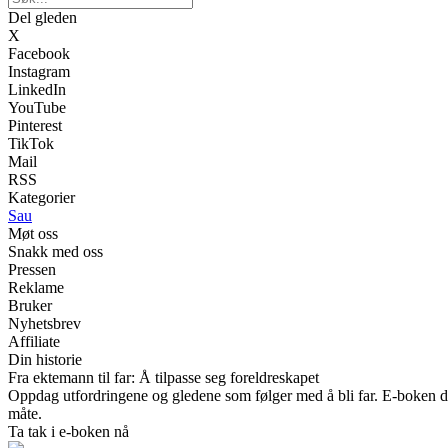
Del gleden
X
Facebook
Instagram
LinkedIn
YouTube
Pinterest
TikTok
Mail
RSS
Kategorier
Sau
Møt oss
Snakk med oss
Pressen
Reklame
Bruker
Nyhetsbrev
Affiliate
Din historie
Fra ektemann til far: Å tilpasse seg foreldreskapet
Oppdag utfordringene og gledene som følger med å bli far. E-boken del
måte.
Ta tak i e-boken nå