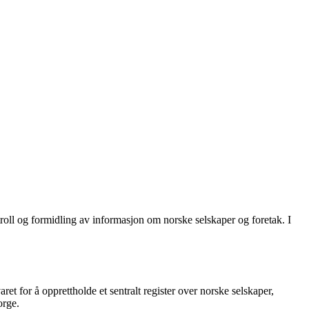
ntroll og formidling av informasjon om norske selskaper og foretak. I
et for å opprettholde et sentralt register over norske selskaper,
orge.