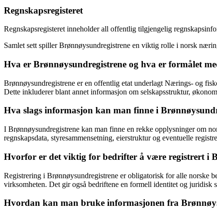
Regnskapsregisteret
Regnskapsregisteret inneholder all offentlig tilgjengelig regnskapsinfor
Samlet sett spiller Brønnøysundregistrene en viktig rolle i norsk næring
Hva er Brønnøysundregistrene og hva er formålet me
Brønnøysundregistrene er en offentlig etat underlagt Nærings- og fisk
Dette inkluderer blant annet informasjon om selskapsstruktur, økonomi
Hva slags informasjon kan man finne i Brønnøysundr
I Brønnøysundregistrene kan man finne en rekke opplysninger om norsk
regnskapsdata, styresammensetning, eierstruktur og eventuelle registrer
Hvorfor er det viktig for bedrifter å være registrert 
Registrering i Brønnøysundregistrene er obligatorisk for alle norske bedr
virksomheten. Det gir også bedriftene en formell identitet og juridisk s
Hvordan kan man bruke informasjonen fra Brønnøysu