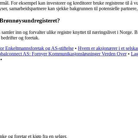
mål. For eksempel kan investorer og kreditorer bruke registrene til å v
yser, samarbeidspartnere kan sjekke bakgrunnen til potensielle partnere,
 Brønnøysundregisteret?
er inn og forvalter ulike registre knyttet til næringslivet i Norge. Brø
bedrifter og foretak.
for Enkeltmannsforetak og AS-stiftelse
•
Hvem er aksjonærer i et selska
obalconnect AS: Fornyer Kommunikasjonsløsninger Verden Over
•
Lag
•
ke og foretar et kjøp fra en selger.