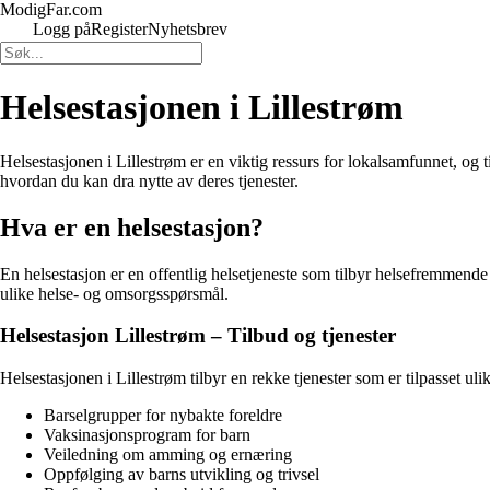
ModigFar.com
Logg på
Register
Nyhetsbrev
Helsestasjonen i Lillestrøm
Helsestasjonen i Lillestrøm er en viktig ressurs for lokalsamfunnet, og ti
hvordan du kan dra nytte av deres tjenester.
Hva er en helsestasjon?
En helsestasjon er en offentlig helsetjeneste som tilbyr helsefremmende 
ulike helse- og omsorgsspørsmål.
Helsestasjon Lillestrøm – Tilbud og tjenester
Helsestasjonen i Lillestrøm tilbyr en rekke tjenester som er tilpasset u
Barselgrupper for nybakte foreldre
Vaksinasjonsprogram for barn
Veiledning om amming og ernæring
Oppfølging av barns utvikling og trivsel