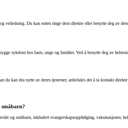
p og veiledning. Du kan enten ringe dem direkte eller benytte deg av dere
bygge sykdom hos barn, unge og familier. Ved å benytte deg av helsestasj
 du kan dra nytte av deres tjenester, anbefales det å ta kontakt direkte
og småbarn?
r gravide og småbarn, inkludert svangerskapsoppfølging, vaksinasjoner, 