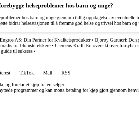
å forebygge helseproblemer hos barn og unge?
helseproblemer hos barn og unge gjennom tidlig oppdagelse av eventuelle
øtte bidrar helsestasjonen til å fremme god helse og trivsel hos barn og
 Engros AS: Din Partner for Kvalitetsprodukter
•
Bjorøy Gartneri: Den 
aradis for blomsterelskere
•
Clemens Kraft: En oversikt over fornybar 
guide til suksess
•
terest
TikTok
Mail
RSS
e og foretar et kjøp fra en selger.
knyttede programmer og kan motta betaling for kjøp gjort gjennom henvisn