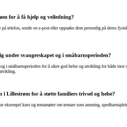
øm for å få hjelp og veiledning?
 på telefon, sende en e-post eller oppsøke dem personlig på deres fysis
nlig under svangerskapet og i småbarnsperioden?
 og i småbarnsperioden for å sikre god helse og utvikling for både mor 
tvikling.
i Lillestrøm for å støtte familiers trivsel og helse?
 for eksempel kurs og temamøter om temaer som amming, spedbarnspleie, 