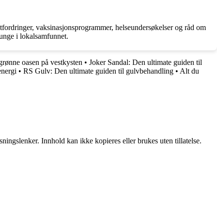
 utfordringer, vaksinasjonsprogrammer, helseundersøkelser og råd om
 unge i lokalsamfunnet.
grønne oasen på vestkysten
•
Joker Sandal: Den ultimate guiden til
energi
•
RS Gulv: Den ultimate guiden til gulvbehandling
•
Alt du
ingslenker. Innhold kan ikke kopieres eller brukes uten tillatelse.