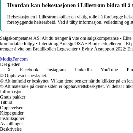
Hvordan kan helsestasjonen i Lillestrøm bidra til 
Helsestasjonen i Lillestrøm spiller en viktig rolle i å forebygge 
forebyggende helsearbeid. Ved å tilby informasjon, veiledning og st
Salgskompetanse AS: Alt du trenger å vite om salgskompetanse
•
Elite
komfortable fottøy
•
Interiør og Anlegg OSA
•
Blomsterkjelleren – Et p
trenger å vite om Brattlikollen Legesenter
•
Eviny Årsrapport 2022: En 
ModigFar.com
Del gleden
X
Facebook
Instagram
LinkedIn
YouTube
Pin
© Opphavsrettsbeskyttet.
© Alt innhold er beskyttet. Vi kan tjene penger når du klikker på en lenk
© Alt materiale på denne siden er opphavsrettsbeskyttet. Vi deltar i til
Informasjon
Gratis pakker
Tilbud
Opplevelser
Kjøpeguider
Instruksjoner
Avspillinger
Beskrivelse