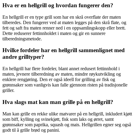
Hva er en hellgrill og hvordan fungerer den?
En hellgrill er en type grill som har en skrå overflate der maten
tilberedes. Den fungerer ved at maten legges på den skrå flate, og
fett og saft fra maten renner ned i en oppsamlingskopp eller brett.
Dette reduserer fettinnholdet i maten og gir en sunnere
tilberedningsmetode.
Hvilke fordeler har en hellgrill sammenlignet med
andre grilltyper?
En hellgrill har flere fordeler, blant annet redusert fettinnhold i
maten, jevnere tilberedning av maten, mindre røykutvikling og
enklere rengjøring. Den er også ideell for grilling av fisk og
grønnsaker som vanligvis kan falle gjennom risten på tradisjonelle
griller.
Hva slags mat kan man grille på en hellgrill?
Man kan grille en rekke ulike matvarer på en hellgrill, inkludert kjøtt
som biff, kylling og svinekjøtt, fisk som laks og ørret, samt
grønnsaker som paprika, squash og mais. Hellgrillen egner seg også
godt til å grille brød og panini.