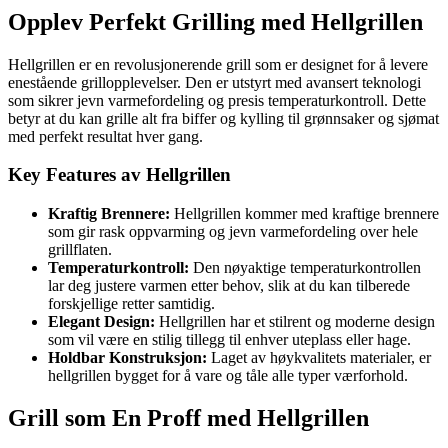
Opplev Perfekt Grilling med Hellgrillen
Hellgrillen er en revolusjonerende grill som er designet for å levere
enestående grillopplevelser. Den er utstyrt med avansert teknologi
som sikrer jevn varmefordeling og presis temperaturkontroll. Dette
betyr at du kan grille alt fra biffer og kylling til grønnsaker og sjømat
med perfekt resultat hver gang.
Key Features av Hellgrillen
Kraftig Brennere:
Hellgrillen kommer med kraftige brennere
som gir rask oppvarming og jevn varmefordeling over hele
grillflaten.
Temperaturkontroll:
Den nøyaktige temperaturkontrollen
lar deg justere varmen etter behov, slik at du kan tilberede
forskjellige retter samtidig.
Elegant Design:
Hellgrillen har et stilrent og moderne design
som vil være en stilig tillegg til enhver uteplass eller hage.
Holdbar Konstruksjon:
Laget av høykvalitets materialer, er
hellgrillen bygget for å vare og tåle alle typer værforhold.
Grill som En Proff med Hellgrillen