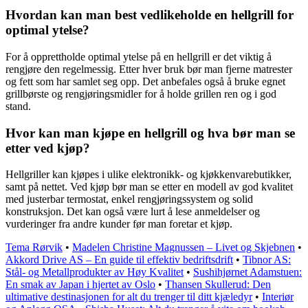
Hvordan kan man best vedlikeholde en hellgrill for
optimal ytelse?
For å opprettholde optimal ytelse på en hellgrill er det viktig å
rengjøre den regelmessig. Etter hver bruk bør man fjerne matrester
og fett som har samlet seg opp. Det anbefales også å bruke egnet
grillbørste og rengjøringsmidler for å holde grillen ren og i god
stand.
Hvor kan man kjøpe en hellgrill og hva bør man se
etter ved kjøp?
Hellgriller kan kjøpes i ulike elektronikk- og kjøkkenvarebutikker,
samt på nettet. Ved kjøp bør man se etter en modell av god kvalitet
med justerbar termostat, enkel rengjøringssystem og solid
konstruksjon. Det kan også være lurt å lese anmeldelser og
vurderinger fra andre kunder før man foretar et kjøp.
Tema Rørvik
•
Madelen Christine Magnussen – Livet og Skjebnen
•
Akkord Drive AS – En guide til effektiv bedriftsdrift
•
Tibnor AS:
Stål- og Metallprodukter av Høy Kvalitet
•
Sushihjørnet Adamstuen:
En smak av Japan i hjertet av Oslo
•
Thansen Skullerud: Den
ultimative destinasjonen for alt du trenger til ditt kjæledyr
•
Interiør