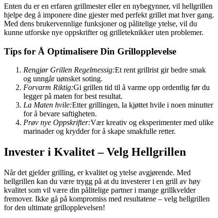
Enten du er en erfaren grillmester eller en nybegynner, vil hellgrillen
hjelpe deg å imponere dine gjester med perfekt grillet mat hver gang.
Med dens brukervennlige funksjoner og pålitelige ytelse, vil du
kunne utforske nye oppskrifter og grilleteknikker uten problemer.
Tips for Å Optimalisere Din Grillopplevelse
Rengjør Grillen Regelmessig:
Et rent grillrist gir bedre smak
og unngår uønsket soting.
Forvarm Riktig:
Gi grillen tid til å varme opp ordentlig før du
legger på maten for best resultat.
La Maten hvile:
Etter grillingen, la kjøttet hvile i noen minutter
for å bevare saftigheten.
Prøv nye Oppskrifter:
Vær kreativ og eksperimenter med ulike
marinader og krydder for å skape smakfulle retter.
Invester i Kvalitet – Velg Hellgrillen
Når det gjelder grilling, er kvalitet og ytelse avgjørende. Med
hellgrillen kan du være trygg på at du investerer i en grill av høy
kvalitet som vil være din pålitelige partner i mange grillkvelder
fremover. Ikke gå på kompromiss med resultatene – velg hellgrillen
for den ultimate grillopplevelsen!