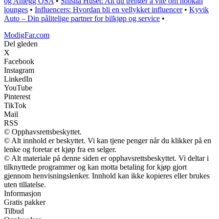
og Anlegg OSA
•
Shisha Huset: Alt du trenger å vite om hookah
lounges
•
Influencers: Hvordan bli en vellykket influencer
•
Kyvik
Auto – Din pålitelige partner for bilkjøp og service
•
ModigFar.com
Del gleden
X
Facebook
Instagram
LinkedIn
YouTube
Pinterest
TikTok
Mail
RSS
© Opphavsrettsbeskyttet.
© Alt innhold er beskyttet. Vi kan tjene penger når du klikker på en
lenke og foretar et kjøp fra en selger.
© Alt materiale på denne siden er opphavsrettsbeskyttet. Vi deltar i
tilknyttede programmer og kan motta betaling for kjøp gjort
gjennom henvisningslenker. Innhold kan ikke kopieres eller brukes
uten tillatelse.
Informasjon
Gratis pakker
Tilbud