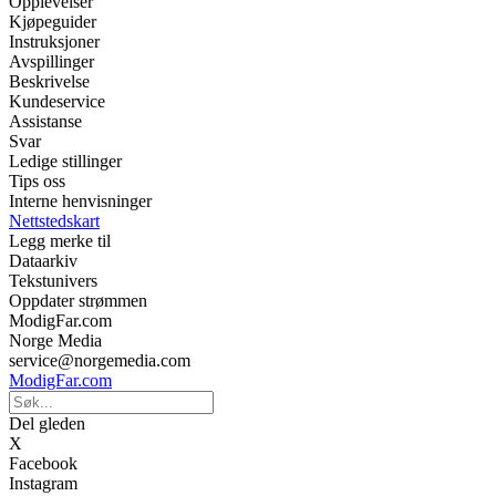
Opplevelser
Kjøpeguider
Instruksjoner
Avspillinger
Beskrivelse
Kundeservice
Assistanse
Svar
Ledige stillinger
Tips oss
Interne henvisninger
Nettstedskart
Legg merke til
Dataarkiv
Tekstunivers
Oppdater strømmen
ModigFar.com
Norge Media
service@norgemedia.com
ModigFar.com
Del gleden
X
Facebook
Instagram