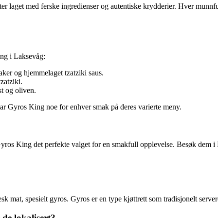
tter laget med ferske ingredienser og autentiske krydderier. Hver munnful
ing i Laksevåg:
aker og hjemmelaget tzatziki saus.
zatziki.
t og oliven.
, har Gyros King noe for enhver smak på deres varierte meny.
 Gyros King det perfekte valget for en smakfull opplevelse. Besøk dem i
k mat, spesielt gyros. Gyros er en type kjøttrett som tradisjonelt serve
de lokalisert?