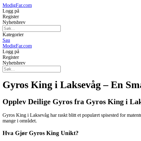
ModigFar.com
Logg på
Register
Nyhetsbrev
Kategorier
Sau
ModigFar.com
Logg på
Register
Nyhetsbrev
Gyros King i Laksevåg – En Sm
Opplev Deilige Gyros fra Gyros King i La
Gyros King i Laksevåg har raskt blitt et populært spisested for matentu
mange i området.
Hva Gjør Gyros King Unikt?