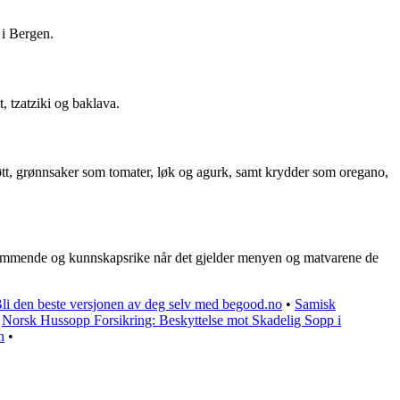
 i Bergen.
, tzatziki og baklava.
jøtt, grønnsaker som tomater, løk og agurk, samt krydder som oregano,
tekommende og kunnskapsrike når det gjelder menyen og matvarene de
li den beste versjonen av deg selv med begood.no
•
Samisk
•
Norsk Hussopp Forsikring: Beskyttelse mot Skadelig Sopp i
n
•