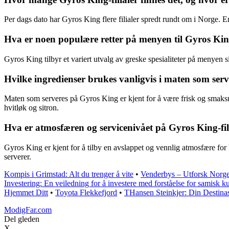
Per dags dato har Gyros King flere filialer spredt rundt om i Norge. 
Hva er noen populære retter på menyen til Gyros Ki
Gyros King tilbyr et variert utvalg av greske spesialiteter på menyen s
Hvilke ingredienser brukes vanligvis i maten som ser
Maten som serveres på Gyros King er kjent for å være frisk og smaksri
hvitløk og sitron.
Hva er atmosfæren og servicenivået på Gyros King-fil
Gyros King er kjent for å tilby en avslappet og vennlig atmosfære fo
serverer.
Kompis i Grimstad: Alt du trenger å vite
•
Venderbys – Utforsk Norg
Investering: En veiledning for å investere med forståelse for samisk ku
Hjemmet Ditt
•
Toyota Flekkefjord
•
THansen Steinkjer: Din Destinas
ModigFar.com
Del gleden
X