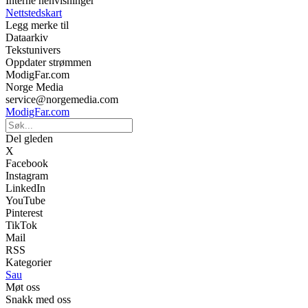
Interne henvisninger
Nettstedskart
Legg merke til
Dataarkiv
Tekstunivers
Oppdater strømmen
ModigFar.com
Norge Media
service@norgemedia.com
ModigFar.com
Del gleden
X
Facebook
Instagram
LinkedIn
YouTube
Pinterest
TikTok
Mail
RSS
Kategorier
Sau
Møt oss
Snakk med oss