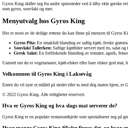
Gyros King skiller seg fra andre spisesteder ved å tilby ekte greske re
som gyros, souvlaki og mer.
Menyutvalg hos Gyros King
Her er noen av de deilige rettene du kan finne på menyen til Gyros K
Gyros Pita:
En smakfull blanding av saftig kjøtt, ferske grønns
Souvlaki Tallerken:
Saftige kjøttbiter servert med ris, salat og t
Gresk Salat:
En forfriskende blanding av tomater, agurk, fetaos
Uansett om du er vegetarianer, kjøtt-elsker eller bare elsker god mat
Velkommen til Gyros King i Laksevåg
Enten du vil nyte et måltid på stedet eller ta med deg maten hjem, er
© 2022 Gyros King. Alle rettigheter reservert.
Hva er Gyros King og hva slags mat serverer de?
Gyros King er en populær restaurantkjede som spesialiserer seg på gres
Hvor mange Gyros King-filialer finnes det, og hvor er 