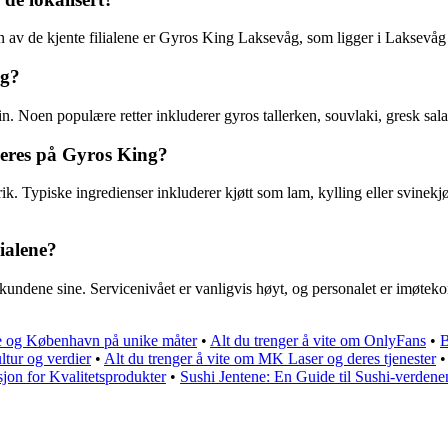
En av de kjente filialene er Gyros King Laksevåg, som ligger i Laksevåg
ng?
in. Noen populære retter inkluderer gyros tallerken, souvlaki, gresk salat
veres på Gyros King?
k. Typiske ingredienser inkluderer kjøtt som lam, kylling eller svinek
ialene?
r kundene sine. Servicenivået er vanligvis høyt, og personalet er imø
e og København på unike måter
•
Alt du trenger å vite om OnlyFans
•
B
ltur og verdier
•
Alt du trenger å vite om MK Laser og deres tjenester
jon for Kvalitetsprodukter
•
Sushi Jentene: En Guide til Sushi-verdene