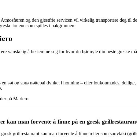
Atmosfæren og den gjestfrie servicen vil virkelig transportere deg til de
greske tonene som spilles i bakgrunnen.
riero
være vanskelig å bestemme seg for hvor du bør nyte din neste greske må
 en søt og sprø nøttepai dynket i honning – eller loukoumades, deilige,
e.
eder på Mariero.
er kan man forvente å finne på en gresk grillrestauran
resk grillrestaurant kan man forvente å finne retter som souvlaki (grillspy