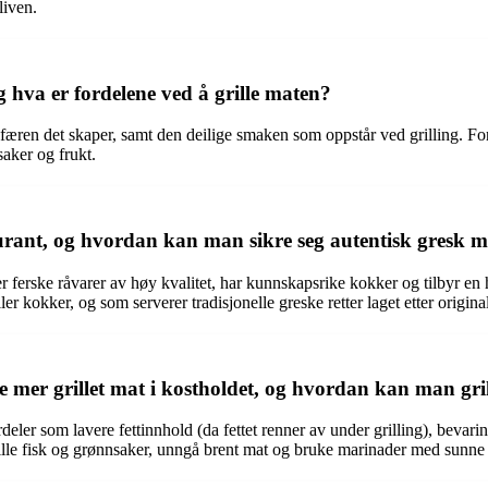
liven.
 hva er fordelene ved å grille maten?
ren det skaper, samt den deilige smaken som oppstår ved grilling. Forde
aker og frukt.
urant, og hvordan kan man sikre seg autentisk gresk m
er ferske råvarer av høy kvalitet, har kunnskapsrike kokker og tilbyr en
r kokker, og som serverer tradisjonelle greske retter laget etter original
 mer grillet mat i kostholdet, og hvordan kan man gri
eler som lavere fettinnhold (da fettet renner av under grilling), bevarin
rille fisk og grønnsaker, unngå brent mat og bruke marinader med sunne 