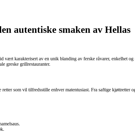
den autentiske smaken av Hellas
ltid vært karakterisert av en unik blanding av ferske råvarer, enkelhet o
e greske grillrestauranter.
retter som vil tilfredsstille enhver matentusiast. Fra saftige kjøttretter o
chamelsaus.
øk.