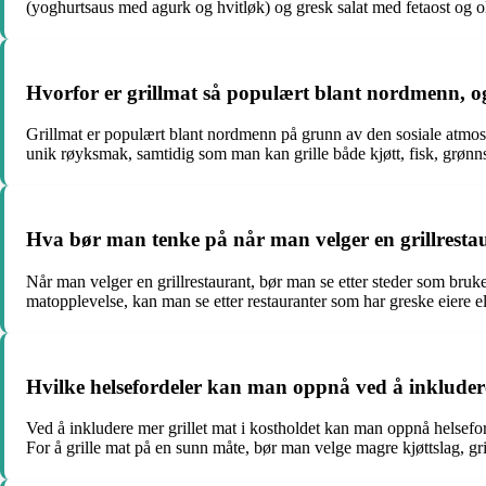
(yoghurtsaus med agurk og hvitløk) og gresk salat med fetaost og o
Hvorfor er grillmat så populært blant nordmenn, og
Grillmat er populært blant nordmenn på grunn av den sosiale atmosfæ
unik røyksmak, samtidig som man kan grille både kjøtt, fisk, grønns
Hva bør man tenke på når man velger en grillresta
Når man velger en grillrestaurant, bør man se etter steder som bruk
matopplevelse, kan man se etter restauranter som har greske eiere elle
Hvilke helsefordeler kan man oppnå ved å inkludere
Ved å inkludere mer grillet mat i kostholdet kan man oppnå helseford
For å grille mat på en sunn måte, bør man velge magre kjøttslag, g