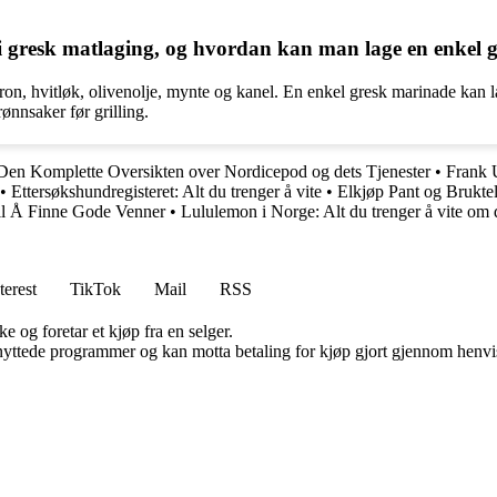
 i gresk matlaging, og hvordan kan man lage en enkel
on, hvitløk, olivenolje, mynte og kanel. En enkel gresk marinade kan lag
rønnsaker før grilling.
Den Komplette Oversikten over Nordicepod og dets Tjenester
•
Frank 
•
Ettersøkshundregisteret: Alt du trenger å vite
•
Elkjøp Pant og Bruktele
il Å Finne Gode Venner
•
Lululemon i Norge: Alt du trenger å vite om
terest
TikTok
Mail
RSS
e og foretar et kjøp fra en selger.
knyttede programmer og kan motta betaling for kjøp gjort gjennom henvisn