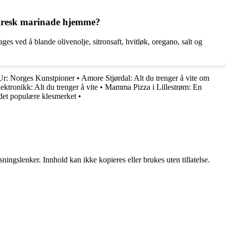
 gresk marinade hjemme?
es ved å blande olivenolje, sitronsaft, hvitløk, oregano, salt og
Ur: Norges Kunstpioner
•
Amore Stjørdal: Alt du trenger å vite om
ktronikk: Alt du trenger å vite
•
Mamma Pizza i Lillestrøm: En
 det populære klesmerket
•
ingslenker. Innhold kan ikke kopieres eller brukes uten tillatelse.