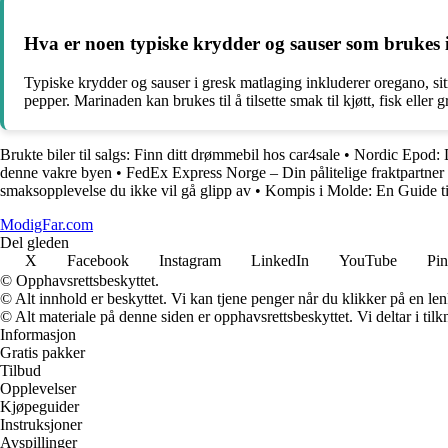
Hva er noen typiske krydder og sauser som brukes
Typiske krydder og sauser i gresk matlaging inkluderer oregano, sitr
pepper. Marinaden kan brukes til å tilsette smak til kjøtt, fisk eller g
Brukte biler til salgs: Finn ditt drømmebil hos car4sale
•
Nordic Epod: 
denne vakre byen
•
FedEx Express Norge – Din pålitelige fraktpartner
smaksopplevelse du ikke vil gå glipp av
•
Kompis i Molde: En Guide t
ModigFar.com
Del gleden
X
Facebook
Instagram
LinkedIn
YouTube
Pin
© Opphavsrettsbeskyttet.
© Alt innhold er beskyttet. Vi kan tjene penger når du klikker på en lenk
© Alt materiale på denne siden er opphavsrettsbeskyttet. Vi deltar i til
Informasjon
Gratis pakker
Tilbud
Opplevelser
Kjøpeguider
Instruksjoner
Avspillinger