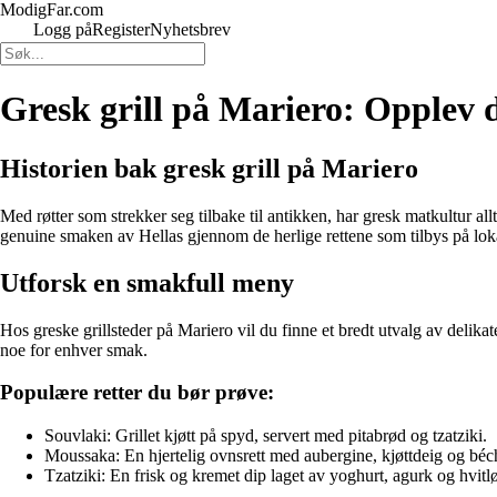
ModigFar.com
Logg på
Register
Nyhetsbrev
Gresk grill på Mariero: Opplev 
Historien bak gresk grill på Mariero
Med røtter som strekker seg tilbake til antikken, har gresk matkultur al
genuine smaken av Hellas gjennom de herlige rettene som tilbys på lokal
Utforsk en smakfull meny
Hos greske grillsteder på Mariero vil du finne et bredt utvalg av delikate 
noe for enhver smak.
Populære retter du bør prøve:
Souvlaki: Grillet kjøtt på spyd, servert med pitabrød og tzatziki.
Moussaka: En hjertelig ovnsrett med aubergine, kjøttdeig og bé
Tzatziki: En frisk og kremet dip laget av yoghurt, agurk og hvitl