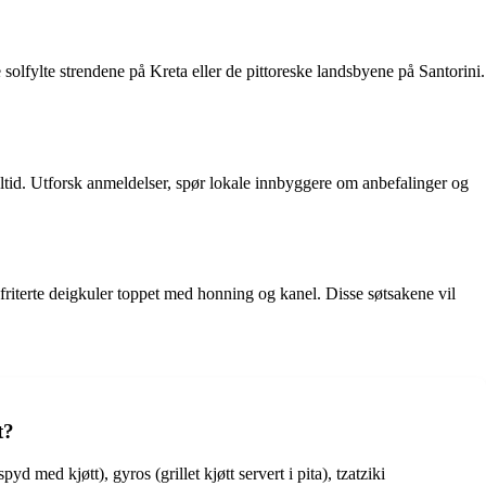
 solfylte strendene på Kreta eller de pittoreske landsbyene på Santorini.
ltid. Utforsk anmeldelser, spør lokale innbyggere om anbefalinger og
 friterte deigkuler toppet med honning og kanel. Disse søtsakene vil
t?
d med kjøtt), gyros (grillet kjøtt servert i pita), tzatziki