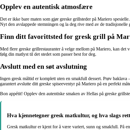
Opplev en autentisk atmosfære
Det er ikke bare maten som gjør greske grillsteder på Mariero spesielle. 
Nyt den avslappede stemningen og la deg rive med av de tradisjonelle 
Finn ditt favorittsted for gresk grill på Ma
Med flere greske grillrestauranter å velge mellom på Mariero, kan det 
følg din matlyst til det stedet som passer best for deg.
Avslutt med en søt avslutning
Ingen gresk måltid er komplett uten en smakfull dessert. Prøv baklava –
garantert avslutte ditt greske spiseeventyr på Mariero på en perfekt måt
Bon appétit! Opplev den autentiske smaken av Hellas på greske grillst
Hva kjennetegner gresk matkultur, og hva slags rett
Gresk matkultur er kjent for å være variert, sunn og smakfull. På en g