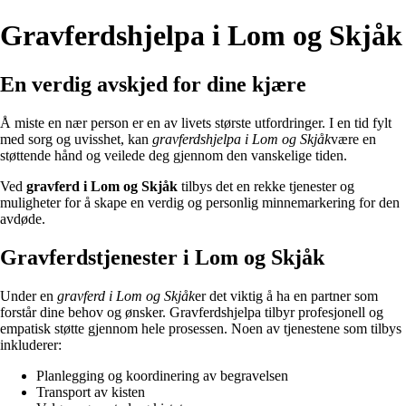
Gravferdshjelpa i Lom og Skjåk
En verdig avskjed for dine kjære
Å miste en nær person er en av livets største utfordringer. I en tid fylt
med sorg og uvisshet, kan
gravferdshjelpa i Lom og Skjåk
være en
støttende hånd og veilede deg gjennom den vanskelige tiden.
Ved
gravferd i Lom og Skjåk
tilbys det en rekke tjenester og
muligheter for å skape en verdig og personlig minnemarkering for den
avdøde.
Gravferdstjenester i Lom og Skjåk
Under en
gravferd i Lom og Skjåk
er det viktig å ha en partner som
forstår dine behov og ønsker. Gravferdshjelpa tilbyr profesjonell og
empatisk støtte gjennom hele prosessen. Noen av tjenestene som tilbys
inkluderer:
Planlegging og koordinering av begravelsen
Transport av kisten