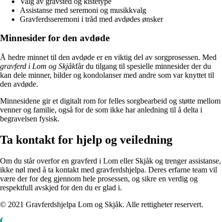
Valg av gravsted og kistetype
Assistanse med seremoni og musikkvalg
Gravferdsseremoni i tråd med avdødes ønsker
Minnesider for den avdøde
Å hedre minnet til den avdøde er en viktig del av sorgprosessen. Med
gravferd i Lom og Skjåk
får du tilgang til spesielle minnesider der du
kan dele minner, bilder og kondolanser med andre som var knyttet til
den avdøde.
Minnesidene gir et digitalt rom for felles sorgbearbeid og støtte mellom
venner og familie, også for de som ikke har anledning til å delta i
begravelsen fysisk.
Ta kontakt for hjelp og veiledning
Om du står overfor en gravferd i Lom eller Skjåk og trenger assistanse,
ikke nøl med å ta kontakt med gravferdshjelpa. Deres erfarne team vil
være der for deg gjennom hele prosessen, og sikre en verdig og
respektfull avskjed for den du er glad i.
© 2021 Gravferdshjelpa Lom og Skjåk. Alle rettigheter reservert.